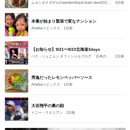
補
ムカシオナガザルのwesternblack brain stool2024
4日前
年（令和6）11月25日以来減酒断煙再開ムカシオナ
ガザル
本番が始まり緊張で変なテンション
Amebaトピックス
1日前
【お知らせ】9/21〜9/23北海道3days
パク・ジュニョン オフィシャルブログ 「日本の
2日前
心」 powered by Ameba
秀逸だったレモンペッパーソース
Amebaトピックス
1日前
大谷翔平の裏の顔
トニー・ラエリアン
2日前