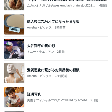
補
ムカシオナガザルのwesternblack brain stool2024
4日前
年（令和6）11月25日以来減酒断煙再開ムカシオナ
ガザル
購入後に71%オフになったまな板
Amebaトピックス
9時間前
大谷翔平の裏の顔
トニー・ラエリアン
2日前
髪質悪化に繋がるお風呂後の習慣
Amebaトピックス
23時間前
証明写真
美優オフィシャルブログ Powered by Ameba
2日前