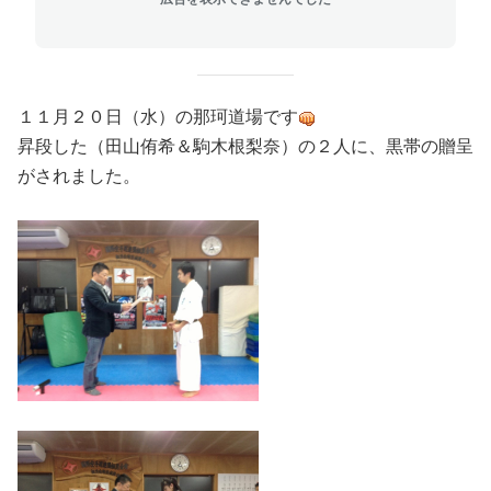
１１月２０日（水）の那珂道場です
昇段した（田山侑希＆駒木根梨奈）の２人に、黒帯の贈呈
がされました。