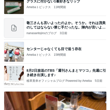
グラスに付かない1番好きなリップ
Amebaトピックス
11時間前
敬三さんも言いよったのよか。そうか。それは茂美
のしてはならない禁じ手だったな。陣内が言いよる
のよ
nanasantojiroのブログ
3日前
センターじゃなくても目で追う存在
Amebaトピックス
15時間前
8月2日放送のTBS「週刊さんまとマツコ」先週に引
き続き出演します♪
植草美幸オフィシャルブログ Powered by Ameba
5日前