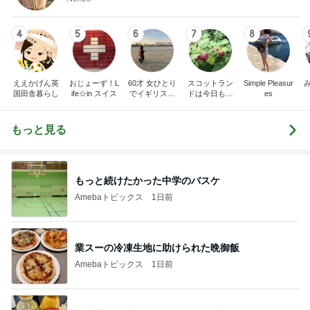
4
5
6
7
8
ええかげん英
おじょーず！L
60才 女ひとり
スコットラン
Simple Pleasur
国田舎暮らし
ife☆in スイス
でイギリスに
ドは今日も曇
es
移住
り空
もっと見る
もっと続けたかった中学のバスケ
Amebaトピックス
1日前
業スーの冷凍生地に助けられた晩御飯
Amebaトピックス
1日前