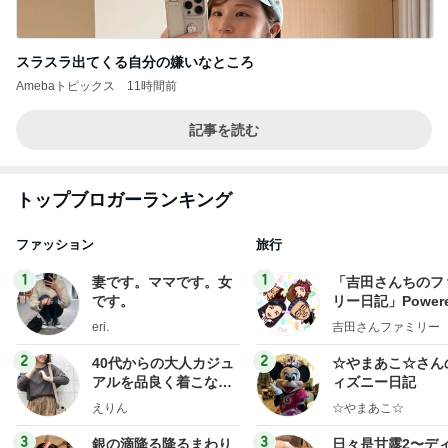
スラスラ出てくる自分の嫌いなところ
Amebaトピックス
11時間前
記事を読む
トップブロガーランキング
ファッション
旅行
1
1
妻です。ママです。女
「吉田さんちのフ
です。
リー日記」Powere
y Ameba 吉田さ
eri.
吉田さんファミリー
ミリーオフィシャ
ログ
2
2
40代からの大人カジュ
☆やまあこ☆さん
アルを品良く着こなす
ィズニー日記
ファッションブログ
えりん
☆やまあこ☆
3
3
銀の滴降る降るまわり
日々是甘露2〜デ