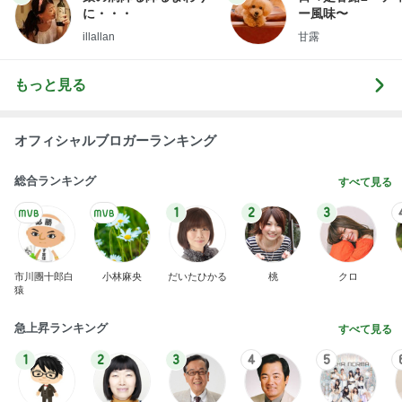
に・・・
ー風味〜
illallan
甘露
もっと見る
オフィシャルブロガーランキング
総合ランキング
すべて見る
1
2
3
市川團十郎白
小林麻央
だいたひかる
桃
クロ
猿
急上昇ランキング
すべて見る
1
2
3
4
5