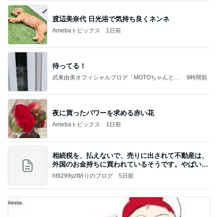
渡辺美奈代 日光浴で気持ち良くネンネ
Amebaトピックス
1日前
待ってる！
武東由美オフィシャルブログ「MOTOちゃんとの
9時間前
はっぴぃな毎日」Powered by Ameba
夜に買ったパワーを求める赤い花
Amebaトピックス
1日前
相続税を、払えないで、売りに出されて不動産は、
外国のお金持ちに買われているそうです。やばいで
すよ
ht9299yzf祈りのブログ
5日前