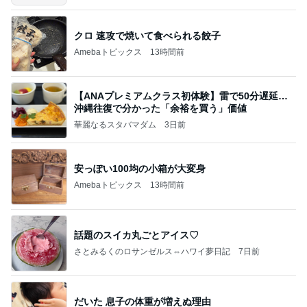
クロ 速攻で焼いて食べられる餃子
Amebaトピックス
13時間前
【ANAプレミアムクラス初体験】雷で50分遅延…
沖縄往復で分かった「余裕を買う」価値
華麗なるスタバマダム
3日前
安っぽい100均の小箱が大変身
Amebaトピックス
13時間前
話題のスイカ丸ごとアイス♡
さとみるくのロサンゼルス⇔ハワイ夢日記
7日前
だいた 息子の体重が増えぬ理由