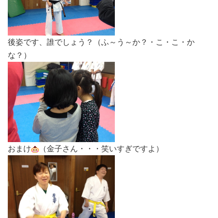
後姿です、誰でしょう？（ふ～う～か？・こ・こ・か
な？）
おまけ
（金子さん・・・笑いすぎですよ）