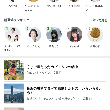
AKB48
たんぽぽ川村
北村総一朗
北別府学
OCHA NORM
エミコ
A
新登場ランキング
すべて見る
1
2
3
4
5
BEYOOOOO
ゆうこりん
島倉りか
石 安伊
蒼井心音
NDS
くじで当たったカブトムシの幼虫
Amebaトピックス
1日前
最近の香港で食べて感動したもの、いろいろまと
め！
香港在住えりのおいしい食べ歩きガイド
13日前