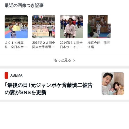
最近の画像つき記事
２０１４極真
2014第２２回全
2014第３１回全
極真会館 那珂
祭 全日本空手
関東空手道選手
日本ウェイト制
道場
道選手権大会
権大会
空手道選手権大
会・全日本高校
もっと見る
生大会結果
ABEMA
｢最後の日｣元ジャンポケ斉藤慎二被告
の妻がSNSを更新