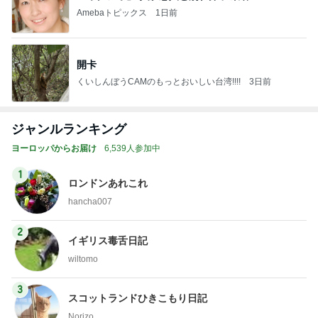
Amebaトピックス
1日前
開卡
くいしんぼうCAMのもっとおいしい台湾!!!!
3日前
ジャンルランキング
ヨーロッパからお届け
6,539人参加中
1
ロンドンあれこれ
hancha007
2
イギリス毒舌日記
wiltomo
3
スコットランドひきこもり日記
Norizo