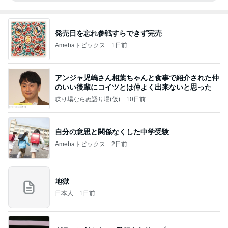
発売日を忘れ参戦すらできず完売
Amebaトピックス
1日前
アンジャ児嶋さん相葉ちゃんと食事で紹介された仲
のいい後輩にコイツとは仲よく出来ないと思った
喋り場ならぬ語り場(仮)
10日前
自分の意思と関係なくした中学受験
Amebaトピックス
2日前
地獄
日本人
1日前