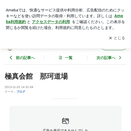
極真会館 那珂道場 | 極真空手
アプリをダウンロードして
ブログの更新通知
を受け取りまし
開く
ょう。
極真空手
フォロー
前の記事へ
一覧
次の記事へ
極真会館 那珂道場
2013-11-20 14:32:49
テーマ：
ブログ
広告を表示できませんでした