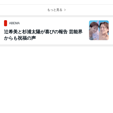
の文化（と、7
の私
追加決定
まさか ...
月完走ドラマ）
もっと見る
ABEMA
辻希美と杉浦太陽が喜びの報告 芸能界
からも祝福の声