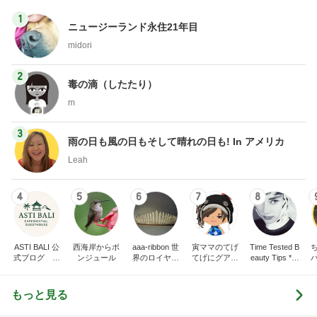
1
ニュージーランド永住21年目
midori
2
毒の滴（したたり）
m
3
雨の日も風の日もそして晴れの日も! In アメリカ
Leah
4
5
6
7
8
ASTI BALI 公
西海岸からボ
aaa-ribbon 世
寅ママのてげ
Time Tested B
式ブログ バ
ンジュール
界のロイヤル
てげにグアム
eauty Tips * A
リ島長期滞在
ファミリー
生活（寅ママ
udrey Hepbur
ならアスティ
家族４人と2
n Forever *
バリ
匹）
もっと見る