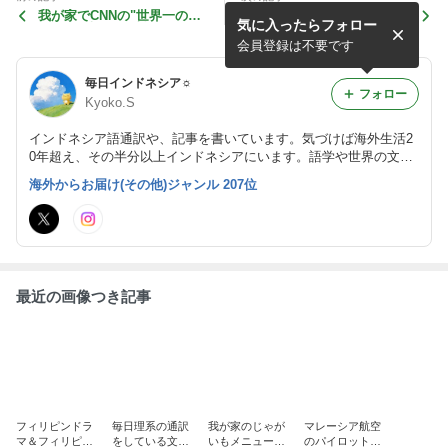
我が家でCNNの"世界一の料
友達とかぶる可愛さ! もっと
気に入ったらフォロー
理"より勝った肉料理
コレクションを増やしたい♡
会員登録は不要です
毎日インドネシア☼
フォロー
Kyoko.S
インドネシア語通訳や、記事を書いています。気づけば海外生活2
0年超え、その半分以上インドネシアにいます。語学や世界の文
化・歴史、食・料理、読書、ドラマ好き。
海外からお届け(その他)ジャンル 207位
最近の画像つき記事
フィリピンドラ
毎日理系の通訳
我が家のじゃが
マレーシア航空
マ＆フィリピン
をしている文系
いもメニューに
のパイロットが