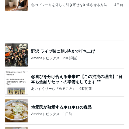
心のブレーキを外して引き寄せを加速させる方法：
4日前
引き寄せ研究所
野沢 ライブ後に朝5時まで打ち上げ
Amebaトピックス
23時間前
㊗️喜びを分け合える未来❣️”【この混沌の理由】”⽇
本も⾦融リセットの準備をしてます ””
あいすくりーむ『めるころ』
6時間前
地元民が熱愛するホロホロの逸品
Amebaトピックス
1日前