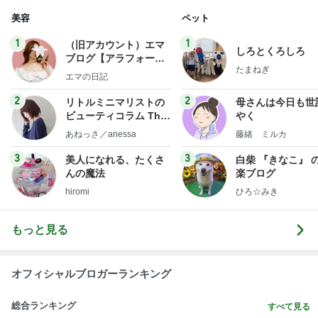
美容
ペット
1
1
（旧アカウント）エマ
しろとくろしろ
ブログ【アラフォー会
たまねぎ
社売却セカンドライ
エマの日記
フ】
2
2
リトルミニマリストの
母さんは今日も世
ビューティコラム The
やく
little minimalist's bea
あねっさ／anessa
藤緒 ミルカ
uty colum
3
3
美人になれる、たくさ
白柴 『きなこ』 
んの魔法
楽ブログ
hiromi
ひろ☆みき
もっと見る
オフィシャルブロガーランキング
総合ランキング
すべて見る