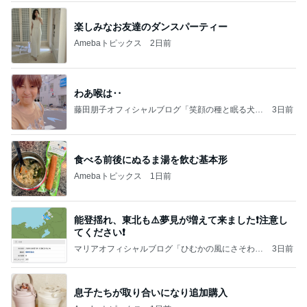
楽しみなお友達のダンスパーティー
Amebaトピックス
2日前
わあ喉は‥
藤田朋子オフィシャルブログ「笑顔の種と眠る犬」
3日前
Powered by Ameba
食べる前後にぬるま湯を飲む基本形
Amebaトピックス
1日前
能登揺れ、東北も⚠️夢見が増えて来ました❗️注意し
てください❗️
マリアオフィシャルブログ「ひむかの風にさそわれ
3日前
て」Powered by Ameba
息子たちが取り合いになり追加購入