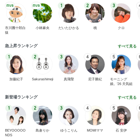
1
2
3
市川團十郎白
小林麻央
だいたひかる
桃
クロ
猿
急上昇ランキング
すべて見る
1
2
3
4
5
加藤紀子
Sakurashimeji
真飛聖
尼子勝紀
モーニング
娘。'26 天気組
新登場ランキング
すべて見る
1
2
3
4
5
BEYOOOOO
島倉りか
ゆうこりん
MOMIママ
石 安伊
NDS