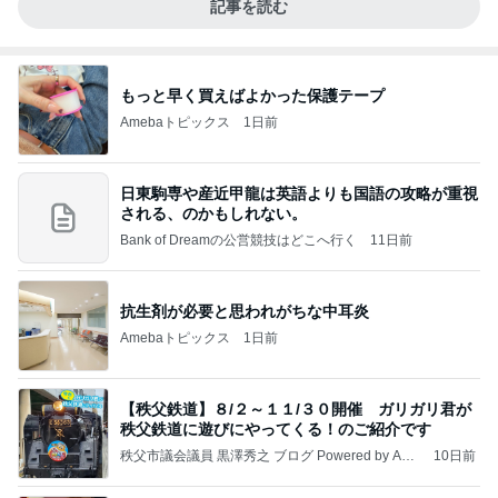
記事を読む
もっと早く買えばよかった保護テープ
Amebaトピックス
1日前
日東駒専や産近甲龍は英語よりも国語の攻略が重視
される、のかもしれない。
Bank of Dreamの公営競技はどこへ行く
11日前
抗生剤が必要と思われがちな中耳炎
Amebaトピックス
1日前
【秩父鉄道】８/２～１１/３０開催 ガリガリ君が
秩父鉄道に遊びにやってくる！のご紹介です
秩父市議会議員 黒澤秀之 ブログ Powered by Ame
10日前
ba