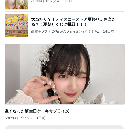
Amebaトピックス
1日前
大当たり？！ディズニーストア夏祭り…何当た
る？！夏祭りくじに挑戦！！！
高校生Dヲタ Ꭰ-ᎮꭵꭹꭴのDisneyにっき！！✎ܚ
14日前
遅くなった誕生日ケーキサプライズ
Amebaトピックス
1日前