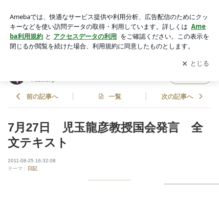
7月27日 児玉龍彦教授国会発言 全文テキスト | 作詞家 許瑛
子オフィシャルブログ「Writer's Atelier」Powered by Ameba
アプリをダウンロードして
ブログの更新通知
を受け取りまし
開く
ょう。
作詞家 許瑛子オフィシャルブログ「Writer's
フォロー
Atelier」
前の記事へ
一覧
次の記事へ
7月27日 児玉龍彦教授国会発言 全
文テキスト
2011-08-25 16:32:08
テーマ：
日記