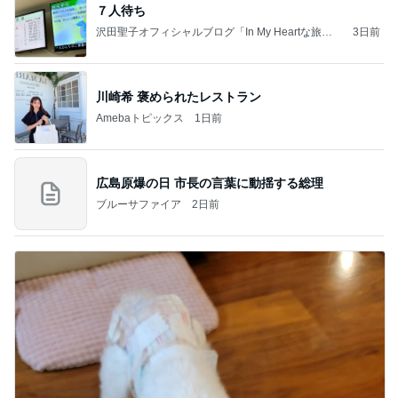
７人待ち
沢田聖子オフィシャルブログ「In My Heartな旅日
3日前
記」by Ameba
川崎希 褒められたレストラン
Amebaトピックス
1日前
広島原爆の日 市長の言葉に動揺する総理
ブルーサファイア
2日前