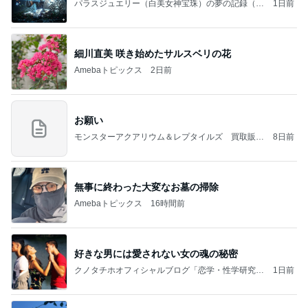
パラスジュエリー（白美女神宝珠）の夢の記録（続
1日前
編）
細川直美 咲き始めたサルスベリの花
Amebaトピックス
2日前
お願い
モンスターアクアリウム＆レプタイルズ 買取販売
8日前
情報
無事に終わった大変なお墓の掃除
Amebaトピックス
16時間前
好きな男には愛されない女の魂の秘密
クノタチホオフィシャルブログ「恋学・性学研究
1日前
室」Powered by Ameba