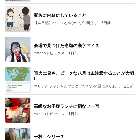
家族に内緒にしていること
【絵日記】ハルコとゆかいな仲間たち
2日前
会場で見つけた念願の漢字アイス
Amebaトピックス
1日前
噴火に暑さ。ピークな八月は⚠️注意することが大切
❗️
マリアオフィシャルブログ「ひむかの風にさそわれ
2日前
て」Powered by Ameba
高級なお子様ランチに切ない一言
Amebaトピックス
1日前
一枚 シリーズ