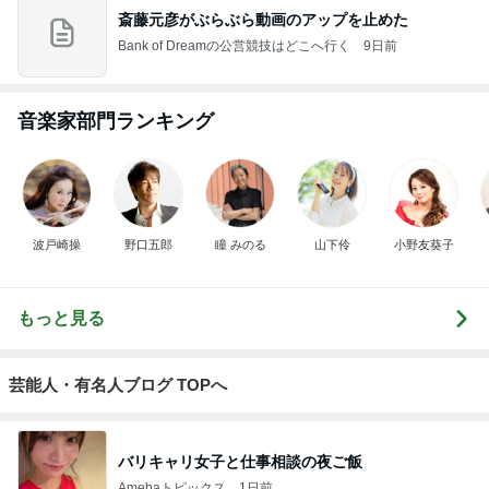
斎藤元彦がぶらぶら動画のアップを止めた
Bank of Dreamの公営競技はどこへ行く
9日前
音楽家部門ランキング
波戸崎操
野口五郎
瞳 みのる
山下伶
小野友葵子
もっと見る
芸能人・有名人ブログ TOPへ
バリキャリ女子と仕事相談の夜ご飯
Amebaトピックス
1日前