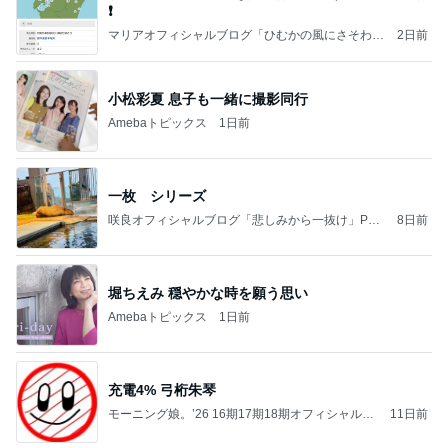
❗️
マリアオフィシャルブログ「ひむかの風にさそわれ
2日前
て」Powered by Ameba
小松彩夏 息子も一緒に撮影同行
Amebaトピックス
1日前
一枚 シリーズ
咲良オフィシャルブログ「悲しみから一抜け」Pow
8日前
ered by Ameba
堀ちえみ 穏やかな時を願う思い
Amebaトピックス
1日前
充電4% 弓桁朱琴
モーニング娘。’26 16期17期18期オフィシャルブ
11日前
ログ Powered by Ameba