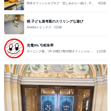
咲良オフィシャルブログ「悲しみから一抜け」Pow
8日前
ered by Ameba
桃 子ども達考案のスリリングな遊び
Amebaトピックス
2日前
充電4% 弓桁朱琴
モーニング娘。’26 16期17期18期オフィシャルブ
11日前
ログ Powered by Ameba