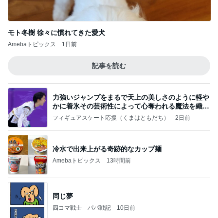
モト冬樹 徐々に慣れてきた愛犬
Amebaトピックス
1日前
記事を読む
力強いジャンプをまるで天上の美しさのように軽や
かに着氷その芸術性によって心奪われる魔法を織り
なす
フィギュアスケート応援（くまはともだち）
2日前
冷水で出来上がる奇跡的なカップ麺
Amebaトピックス
13時間前
同じ夢
四コマ戦士 パパ戦記
10日前