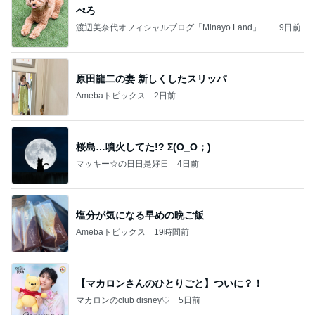
ぺろ
渡辺美奈代オフィシャルブログ「Minayo Land」P
9日前
owered by Ameba
原田龍二の妻 新しくしたスリッパ
Amebaトピックス
2日前
桜島…噴火してた!? Σ(O_O；)
マッキー☆の日日是好日
4日前
塩分が気になる早めの晩ご飯
Amebaトピックス
19時間前
【マカロンさんのひとりごと】ついに？！
マカロンのclub disney♡
5日前