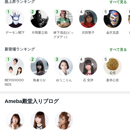
急上昇ランキング
すべて見る
1
2
3
4
5
デーモン閣下
片岡愛之助
林下清志(ビッ
沢田聖子
金沢克彦
グダディ)
新登場ランキング
すべて見る
1
2
3
4
5
BEYOOOOO
島倉りか
ゆうこりん
石 安伊
蒼井心音
NDS
Ameba殿堂入りブログ