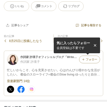
いいね
コメント
リブログ
記事を報告する
記事をシェア
前の記事
次の記事
8月25日に投稿したなう
8月24日に投稿したなう
気に入ったらフォロー
会員登録は不要です
作詞家 許瑛子オフィシャルブログ「Writer's Atelier」Powered by Ameba
フォロー
作詞家 許瑛子
忙しいからこそ、心を充実させたい。心はのんびり穏やかな生活が
したい。 都会のスローライフ=都会のSlow living ゆったりと自分の
人生を楽しみたいと思っています。
音楽家部門 14位