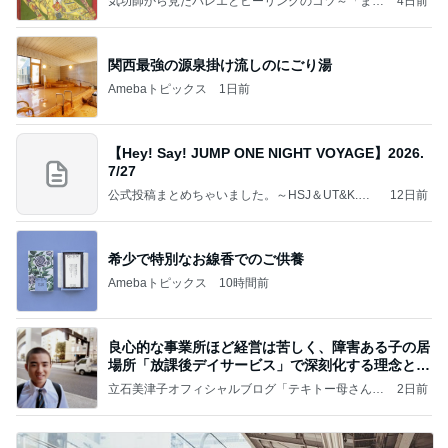
気功師から見たバレエとヒーリングのコツ～「まと
4日前
いのば」ブログ
関西最強の源泉掛け流しのにごり湯
Amebaトピックス
1日前
【Hey! Say! JUMP ONE NIGHT VOYAGE】2026.
7/27
公式投稿まとめちゃいました。～HSJ＆UT&K.O.
12日前
～
希少で特別なお線香でのご供養
Amebaトピックス
10時間前
良心的な事業所ほど経営は苦しく、障害ある子の居
場所「放課後デイサービス」で深刻化する理念と現
実の
立石美津子オフィシャルブログ「テキトー母さんの
2日前
すすめ」Powered by Ameba