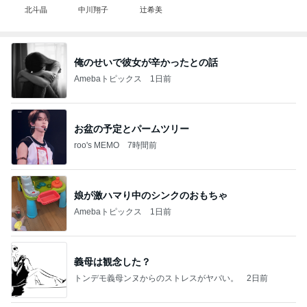
北斗晶
中川翔子
辻希美
俺のせいで彼女が辛かったとの話
Amebaトピックス
1日前
お盆の予定とパームツリー
roo's MEMO
7時間前
娘が激ハマり中のシンクのおもちゃ
Amebaトピックス
1日前
義母は観念した？
トンデモ義母ンヌからのストレスがヤバい。
2日前