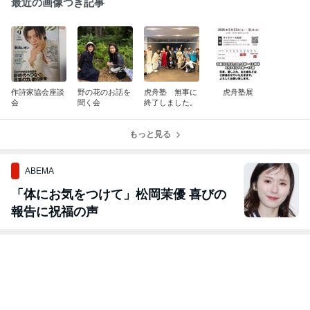
最近の画像つき記事
作詩家協会座談
野の花のお話を
虎舟塾 無事に
虎舟塾展
会
聞く会
終了しました。
もっと見る
ABEMA
「体にお気をつけて」松岡茉優 喜びの
報告に祝福の声