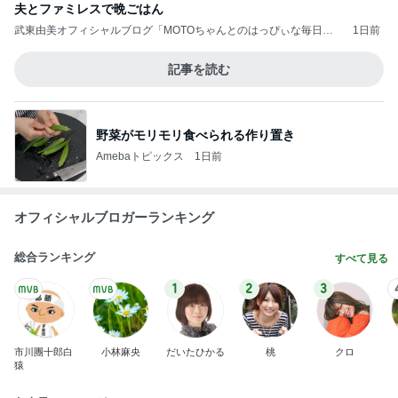
夫とファミレスで晩ごはん
武東由美オフィシャルブログ「MOTOちゃんとのはっぴぃな毎日」P
1日前
owered by Ameba
記事を読む
野菜がモリモリ食べられる作り置き
Amebaトピックス
1日前
オフィシャルブロガーランキング
総合ランキング
すべて見る
1
2
3
市川團十郎白
小林麻央
だいたひかる
桃
クロ
猿