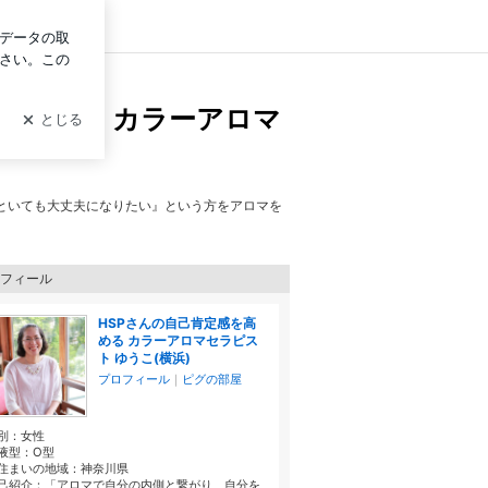
グイン
ーアロマセラピスト ゆうこ
感を高める カラーアロマ
といても大丈夫になりたい』という方をアロマを
フィール
HSPさんの自己肯定感を高
める カラーアロマセラピス
ト ゆうこ(横浜)
プロフィール
｜
ピグの部屋
別：
女性
液型：
O型
住まいの地域：
神奈川県
己紹介：「アロマで自分の内側と繋がり、自分を