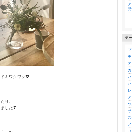
ア
見
テー
ブロ
チ
ア
カ
ドキワクワク💖
ハー
ハ
レ
ア
いたり、
つ
りました❣
サ
ス
メ
リ