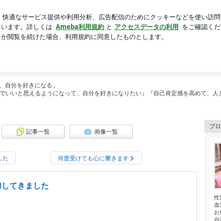
はハーフケット
芸能人ブログ
人気ブログ
新規登録
ロ
|日吉|綱島|高田】繊細なHSPさんの自己肯定感を高める カラ
綱島|高田】繊細なHSPさんの自己肯定
、自分を好きになる」
分でいいと思えるようになって、自分を好きになりたい』『自己肯定感を高めて、人
プロ
記事一覧
画像一覧
した
何度受けても心に響きます
加してきました
性
血
お
自