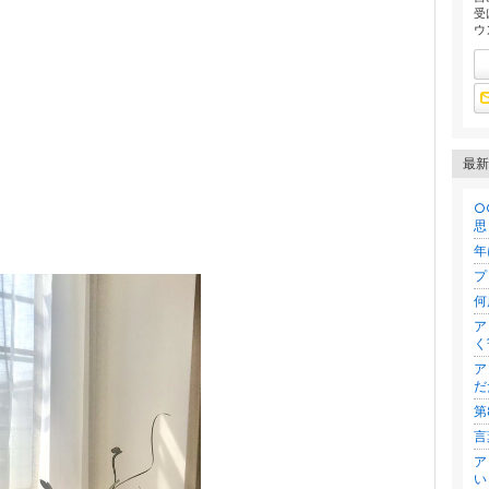
受
ウ
最新
○
思
年
プ
何
ア
く
ア
だ
第
言
ア
い