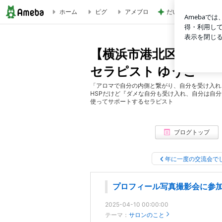
ホーム
ピグ
アメブロ
だいた 息子の布団
プロフィール写真撮影会に参加してきました | 【横浜市港北区
【横浜市港北区|日吉|
セラピスト ゆうこ
「アロマで自分の内側と繋がり、自分を受け入れ
HSPだけど『ダメな自分も受け入れ、自分は自
使ってサポートするセラピスト
ブログトップ
年に一度の交流会で
プロフィール写真撮影会に参
2025-04-10 00:00:00
テーマ：
サロンのこと