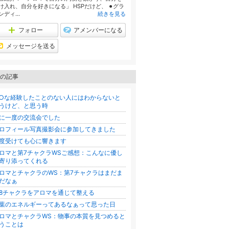
け入れ、自分を好きになる」 HSPだけど、 ⚫︎グラ
ンディ...
続きを見る
フォロー
アメンバーになる
メッセージを送る
の記事
○な経験したことのない人にはわからないと
うけど、と思う時
に一度の交流会でした
ロフィール写真撮影会に参加してきました
度受けても心に響きます
ロマと第7チャクラWSご感想：こんなに優し
寄り添ってくれる
ロマとチャクラのWS：第7チャクラはまだま
だなぁ
8チャクラをアロマを通じて整える
葉のエネルギーってあるなぁって思った日
ロマとチャクラWS：物事の本質を見つめると
うことは