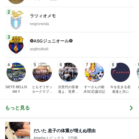
2
ラツィオメモ
negronesta
3
⚽️ASGジュニオール⚽️
asgfootball
4
5
6
7
8
SIETE BELLIS
ともぞうサッ
次世代の若者
すーさんの栃
今を生きる若
IMI !!
カークラブ
達よ、世界を
木SC応援日記
者達と共に
ブログ
変えてやれ
もっと見る
だいた 息子の体重が増えぬ理由
Amebaトピックス
1日前