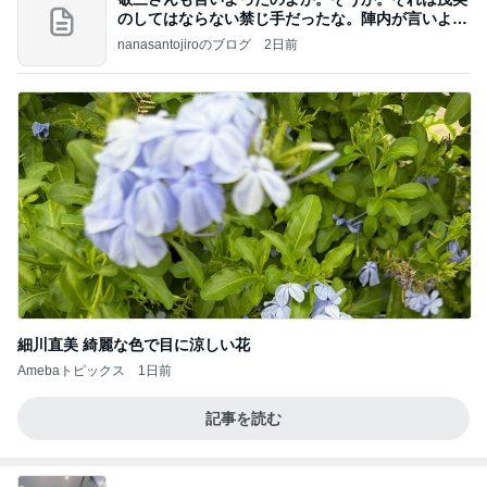
のしてはならない禁じ手だったな。陣内が言いよる
のよ
nanasantojiroのブログ
2日前
細川直美 綺麗な色で目に涼しい花
Amebaトピックス
1日前
記事を読む