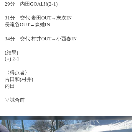
29
分 内田
GOAL!!(2-1)
31
分 交代
岩田
OUT→
末次
IN
長滝谷
OUT→
森雄
IN
34
分 交代
村井
OUT→
小西春
IN
(
結果
)
(○) 2-1
〈得点者〉
古田和
(
村井
)
内田
▽
試合前