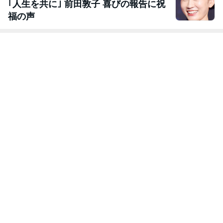
｢人生を共に｣ 前田敦子 喜びの報告に祝
福の声