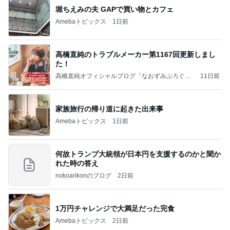
堀ちえみの夫 GAPで買い物とカフェ
Amebaトピックス
1日前
高橋直純のトラブルメーカー第1167回更新しまし
た！
高橋直純オフィシャルブログ「なおずみぶろぐ」
11日前
Powered by Ameba
家族旅行の帰り道に起きた出来事
Amebaトピックス
1日前
何故トランプ大統領が日本円を支援するのかと聞か
れた時の答え
nokoarikonのブログ
2日前
1万円チャレンジで大満足だった完食
Amebaトピックス
2日前