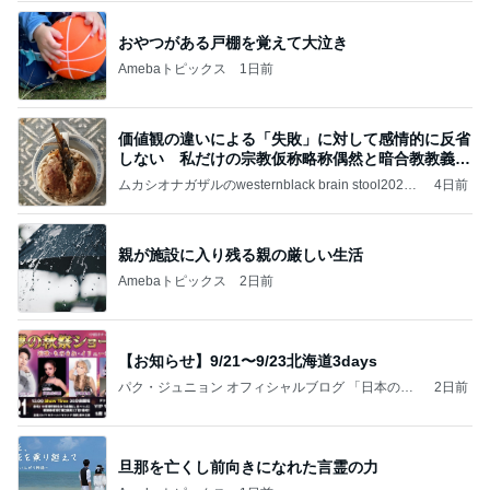
おやつがある戸棚を覚えて大泣き
Amebaトピックス
1日前
価値観の違いによる「失敗」に対して感情的に反省
しない 私だけの宗教仮称略称偶然と暗合教教義候
補
ムカシオナガザルのwesternblack brain stool2024
4日前
年（令和6）11月25日以来減酒断煙再開ムカシオナ
ガザル
親が施設に入り残る親の厳しい生活
Amebaトピックス
2日前
【お知らせ】9/21〜9/23北海道3days
パク・ジュニョン オフィシャルブログ 「日本の
2日前
心」 powered by Ameba
旦那を亡くし前向きになれた言霊の力