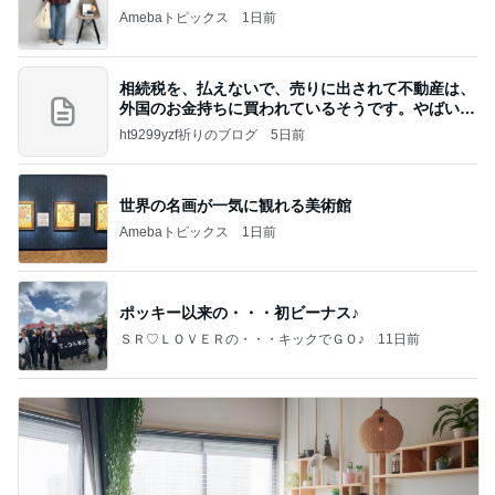
Amebaトピックス
1日前
相続税を、払えないで、売りに出されて不動産は、
外国のお金持ちに買われているそうです。やばいで
すよ
ht9299yzf祈りのブログ
5日前
世界の名画が一気に観れる美術館
Amebaトピックス
1日前
ポッキー以来の・・・初ビーナス♪
ＳＲ♡ＬＯＶＥＲの・・・キックでＧＯ♪
11日前