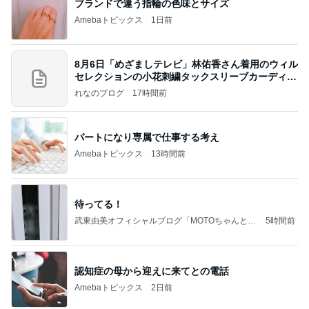
ブランドで違う指輪の色味とサイズ
Amebaトピックス
1日前
8月6日「めざましテレビ」林佑香さん着用のウィル
セレクションの小花刺繍タックスリーブカーディガ
ン
れなのブログ
17時間前
パートになり専属で仕事する考え
Amebaトピックス
13時間前
待ってる！
武東由美オフィシャルブログ「MOTOちゃんとの
5時間前
はっぴぃな毎日」Powered by Ameba
認知症の母から迎えに来てとの電話
Amebaトピックス
2日前