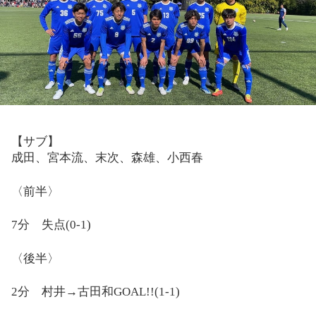
【サブ】
成田、宮本流、末次、森雄、小西春
〈前半〉
7
分 失点
(0-1)
〈後半〉
2
分 村井
→
古田和
GOAL!!(1-1)