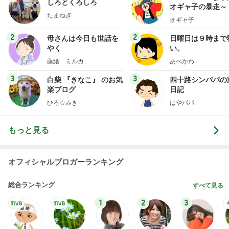
しろとくろしろ
オギャ子の暴走～
たまねぎ
オギャ子
2
2
母さんは今日も世話を
日曜日は９時まで
やく
い。
藤緒 ミルカ
あべかわ
3
3
白柴 『きなこ』 のお気
四十路シンパパの
楽ブログ
日記
ひろ☆みき
はやパパ
もっと見る
オフィシャルブロガーランキング
総合ランキング
すべて見る
1
2
3