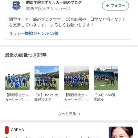
関西学院大学サッカー部のブログ
フォロー
関西学院大学サッカー部
関学サッカー部のブログです！ 試合結果や、日常など様々なこと
を更新していきます。 よろしくお願いします！
サッカー観戦ジャンル 59位
最近の画像つき記事
【関西学生サッ
【IL】 B2 vs 大
【関西学生サッ
【TM】B vs近
カーリーグ】 A
阪経済大学II
カーリーグ】A
江高校
vs 大阪商業大
vs 甲南大学
学
もっと見る
ABEMA