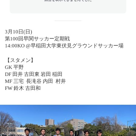
3
月
10
日
(
日
)
第
100回
早関サッカー定期戦
14:00KO @
早稲田大学東伏見グラウンドサッカー場
【スタメン】
GK
平野
DF
田井
古田東
岩田
稲田
MF
三宅
長滝谷
内田
村井
FW
鈴木
古田和