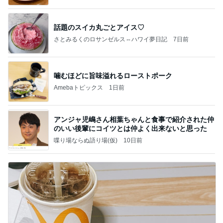
話題のスイカ丸ごとアイス♡
さとみるくのロサンゼルス⇔ハワイ夢日記
7日前
噛むほどに旨味溢れるローストポーク
Amebaトピックス
1日前
アンジャ児嶋さん相葉ちゃんと食事で紹介された仲
のいい後輩にコイツとは仲よく出来ないと思った
喋り場ならぬ語り場(仮)
10日前