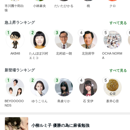
市川團十郎白
小林麻央
だいたひかる
桃
クロ
猿
急上昇ランキング
すべて見る
1
2
3
4
5
AKB48
たんぽぽ川村
北村総一朗
北別府学
OCHA NORM
エミコ
A
新登場ランキング
すべて見る
1
2
3
4
5
BEYOOOOO
ゆうこりん
島倉りか
石 安伊
蒼井心音
NDS
小柳ルミ子 優勝の為に麻雀勉強