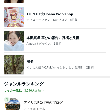
TOPTOY☆Cocoa Workshop
ディズニーファン Dのブログ
8日前
本田真凜 喜びの報告に祝福と反響
Amebaトピックス
1日前
開卡
くいしんぼうCAMのもっとおいしい台湾!!!!
2日前
ジャンルランキング
サッカー観戦
3,946人参加中
1
アイリスFC住吉のブログ
アイリスFC住吉