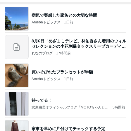
病気で実感した家族との大切な時間
Amebaトピックス
1日前
8月6日「めざましテレビ」林佑香さん着用のウィル
セレクションの小花刺繍タックスリーブカーディガ
ン
れなのブログ
17時間前
買いそびれたブラシセットが半額
Amebaトピックス
1日前
待ってる！
武東由美オフィシャルブログ「MOTOちゃんとの
5時間前
はっぴぃな毎日」Powered by Ameba
家事を早めに片付けてチェックする予定