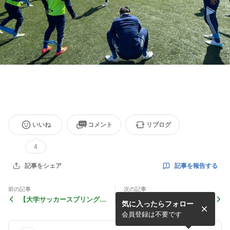
いいね
コメント
リブログ
4
記事を報告する
記事をシェア
前の記事
次の記事
【大学サッカースプリングキ
【島原フェスティバル】A v
気に入ったらフォロー
ャンプ】 関西学院II vs 筑波
s 立正大学
大学
会員登録は不要です