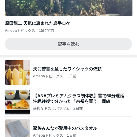
原田龍二 天気に恵まれた岩手ロケ
Amebaトピックス
15時間前
記事を読む
夫に苦言を呈したワイシャツの依頼
Amebaトピックス
1日前
【ANAプレミアムクラス初体験】雷で50分遅延…
沖縄往復で分かった「余裕を買う」価値
華麗なるスタバマダム
2日前
家族みんなが愛用中のバスタオル
Amebaトピックス
1日前