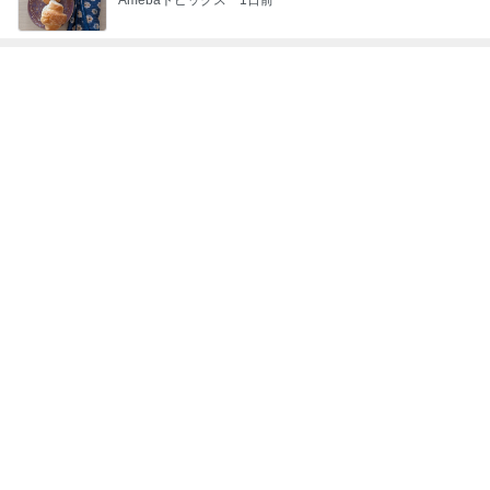
次世代掃除機がやってきた！！
Amebaトピックス
1時間前
普通の一家がハワイで買ったもの
Amebaトピックス
1日前
障害あってもオシャレ大好きな娘
Amebaトピックス
1日前