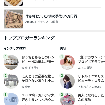
休み0日だった7月の手取り5万円弱
Amebaトピックス
2日前
トップブロガーランキング
インテリア&DIY
美容
1
1
おうちと暮らしのレシ
（旧アカウント）
ピ 〜HOME&LIFE〜
ブログ【アラフォ
社売却セカンドラ
yuki (ドキ子）
エマの日記
フ】
2
2
ほんとうに必要な物し
リトルミニマリス
か持たない暮らし◆Ke
ビューティコラム 
ep Life Simple◆〜イ
little minimalist'
yukiko
あねっさ／anessa
ンテリアのきろく〜
uty colum
3
3
１００均・カルディ大
美人になれる、た
好き！食いしん坊☆き
んの魔法
らりん☆のブログ