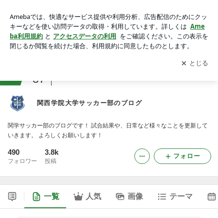
関西学院大学サッカー部のブログ
アプリをダウンロードして
ブログの更新通知
を受け取りまし
開く
ょう。
ranking
87
サッカー観戦ジャンル
関西学院大学サッカー部のブログ
関学サッカー部のブログです！ 試合結果や、日常など様々なことを更新して
いきます。 よろしくお願いします！
490
3.8k
フォロー
フォロワー
投稿
一覧
人気
画像
テーマ