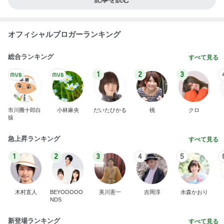
オフィシャルブロガーランキング
総合ランキング
すべて見る
1
2
3
市川團十郎白
小林麻央
だいたひかる
桃
クロ
猿
急上昇ランキング
すべて見る
1
2
3
4
5
木村直人
BEYOOOOO
美川憲一
吉岡淳
水森かおり
NDS
新登場ランキング
すべて見る