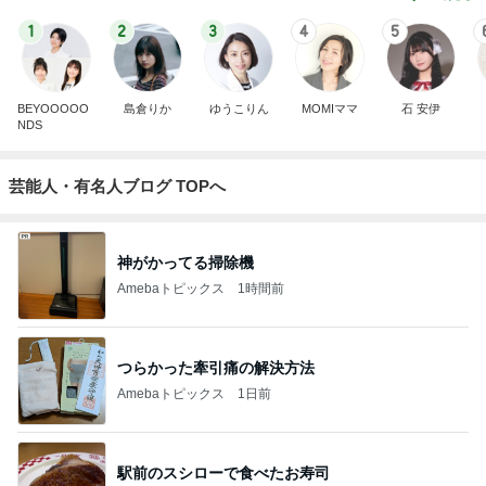
1
2
3
4
5
BEYOOOOO
島倉りか
ゆうこりん
MOMIママ
石 安伊
NDS
芸能人・有名人ブログ TOPへ
神がかってる掃除機
Amebaトピックス
1時間前
つらかった牽引痛の解決方法
Amebaトピックス
1日前
駅前のスシローで食べたお寿司