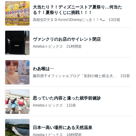
大当たり？！ディズニーストア夏祭り…何当た
る？！夏祭りくじに挑戦！！！
高校生Dヲタ Ꭰ-ᎮꭵꭹꭴのDisneyにっき！！✎ܚ
13日前
ヴァンクリのお店のサイレント閉店
Amebaトピックス
21時間前
わあ喉は‥
藤田朋子オフィシャルブログ「笑顔の種と眠る犬」
2日前
Powered by Ameba
思っていた内容と違った就学前健診
Amebaトピックス
1日前
日本一高い場所にある天然温泉
Amebaトピックス
16時間前