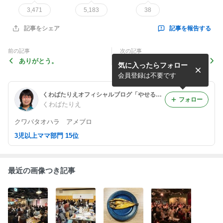
3,471
5,183
38
記事を報告する
記事をシェア
前の記事
次の記事
ありがとう。
楽しかった(^o^)
気に入ったらフォロー
会員登録は不要です
くわばたりえオフィシャルブログ「やせる思い」 by Ameba
フォロー
くわばたりえ
クワバタオハラ アメブロ
3児以上ママ部門 15位
最近の画像つき記事