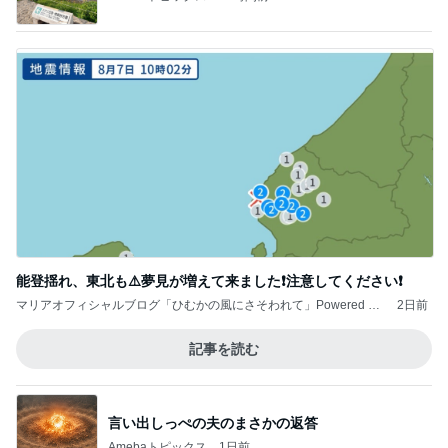
能登揺れ、東北も⚠️夢見が増えて来ました❗️注意してください❗️
マリアオフィシャルブログ「ひむかの風にさそわれて」Powered by
2日前
Ameba
記事を読む
言い出しっぺの夫のまさかの返答
Amebaトピックス
1日前