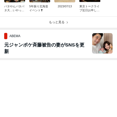
バタやんバタバ
5年振り北海道
2023/07/13
東京トークライ
タ大…いやっ中
イベント❣️
ブ近日お申し込
運動会！やりま
み開始
す♪
もっと見る
ABEMA
元ジャンポケ斉藤被告の妻がSNSを更
新