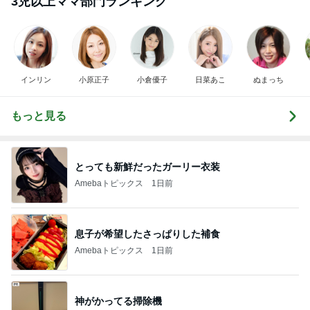
3児以上ママ部門ランキング
インリン
小原正子
小倉優子
日菜あこ
ぬまっち
もっと見る
とっても新鮮だったガーリー衣装
Amebaトピックス
1日前
息子が希望したさっぱりした補食
Amebaトピックス
1日前
神がかってる掃除機