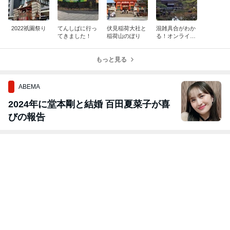
2022祇園祭り
てんしばに行っ
伏見稲荷大社と
混雑具合がわか
てきました！
稲荷山のぼり
る！オンライン
観光ができる！
世界文化遺産銀
もっと見る
閣寺
ABEMA
2024年に堂本剛と結婚 百田夏菜子が喜
びの報告