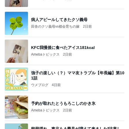
病人アピールしてきたクソ義母
田舎のクソ義母vs都会育ちの嫁
2日前
KFC我慢後に食べたアイス181kcal
Amebaトピックス
2日前
強子の楽しい（？）ママ友トラブル【年長編】第10
1話
ウメブログ
4日前
予約が取れたとうもろこしのかき氷
Amebaトピックス
2日前
能登揺れ、東北も⚠️夢見が増えて来ました❗️注意し