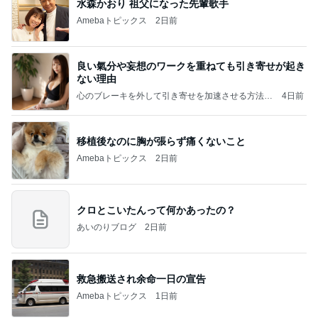
水森かおり 祖父になった先輩歌手
Amebaトピックス
2日前
良い氣分や妄想のワークを重ねても引き寄せが起き
ない理由
心のブレーキを外して引き寄せを加速させる方法：
4日前
引き寄せ研究所
移植後なのに胸が張らず痛くないこと
Amebaトピックス
2日前
クロとこいたんって何かあったの？
あいのりブログ
2日前
救急搬送され余命一日の宣告
Amebaトピックス
1日前