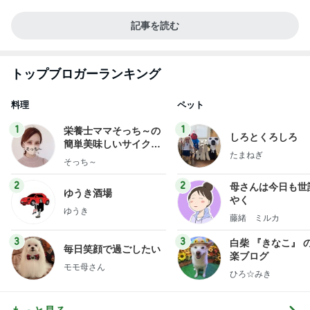
記事を読む
トップブロガーランキング
料理
ペット
1
1
栄養士ママそっち～の
しろとくろしろ
簡単美味しいサイクル
たまねぎ
献立
そっち～
2
2
母さんは今日も世
ゆうき酒場
やく
ゆうき
藤緒 ミルカ
3
3
白柴 『きなこ』 
毎日笑顔で過ごしたい
楽ブログ
モモ母さん
ひろ☆みき