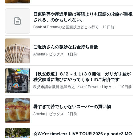
日東駒専や産近甲龍は英語よりも国語の攻略が重視
される、のかもしれない。
Bank of Dreamの公営競技はどこへ行く
11日前
ご近所さんの微妙なお金持ち自慢
Amebaトピックス
1日前
【秩父鉄道】８/２～１１/３０開催 ガリガリ君が
秩父鉄道に遊びにやってくる！のご紹介です
秩父市議会議員 黒澤秀之 ブログ Powered by Ame
10日前
ba
暑すぎて苦でしかないスーパーの買い物
Amebaトピックス
2日前
☆We're timelesz LIVE TOUR 2026 episode2 MO