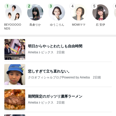
1
2
3
4
5
BEYOOOOO
島倉りか
ゆうこりん
MOMIママ
石 安伊
NDS
明日からやっとわたしも自由時間
Amebaトピックス
2日前
悲しすぎて立ち直れない。
クロオフィシャルブログPowered by Ameba
2日前
期間限定のガッツリ濃厚ラーメン
Amebaトピックス
2日前