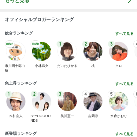
もっと見る
オフィシャルブロガーランキング
総合ランキング
すべて見る
1
2
3
市川團十郎白
小林麻央
だいたひかる
桃
クロ
猿
急上昇ランキング
すべて見る
1
2
3
4
5
木村直人
BEYOOOOO
美川憲一
吉岡淳
水森かおり
NDS
新登場ランキング
すべて見る