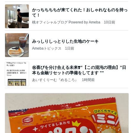
かっちちちちが来てくれた！おしゃれなものを持っ
て！
桃オフィシャルブログ Powered by Ameba
10日前
みっしりしっとりした生地のケーキ
Amebaトピックス
1日前
㊗️喜びを分け合える未来❣️”【この混沌の理由】”⽇
本も⾦融リセットの準備をしてます ””
あいすくりーむ『めるころ』
1時間前