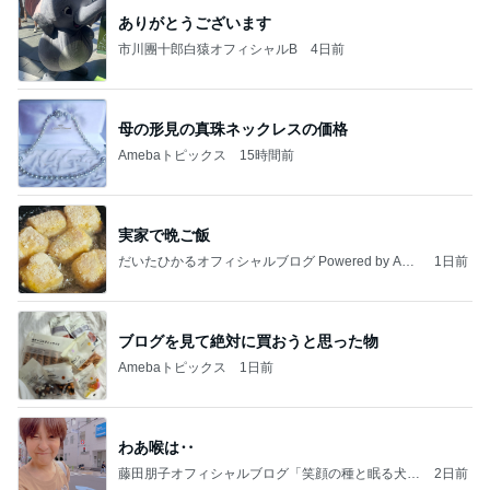
ありがとうございます
市川團十郎白猿オフィシャルB
4日前
母の形見の真珠ネックレスの価格
Amebaトピックス
15時間前
実家で晩ご飯
だいたひかるオフィシャルブログ Powered by Ame
1日前
ba
ブログを見て絶対に買おうと思った物
Amebaトピックス
1日前
わあ喉は‥
藤田朋子オフィシャルブログ「笑顔の種と眠る犬」
2日前