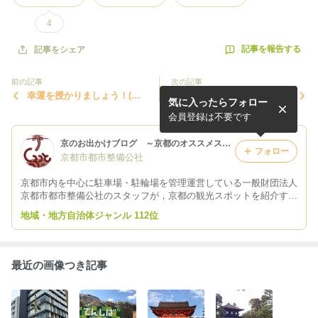
4
記事を報告する
記事をシェア
前の記事
次の記事
幸運を授かりましょう！(金
2014 京都紅葉特集
気に入ったらフォロー
運編)
会員登録は不要です
京のお出かけブログ ～京都のオススメスポット紹介～
フォロー
京都市都市整備公社
京都市内を中心に駐車場・駐輪場を管理運営している一般財団法人
京都市都市整備公社のスタッフが，京都の観光スポットを紹介する
ブログです。
地域・地方自治体ジャンル 112位
最近の画像つき記事