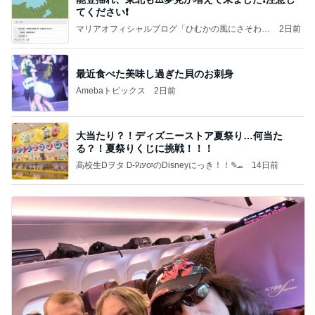
てください❗️
マリアオフィシャルブログ「ひむかの風にさそわれ
2日前
て」Powered by Ameba
最近食べた美味し過ぎた貝のお刺身
Amebaトピックス
2日前
大当たり？！ディズニーストア夏祭り…何当た
る？！夏祭りくじに挑戦！！！
高校生Dヲタ Ꭰ-ᎮꭵꭹꭴのDisneyにっき！！✎ܚ
14日前