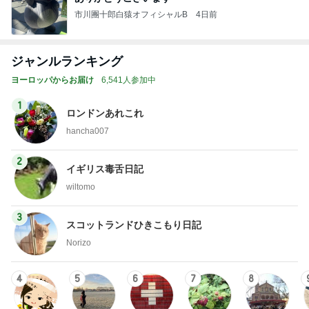
市川團十郎白猿オフィシャルB
4日前
ジャンルランキング
ヨーロッパからお届け
6,541人参加中
1
ロンドンあれこれ
hancha007
2
イギリス毒舌日記
wiltomo
3
スコットランドひきこもり日記
Norizo
4
5
6
7
8