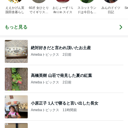
ええかげん英
60才 女ひとり
おじょーず！L
スコットラン
みんのドイツ
Si
国田舎暮らし
でイギリスに
ife☆in スイス
ドは今日も曇
日記
移住
り空
もっと見る
絶対好きだと言われ頂いたお土産
Amebaトピックス
2日前
高橋英樹 山荘で発見した夏の紅葉
Amebaトピックス
2日前
小原正子 1人で寝ると言い出した長女
Amebaトピックス
11時間前