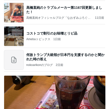
高橋直純のトラブルメーカー第1167回更新しまし
た！
高橋直純オフィシャルブログ「なおずみぶろぐ」
11日前
Powered by Ameba
コストコで割引のお味噌とリピ品
Amebaトピックス
1日前
何故トランプ大統領が日本円を支援するのかと聞か
れた時の答え
nokoarikonのブログ
2日前