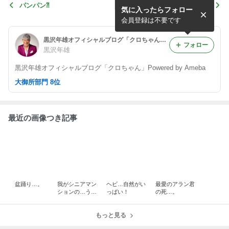
パンパン⁈
理解不能の不思議なトラン
気に入ったらフォロー
プ。
会員登録は不要です
黒沢年雄オフィシャルブログ「クロちゃん」Powered by Ameba
フォロー
黒沢年雄
黒沢年雄オフィシャルブログ「クロちゃん」Powered by Ameba
大御所部門 8位
最近の画像つき記事
盆踊り…。
我がシニアマン
ヘビ…自然がい
最愛のアラン君
ションの…うな
っぱい！
の死…。
ぎの日。
もっと見る