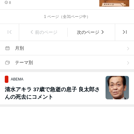
8
1
ページ（全
31
ページ中）
前のページ
次のページ
月別
テーマ別
ABEMA
清水アキラ 37歳で急逝の息子 良太郎さ
んの死去にコメント