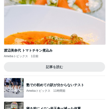
ガパオ丼と単品のカレーピラフ
Amebaトピックス
20時間前
記事を読む
500円で当たった実用性抜群の巾着
Amebaトピックス
1日前
上原さくら AIの食事採点で93点