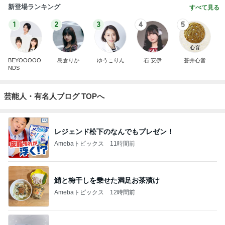
新登場ランキング
すべて見る
1
2
3
4
5
BEYOOOOO
島倉りか
ゆうこりん
石 安伊
蒼井心音
NDS
芸能人・有名人ブログ TOPへ
レジェンド松下のなんでもプレゼン！
Amebaトピックス
11時間前
鯖と梅干しを乗せた満足お茶漬け
Amebaトピックス
12時間前