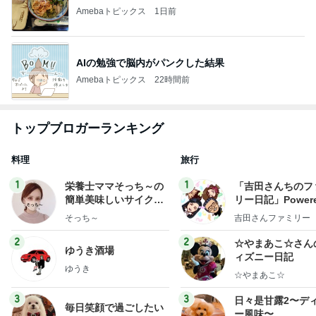
Amebaトピックス
1日前
AIの勉強で脳内がパンクした結果
Amebaトピックス
22時間前
トップブロガーランキング
料理
旅行
1
1
栄養士ママそっち～の
「吉田さんちのフ
簡単美味しいサイクル
リー日記」Powere
献立
y Ameba 吉田さ
そっち～
吉田さんファミリー
ミリーオフィシャ
ログ
2
2
☆やまあこ☆さん
ゆうき酒場
ィズニー日記
ゆうき
☆やまあこ☆
3
3
日々是甘露2〜デ
毎日笑顔で過ごしたい
ー風味〜