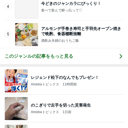
アルモンデ手巻き寿司と手羽先オーブン焼き
で晩酌、食器棚断捨離
5
酒飲み夫婦のおうちご飯
このジャンルの記事をもっと見る
レジェンド松下のなんでもプレゼン！
Amebaトピックス
11時間前
のこぎりで左手を切った災害発生
Amebaトピックス
1日前
車購入のために始めた教習所通い
Amebaトピックス
1日前