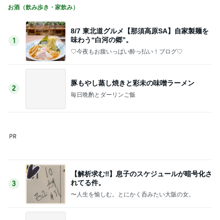
お酒（飲み歩き・家飲み）
8/7 東北道グルメ【那須高原SA】自家製麺を
味わう“白河の郷”。
1
♡今夜もお腹いっぱい酔っ払い！ブログ♡
豚もやし蒸し焼きと彩未の味噌ラーメン
2
毎日晩酌とダーリンご飯
【解析求む‼︎】息子のスケジュールが暗号化さ
れてる件。
3
〜人生を愉しむ。とにかく呑みたい大阪の女。
今どきのジャンカラにびっくり！
4
食べて飲んで酔っ払って♡