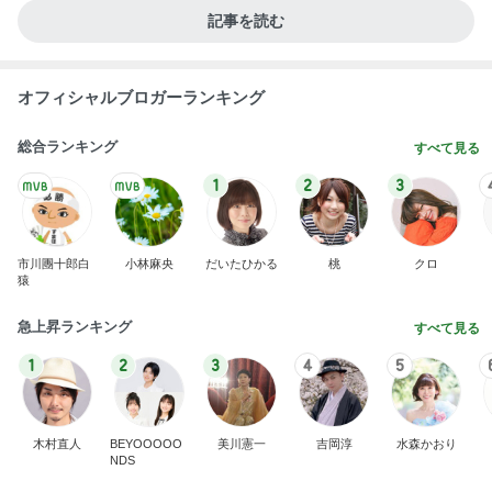
記事を読む
オフィシャルブロガーランキング
総合ランキング
すべて見る
1
2
3
市川團十郎白
小林麻央
だいたひかる
桃
クロ
猿
急上昇ランキング
すべて見る
1
2
3
4
5
木村直人
BEYOOOOO
美川憲一
吉岡淳
水森かおり
NDS