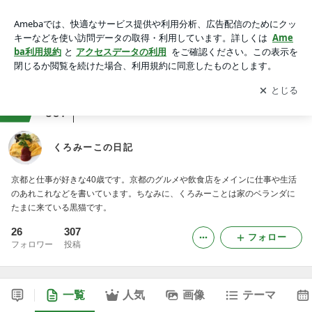
くろみーこの日記
アプリをダウンロードして
ブログの更新通知
を受け取りまし
開く
ょう。
ranking
お酒（飲み歩き・家飲み）ジャンル
607
くろみーこの日記
京都と仕事が好きな40歳です。京都のグルメや飲食店をメインに仕事や生活
のあれこれなどを書いています。ちなみに、くろみーことは家のベランダに
たまに来ている黒猫です。
26
307
フォロー
フォロワー
投稿
一覧
人気
画像
テーマ