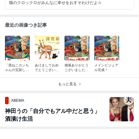
猫のクロックロがみんなに幸せをおすそわけだよ☆
最近の画像つき記事
「黒ねこカンち
あけましておめ
個展ありがとう
メインビジュア
ゃんの宝探し」
でとうございま
ございました＆
ル完成！
挿絵付きミニノ
す
展示についての
ベル
話
もっと見る
ABEMA
神田うの「自分でもアル中だと思う」
酒漬け生活