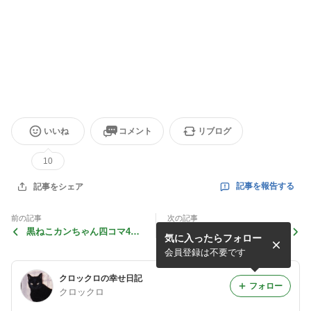
いいね
コメント
リブログ
10
記事を報告する
記事をシェア
前の記事
次の記事
黒ねこカンちゃん四コマ49
黒ねこカンちゃん漫画「パン
気に入ったらフォロー
話「蝶々を見つける」
を作ろう」
会員登録は不要です
クロックロの幸せ日記
フォロー
クロックロ