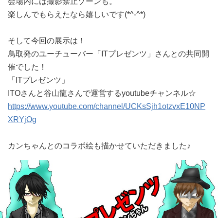
会場内には撮影禁止ゾーンも。
楽しんでもらえたなら嬉しいです(*^-^*)
そして今回の展示は！
鳥取発のユーチューバー「ITプレゼンツ」さんとの共同開
催でした！
「ITプレゼンツ」
ITOさんと谷山龍さんで運営するyoutubeチャンネル☆
https://www.youtube.com/channel/UCKsSjh1otzvxE10NP
XRYjOg
カンちゃんとのコラボ絵も描かせていただきました♪