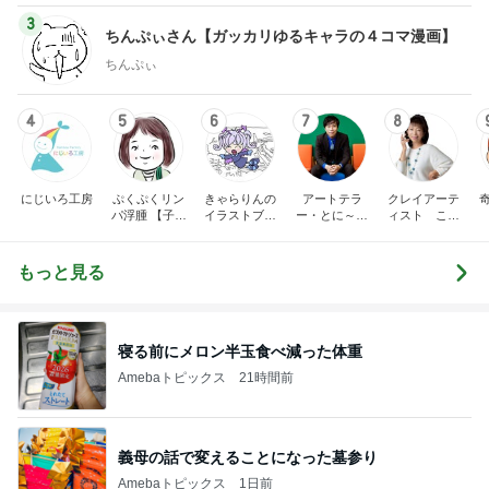
3
ちんぷぃさん【ガッカリゆるキャラの４コマ漫画】
ちんぷぃ
4
5
6
7
8
にじいろ工房
ぷくぷくリン
きゃらりんの
アートテラ
クレイアーテ
パ浮腫 【子宮
イラストブロ
ー・とに～の
ィスト こね
体癌サバイバ
グ
【ここにしか
こねランドの
ーのゆる楽コ
ない美術室】
金田みちよの
ミックエッセ
ブログ
もっと見る
イ】
寝る前にメロン半玉食べ減った体重
Amebaトピックス
21時間前
義母の話で変えることになった墓参り
Amebaトピックス
1日前