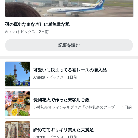
孫の真剣なまなざしに感無量な私
Amebaトピックス
2日前
記事を読む
可愛いに決まってる裾レースの購入品
Amebaトピックス
1日前
長岡花火で作った来客用ご飯
小林礼奈オフィシャルブログ「小林礼奈のブーブー
3日前
ブログ」Powered by Ameba
諦めててギリギリ買えた大満足
Amebaトピックス
1日前