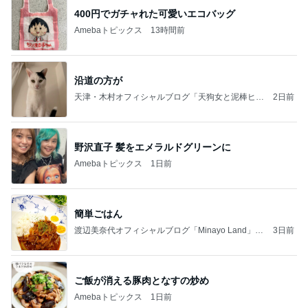
400円でガチャれた可愛いエコバッグ
Amebaトピックス
13時間前
沿道の方が
天津・木村オフィシャルブログ「天狗女と泥棒ヒゲ
2日前
男」Powered by Ameba
野沢直子 髪をエメラルドグリーンに
Amebaトピックス
1日前
簡単ごはん
渡辺美奈代オフィシャルブログ「Minayo Land」P
3日前
owered by Ameba
ご飯が消える豚肉となすの炒め
Amebaトピックス
1日前