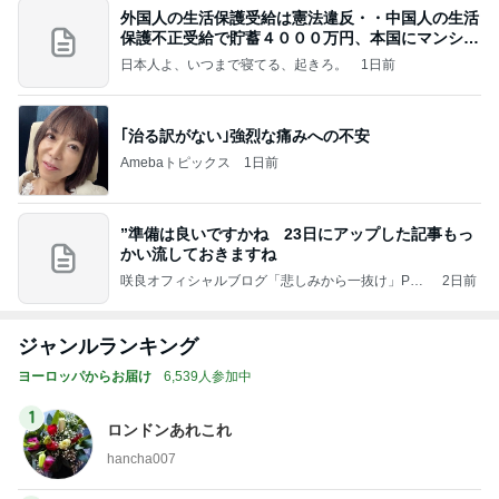
外国人の生活保護受給は憲法違反・・中国人の生活
保護不正受給で貯蓄４０００万円、本国にマンショ
ンを
日本人よ、いつまで寝てる、起きろ。
1日前
｢治る訳がない｣強烈な痛みへの不安
Amebaトピックス
1日前
”準備は良いですかね 23日にアップした記事もっ
かい流しておきますね
咲良オフィシャルブログ「悲しみから一抜け」Pow
2日前
ered by Ameba
ジャンルランキング
ヨーロッパからお届け
6,539人参加中
1
ロンドンあれこれ
hancha007