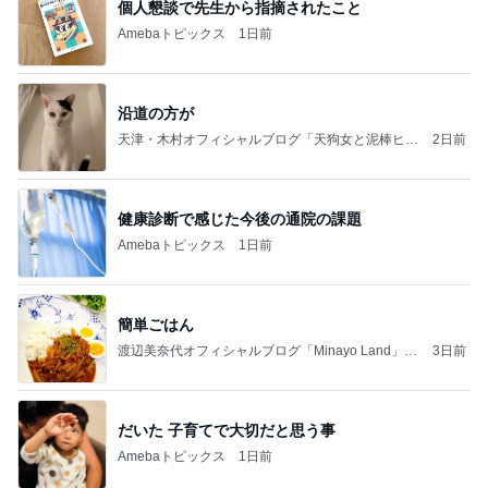
個人懇談で先生から指摘されたこと
Amebaトピックス
1日前
沿道の方が
天津・木村オフィシャルブログ「天狗女と泥棒ヒゲ
2日前
男」Powered by Ameba
健康診断で感じた今後の通院の課題
Amebaトピックス
1日前
簡単ごはん
渡辺美奈代オフィシャルブログ「Minayo Land」P
3日前
owered by Ameba
だいた 子育てで大切だと思う事
Amebaトピックス
1日前