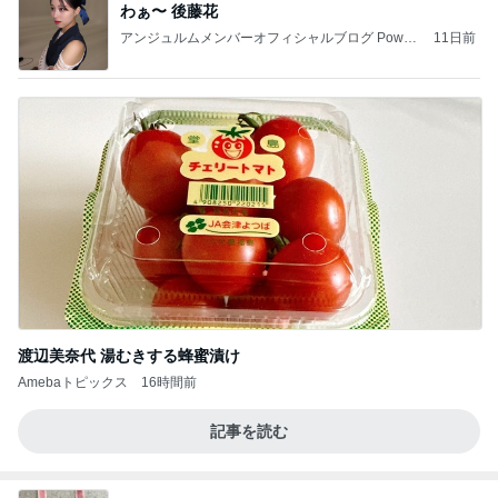
わぁ〜 後藤花
アンジュルムメンバーオフィシャルブログ Power
11日前
ed by Ameba
渡辺美奈代 湯むきする蜂蜜漬け
Amebaトピックス
16時間前
記事を読む