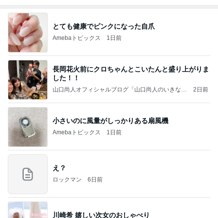
とても健康でピンクになった自爪
Amebaトピックス
1日前
長岡花火前にクロちゃんとこいたんと盛り上がりま
した！！
山口尚人オフィシャルブログ「山口尚人のいきなり
2日前
パパになったけど美容師も続けてます。」Powered
by Ameba
小さいのに風量がしっかりある扇風機
Amebaトピックス
1日前
え？
ロックマン
6日前
川崎希 嬉しい次女のおしゃべり