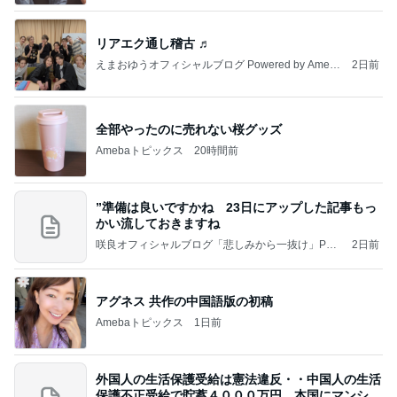
リアエク通し稽古 ♬
えまおゆうオフィシャルブログ Powered by Ameb
2日前
a
全部やったのに売れない桜グッズ
Amebaトピックス
20時間前
”準備は良いですかね 23日にアップした記事もっ
かい流しておきますね
咲良オフィシャルブログ「悲しみから一抜け」Pow
2日前
ered by Ameba
アグネス 共作の中国語版の初稿
Amebaトピックス
1日前
外国人の生活保護受給は憲法違反・・中国人の生活
保護不正受給で貯蓄４０００万円、本国にマンショ