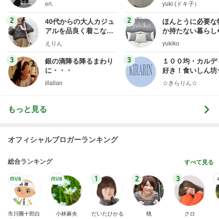
eri.
yuki (ドキ子）
2
2
40代からの大人カジュ
ほんとうに必要な
アルを品良く着こなす
か持たない暮らし
ファッションブログ
ep Life Simple
えりん
yukiko
ンテリアのきろく
3
3
銀の滴降る降るまわり
１００均・カルデ
に・・・
好き！食いしん坊
らりん☆のブログ
illallan
☆きらりん☆
もっと見る
オフィシャルブロガーランキング
総合ランキング
すべて見る
1
2
3
市川團十郎白
小林麻央
だいたひかる
桃
クロ