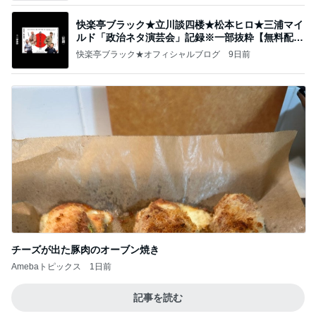
快楽亭ブラック★立川談四楼★松本ヒロ★三浦マイ
ルド「政治ネタ演芸会」記録※一部抜粋【無料配
信】
快楽亭ブラック★オフィシャルブログ
9日前
チーズが出た豚肉のオーブン焼き
Amebaトピックス
1日前
記事を読む