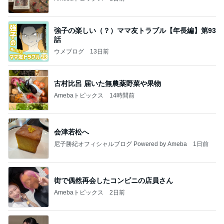
強子の楽しい（？）ママ友トラブル【年長編】第93
話
ウメブログ
13日前
古村比呂 届いた無農薬野菜や果物
Amebaトピックス
14時間前
会津若松へ
尼子勝紀オフィシャルブログ Powered by Ameba
1日前
街で偶然再会したコンビニの店員さん
Amebaトピックス
2日前