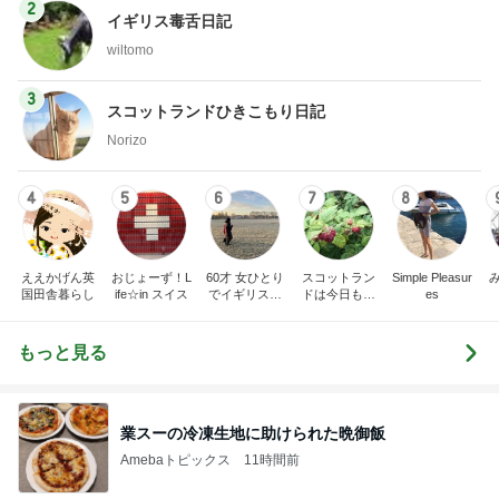
2
イギリス毒舌日記
wiltomo
3
スコットランドひきこもり日記
Norizo
4
5
6
7
8
ええかげん英
おじょーず！L
60才 女ひとり
スコットラン
Simple Pleasur
国田舎暮らし
ife☆in スイス
でイギリスに
ドは今日も曇
es
移住
り空
もっと見る
業スーの冷凍生地に助けられた晩御飯
Amebaトピックス
11時間前