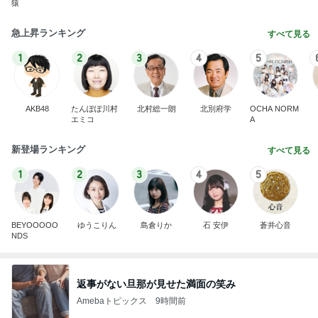
猿
急上昇ランキング
すべて見る
1
2
3
4
5
AKB48
たんぽぽ川村
北村総一朗
北別府学
OCHA NORM
エミコ
A
新登場ランキング
すべて見る
1
2
3
4
5
BEYOOOOO
ゆうこりん
島倉りか
石 安伊
蒼井心音
NDS
返事がない旦那が見せた満面の笑み
Amebaトピックス
9時間前