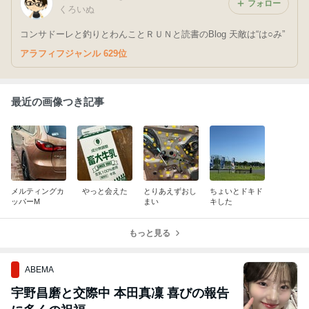
フォロー
くろいぬ
コンサドーレと釣りとわんことＲＵＮと読書のBlog 天敵は“は○み”
アラフィフジャンル 629位
最近の画像つき記事
メルティングカ
やっと会えた
とりあえずおし
ちょいとドキド
ッパーM
まい
キした
もっと見る
ABEMA
宇野昌磨と交際中 本田真凜 喜びの報告