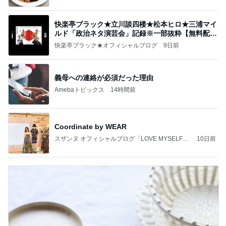
快楽亭ブラック★立川談四楼★松本ヒロ★三浦マイ
ルド「政治ネタ演芸会」記録※一部抜粋【無料配
信】
快楽亭ブラック★オフィシャルブログ
9日前
義母への連絡が必須だった理由
Amebaトピックス
14時間前
Coordinate by WEAR
スザンヌ オフィシャルブログ「LOVE MYSELF」
10日前
Powered by Ameba