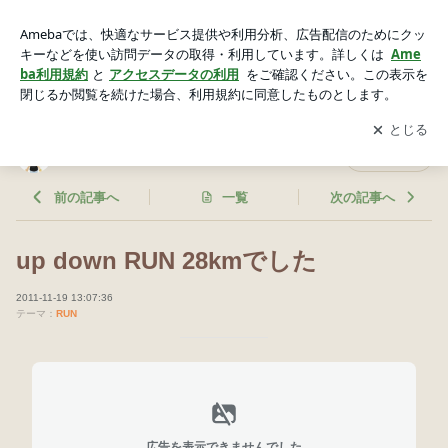
up down RUN 28kmでした | くろいぬＢｌｏｇ２
アプリをダウンロードして
ブログの更新通知
を受け取りまし
開く
ょう。
くろいぬＢｌｏｇ２
フォロー
前の記事へ
一覧
次の記事へ
up down RUN 28kmでした
2011-11-19 13:07:36
テーマ：
RUN
広告を表示できませんでした