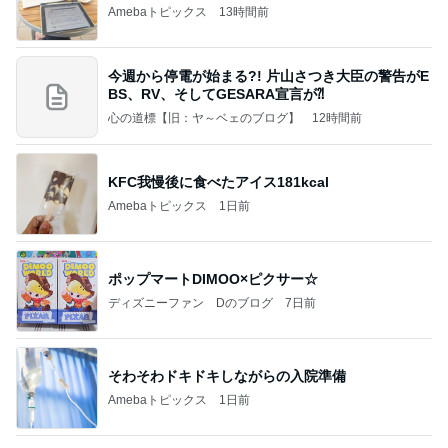
巻きがつきやすく艶々に巻けるコテ
Amebaトピックス
1日前
あいのりクロ 図々しい人って、こういう人？
勝手に考察
2日前
小原正子 子供と初めてのプール
Amebaトピックス
1日前
当ブログの売り上げ件数、一部公開します…
世帯年収500万 ゆるゆる4人家族の節約ブログ 〜
1日前
ケチ旦那と金銭感覚マヒ嫁の日々〜