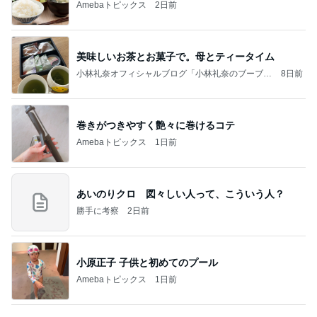
予備も欲しいかわいいメッシュポーチ
Amebaトピックス
15時間前
今日の家事スタイル！
堀ちえみオフィシャルブログ「hori-day」Powered
3日前
by Ameba
寝る前にメロン半玉食べ減った体重
Amebaトピックス
1日前
クロとこいたんって何かあったの？
あいのりブログ
1日前