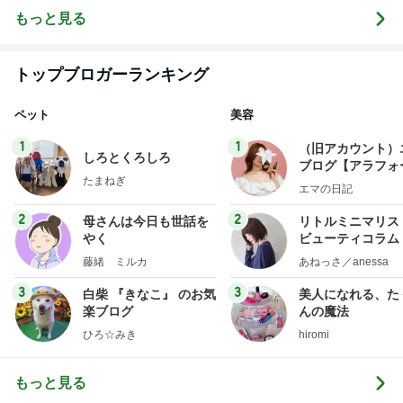
そば
もっと見る
トップブロガーランキング
ペット
美容
1
1
（旧アカウント）
しろとくろしろ
ブログ【アラフォ
たまねぎ
社売却セカンドラ
エマの日記
フ】
2
2
母さんは今日も世話を
リトルミニマリス
やく
ビューティコラム 
little minimalist'
藤緒 ミルカ
あねっさ／anessa
uty colum
3
3
白柴 『きなこ』 のお気
美人になれる、た
楽ブログ
んの魔法
ひろ☆みき
hiromi
もっと見る