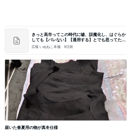
今週から停電が始まる?! 片山さつき大臣の警告がE
BS、RV、そしてGESARA宣言が⁈
心の道標【旧：ヤ～ベェのブログ】
12時間前
KFC我慢後に食べたアイス181kcal
Amebaトピックス
1日前
ポップマートDIMOO×ピクサー☆
ディズニーファン Dのブログ
7日前
そわそわドキドキしながらの入院準備
Amebaトピックス
1日前
夢見さんから 揺れが激しく注意していましょう❗️
マリアオフィシャルブログ「ひむかの風にさそわれ
9日前