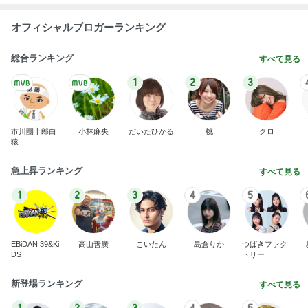
オフィシャルブロガーランキング
総合ランキング
すべて見る
1
2
3
市川團十郎白
小林麻央
だいたひかる
桃
クロ
猿
急上昇ランキング
すべて見る
1
2
3
4
5
EBiDAN 39&Ki
高山善廣
こいたん
島倉りか
つばきファク
DS
トリー
新登場ランキング
すべて見る