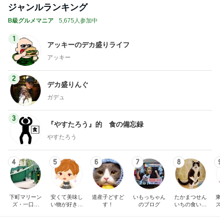
ジャンルランキング
B級グルメマニア
5,675人参加中
1
アッキーのデカ盛りライフ
アッキー
2
デカ盛りんぐ
ガデュ
3
『やすたろう』的 食の備忘録
やすたろう
4
5
6
7
8
下町マリーン
安くて美味し
道産子どすど
いもっちゃん
たかまつせん
ズ・一口馬
い物が好き☆
す！
のブログ
いちの食い散
主・立ち飲
彡
らかし日記
み・立ち食い