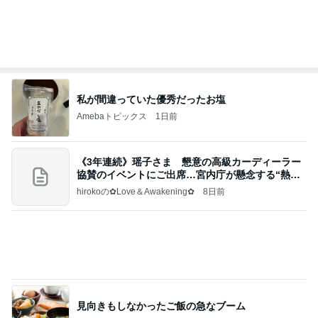
Amebaトピックス
1日前
ホルヘとタマラと海の見えるレストランに
アレクサンダー オフィシャルブログ「ねこのしっ
3日前
ぽ欲しいな」Powered by Ameba
新しくなる日本のサッカー界の開幕
Amebaトピックス
1日前
アルツハイマー病が第3の糖尿病と呼ばれる理由…
糖の摂りすぎが脳細胞を破壊しかねないインスリン
の恐
サクラサク ご縁の神様ありがとうございます☆
6日前