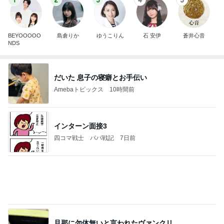
1
2
3
4
5
BEYOOOOO
島倉りか
ゆうこりん
石 安伊
蒼井心音
NDS
だいた 息子の寝癖とお手伝い
Amebaトピックス
10時間前
インターン面接3
四コマ戦士 パパ戦記
7日前
旦那に勿体無いと言われたヴァンクリ
Amebaトピックス
1日前
明日は1人で