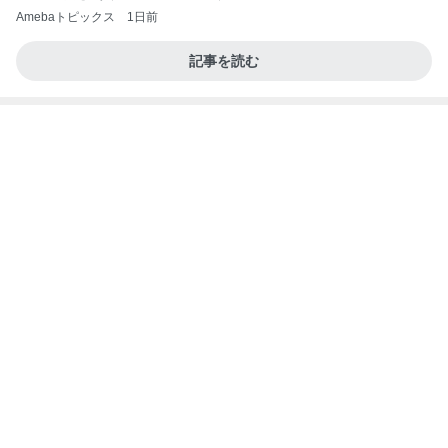
業務用アイスどこに売ってる？ロッテやタカナシ等
安い市販の2リットルアイスは業務スーパーやシャ
トレ
AKO | Smart Life
8日前
コメダの野菜が多いバゲットの夕飯
Amebaトピックス
11時間前
今日の服装 ブログ読んでくれてて嬉しい瞬間。
桃オフィシャルブログ Powered by Ameba
1日前
株主優待でお願いしたひとくち大福
Amebaトピックス
2日前
20260803 鬼郁隊4人衆で中ちゃん釣行 写メ