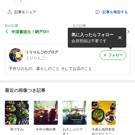
1
記事を報告する
記事をシェア
前の記事
次の記事
申請書提出！網戸DIY
久しぶりです！最近のご報
気に入ったらフォロー
告！
会員登録は不要です
くりりんごのブログ
フォロー
くりりんご
手作りのもの、暮らしのこと そしてお店のこと
最近の画像つき記事
秋ですね
今年の梅仕事
お久しぶりで
今週も地球食堂
す！
ありがとうござ