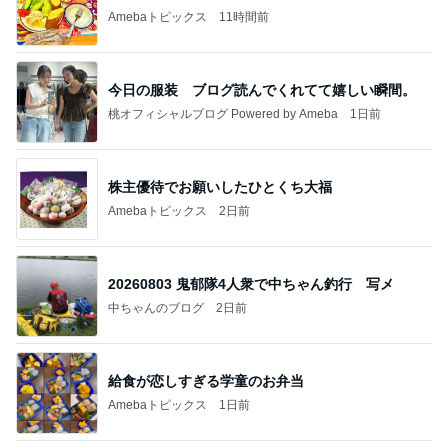
届いた春夏用の物が真冬仕様
Amebaトピックス
1日前
記事を読む
韓国で完全にやってもーた感のお店
Amebaトピックス
11時間前
【ヤマハ発動機】～トートバック～【三越伊勢丹】
株主優待を楽しんで～tasayuryのブログ
14日前
根本的な理解を深める資格の勉強
Amebaトピックス
13時間前