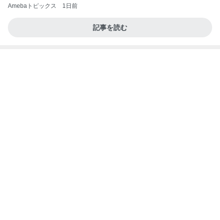
て」Powered by Ameba
売って欲しいほど美味しいバター
Amebaトピックス
1日前
記事を読む
私が間違っていた優秀だったお塩