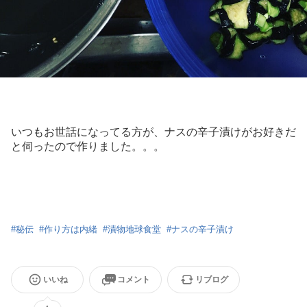
いつもお世話になってる方が、ナスの辛子漬けがお好きだ
と伺ったので作りました。。。
#
秘伝
#
作り方は内緒
#
漬物地球食堂
#
ナスの辛子漬け
いいね
コメント
リブログ