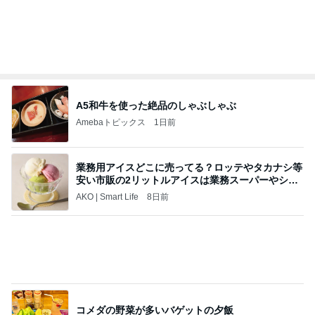
中ちゃんのブログ
2日前
給食が恋しすぎる学童のお弁当
Amebaトピックス
1日前
きっと高市ってこの時代に嘘、誤魔化し、はぐらか
しても【バレない】【通用する】とでも思ってたん
だろ
広報 いぬねこ本舗
9日前