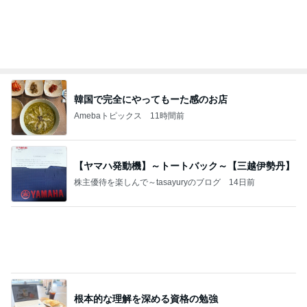
Amebaトピックス
1日前
《3年連続》瑶子さま 懇意の高級カーディーラー
協賛のイベントにご出席…宮内庁が懸念する“熱心
すぎ
hirokoの✿Love＆Awakening✿
8日前
見向きもしなかったご飯の急なブーム
Amebaトピックス
2日前
美味しいお茶とお菓子で。母とティータイム
小林礼奈オフィシャルブログ「小林礼奈のブーブー
8日前
ブログ」Powered by Ameba