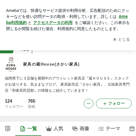
家具の蔵House(さかい家具)
アプリをダウンロードして
ブログの更新通知
を受け取りまし
開く
ょう。
ranking
会社・広報ジャンル
460
家具の蔵House(さかい家具)
福岡県下に３店舗を展開中のアウトレット家具店『蔵ＨＯＵＳＥ』スタッフ
がお送りする、気ままなブログ。 家具販売店『さかい家具』、伝統家具専門
店『和家具民芸館』の情報もご紹介していきます！
124
765
フォロー
フォロワー
投稿
一覧
人気
画像
テーマ