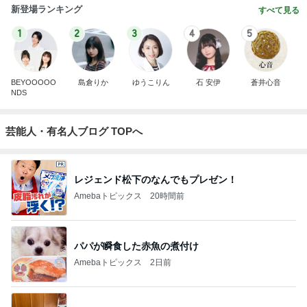
新登場ランキング
すべて見る
1
2
3
4
5
BEYOOOOO
島倉りか
ゆうこりん
石 安伊
蒼井心音
NDS
芸能人・有名人ブログ TOPへ
レジェンド松下のなんでもプレゼン！
Amebaトピックス
20時間前
パパが瞬食した赤魚の煮付け
Amebaトピックス
2日前