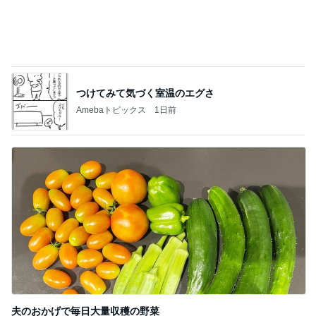
夫のおかげで毎日大量収穫の野菜
Amebaトピックス
1日前
記事を読む
無料で入れる横浜の白い砂浜
Amebaトピックス
1日前
食べるのが怖くても会った大先輩
Amebaトピックス
13時間前
母のスマホが壊れたかと焦った訳
Amebaトピックス
14時間前