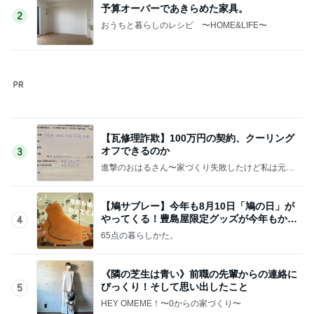
【鳩サブレー】今年も8月10日「鳩の日」が
やってくる！豊島屋限定グッズが今年もかわ
4
いすぎる♡
65点の暮らしかた。
《隣の芝生は青い》前職の先輩からの連絡に
びっくり！そして思い出したこと
5
HEY OMEME！〜0からの家づくり〜
このジャンルの記事をもっと見る
神がかってる掃除機
Amebaトピックス
20時間前
経験を覆し2袋目に突入したご飯
Amebaトピックス
13時間前