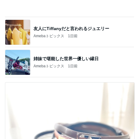
プチプラで高見えする本革ベルト
Amebaトピックス
2日前
記事を読む
鶏もも肉800gを揚げた唐揚げ
Amebaトピックス
19時間前
お祝いディナーで最高のパエリア
Amebaトピックス
1日前
柏木由紀子 自身が登場する映画鑑賞