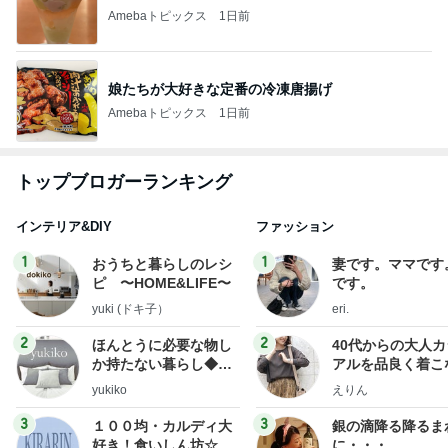
Amebaトピックス
1日前
娘たちが大好きな定番の冷凍唐揚げ
Amebaトピックス
1日前
トップブロガーランキング
インテリア&DIY
ファッション
1
1
おうちと暮らしのレシ
妻です。ママです
ピ 〜HOME&LIFE〜
です。
yuki (ドキ子）
eri.
2
2
ほんとうに必要な物し
40代からの大人
か持たない暮らし◆Ke
アルを品良く着こ
ep Life Simple◆〜イ
ファッションブロ
yukiko
えりん
ンテリアのきろく〜
3
3
１００均・カルディ大
銀の滴降る降るま
好き！食いしん坊☆き
に・・・