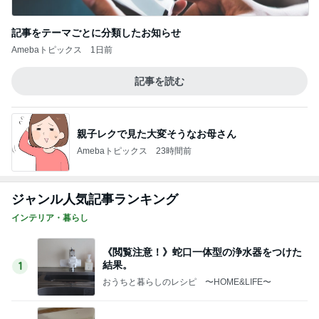
インテリア・暮らし
《閲覧注意！》蛇口一体型の浄水器をつけた
結果。
1
おうちと暮らしのレシピ 〜HOME&LIFE〜
予算オーバーであきらめた家具。
2
おうちと暮らしのレシピ 〜HOME&LIFE〜
【瓦修理詐欺】100万円の契約、クーリング
オフできるのか
3
進撃のおはるさん〜家づくり失敗したけど私は元気
です〜