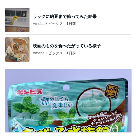
母が無言で検品した茹でた海老
Amebaトピックス
1日前
記事を読む
キャンペーンで当選したカップアイス
Amebaトピックス
1日前
スシローで1番高かった720円の寿司
Amebaトピックス
20時間前
川崎希 褒められたレストラン
Amebaトピックス
2日前