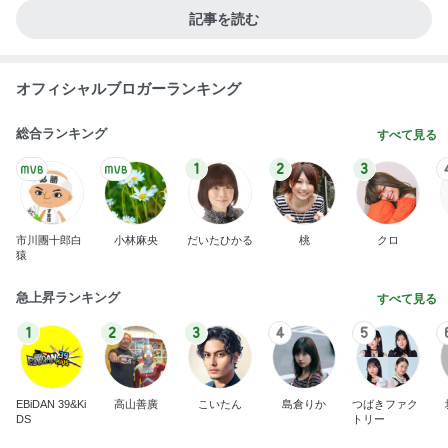
記事を読む
オフィシャルブロガーランキング
総合ランキング
すべて見る
1
2
3
市川團十郎白
小林麻央
だいたひかる
桃
クロ
猿
急上昇ランキング
すべて見る
1
2
3
4
5
EBiDAN 39&Ki
高山善廣
こいたん
島倉りか
つばきファク
DS
トリー