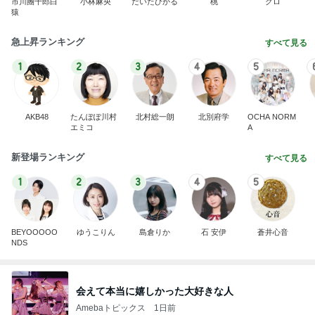
市川團十郎白
小林麻央
だいたひかる
桃
クロ
猿
急上昇ランキング
すべて見る
1
2
3
4
5
AKB48
たんぽぽ川村
北村総一朗
北別府学
OCHA NORM
エミコ
A
新登場ランキング
すべて見る
1
2
3
4
5
BEYOOOOO
ゆうこりん
島倉りか
石 安伊
蒼井心音
NDS
会えて本当に嬉しかった大好きな人
Amebaトピックス
1日前