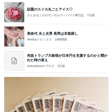
話題のスイカ丸ごとアイス♡
さとみるくのロサンゼルス⇔ハワイ夢日記
7日前
美奈代 夫と次男 長男は衣装探し
Amebaトピックス
16時間前
何故トランプ大統領が日本円を支援するのかと聞か
れた時の答え
nokoarikonのブログ
2日前