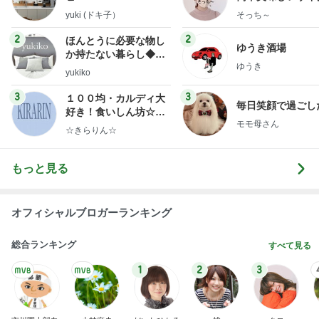
献立
yuki (ドキ子）
そっち～
2
2
ほんとうに必要な物し
ゆうき酒場
か持たない暮らし◆Ke
ゆうき
ep Life Simple◆〜イ
yukiko
ンテリアのきろく〜
3
3
１００均・カルディ大
毎日笑顔で過ごし
好き！食いしん坊☆き
モモ母さん
らりん☆のブログ
☆きらりん☆
もっと見る
オフィシャルブロガーランキング
総合ランキング
すべて見る
1
2
3