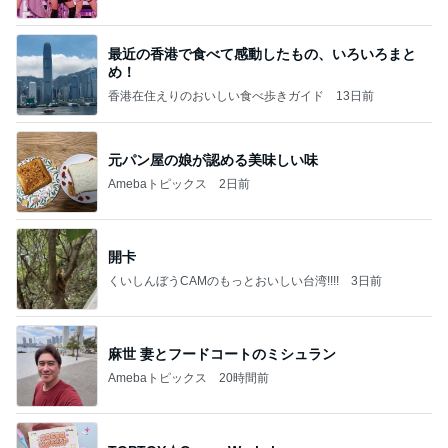
最近の香港で食べて感動したもの、いろいろまと
め！
香港在住えりのおいしい食べ歩きガイド
13日前
元パン屋の娘が認める美味しい味
Amebaトピックス
2日前
開卡
くいしんぼうCAMのもっとおいしい台湾!!!!
3日前
麻世 妻とフードコートのミシュラン
Amebaトピックス
20時間前