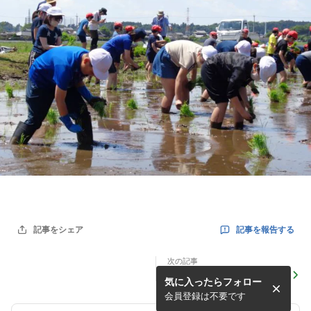
記事を報告する
記事をシェア
次の記事
地域協働事業「イモ苗植え」
気に入ったらフォロー
の実施報告について
会員登録は不要です