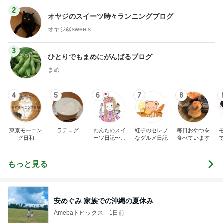
2
オヤジのスイーツ時々ランニングブログ
オヤジ@sweets
3
ひとりでもまめにがんばるブログ
まめ
4
5
6
7
8
東京モーニン
ラテログ
わんたのスイ
紅子のセレブ
毎日おやつを
グ日和
ーツ日記〜小
なグルメ日記
食べています
さな幸せ♡コ
ンビニスイー
ツ〜
もっと見る
安めぐみ 家族での沖縄の夏休み
Amebaトピックス
1日前