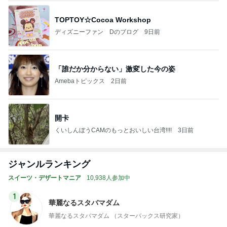
TOPTOY☆Cocoa Workshop
ディズニーファン Dのブログ
9日前
「誰だか分からない」激変した今の姿
Amebaトピックス
2日前
開卡
くいしんぼうCAMのもっとおいしい台湾!!!!
3日前
ジャンルランキング
スイーツ・デザートマニア
10,938人参加中
1
華麗なるスタバマダム
華麗なるスタバマダム （スターバックス研究家）