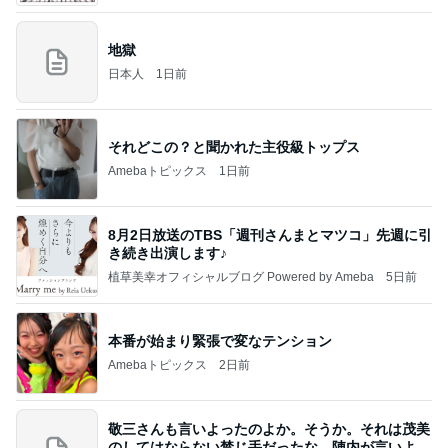
地獄
日本人
1日前
それどこの？と聞かれた主役級トップス
Amebaトピックス
1日前
8月2日放送のTBS「週刊さんまとマツコ」先週に引
き続き出演します♪
植草美幸オフィシャルブログ Powered by Ameba
5日前
本番が始まり緊張で変なテンション
Amebaトピックス
2日前
敬三さんも言いよったのよか。そうか。それは茂美
のしてはならない禁じ手だったな。陣内が言いよる