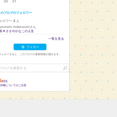
30
31
このブログのフォロワー
ォロワー:
2
人
ukororin-hidekororinさん
島☆ささやかなこの人生
一覧を見る
フォロー
フォローすると、このブログの更新情報が届きます。
RSS
著作権についてのご注意