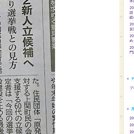
求
2
請
総
2
反
2
め
2
門
ブロ
20
20
20