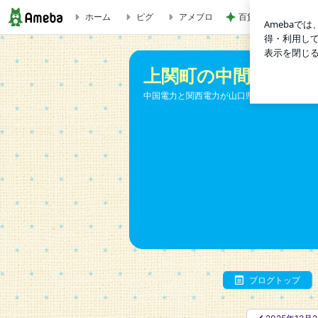
ホーム
ピグ
アメブロ
百貨店で悩んでお買
2025年12月13日 中国新聞 上関町議選 ２新人立候補へ |
上関町の中間貯蔵施
中国電力と関西電力が山口県上関町に建設し
ブログトップ