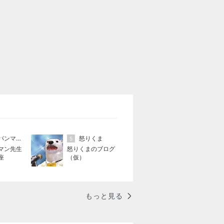
アンパンマン先生の映画講座
怒りくま
5
マン先生
怒りくまのブログ
座
（仮）
もっと見る