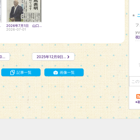
フ
意せぬ可能性
2026年7月1日 山口新聞 上関町長、再選出馬表明
2026-07-01
yu
祝
0…
2025年12月9日…
記事一覧
画像一覧
※