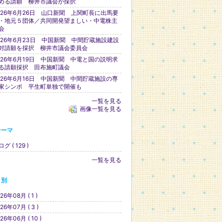
める請願 柳井市議会が採択
026年6月26日 山口新聞 上関町長に出馬要
・地元５団体／共同開発望ましい・中電株主
会
026年6月23日 中国新聞 中間貯蔵施設建設
対請願を採択 柳井市議会委員会
026年6月19日 中国新聞 中電と国の説明求
る請願採択 田布施町議会
026年6月16日 中国新聞 中間貯蔵施設の専
家シンポ 平生町単独で開催も
一覧を見る
画像一覧を見る
テーマ
グ ( 129 )
一覧を見る
月別
26年08月 ( 1 )
26年07月 ( 3 )
26年06月 ( 10 )