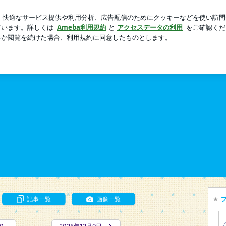
い上げの品
芸能人ブログ
人気ブログ
新規登録
ログ
 上関町の中間貯蔵施設 関連記事
設 関連記事
ようとしている使用済み核燃料中間貯蔵施設に関連する記事を集めています。
記事一覧
画像一覧