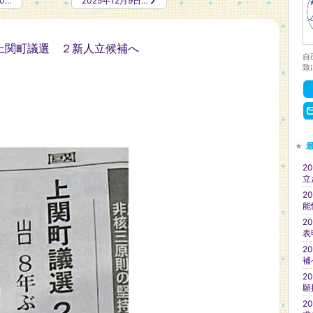
0…
2025年12月9日…
聞 上関町議選 ２新人立候補へ
自
致
2
立
2
能
2
表
2
補
2
願
2