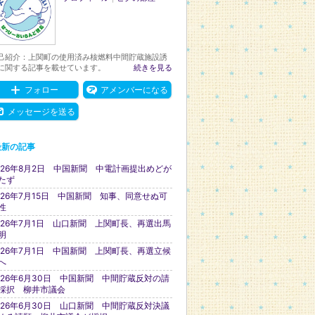
己紹介：上関町の使用済み核燃料中間貯蔵施設誘
に関する記事を載せています。
続きを見る
フォロー
アメンバーになる
メッセージを送る
最新の記事
026年8月2日 中国新聞 中電計画提出めどが
たず
026年7月15日 中国新聞 知事、同意せぬ可
性
026年7月1日 山口新聞 上関町長、再選出馬
明
026年7月1日 中国新聞 上関町長、再選立候
へ
026年6月30日 中国新聞 中間貯蔵反対の請
採択 柳井市議会
026年6月30日 山口新聞 中間貯蔵反対決議