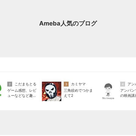
Ameba人気のブログ
こだまもとる
カミヤマ
2
3
4
ゲーム感想、レビ
三角絞めでつかま
アンパン
ューなどなど趣味
えて2
の映画講
に関するまとめ