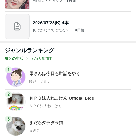
Amebaトピックス
1日前
2026/07/28(K) 4本
何でかな？何でだろ？
10日前
ジャンルランキング
猫との生活
26,775人参加中
1
母さんは今日も世話をやく
藤緒 ミルカ
2
ＮＰＯ法人ねこけん Official Blog
ＮＰＯ法人ねこけん
3
まだらダラダラ猫
まきこ