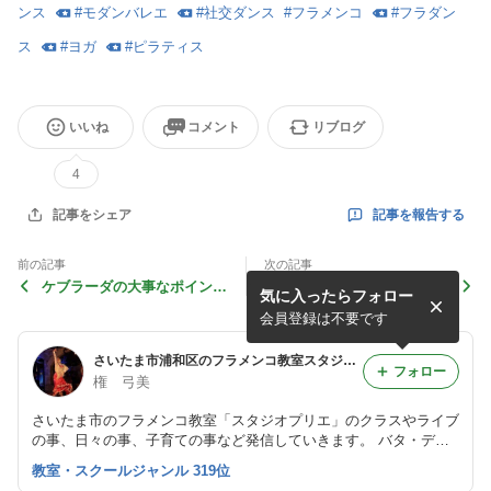
ンス
#
モダンバレエ
#
社交ダンス
#
フラメンコ
#
フラダン
ス
#
ヨガ
#
ピラティス
いいね
コメント
リブログ
4
記事を報告する
記事をシェア
前の記事
次の記事
ケブラーダの大事なポイント
ようやく練習が
気に入ったらフォロー
とは
会員登録は不要です
さいたま市浦和区のフラメンコ教室スタジオプリエ 権 弓美のブログ
フォロー
権 弓美
さいたま市のフラメンコ教室「スタジオプリエ」のクラスやライブ
の事、日々の事、子育ての事など発信していきます。 バタ・デ・
コーラのレッスンに力を入れています♪
教室・スクールジャンル 319位