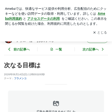
次なる目標は | さいたま市浦和区のフラメンコ教室スタジオプ
リエ 権 弓美のブログ
アプリをダウンロードして
ブログの更新通知
を受け取りまし
開く
ょう。
さいたま市浦和区のフラメンコ教室スタジオ
フォロー
プリエ 権 弓美のブログ
前の記事へ
一覧
次の記事へ
次なる目標は
2026年06月14日(日) 11時00分00秒
テーマ：
フラメンコ
広告を表示できませんでした