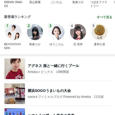
EBiDAN 39&Ki
高山善廣
こいたん
島倉りか
つばきファク
DS
トリー
新登場ランキング
すべて見る
1
2
3
4
5
BEYOOOOO
島倉りか
ゆうこりん
石 安伊
蒼井心音
NDS
アグネス 孫と一緒に行くプール
Amebaトピックス
10時間前
横浜SOGOうまいもの大会
nanaオフィシャルブログ Powered by Ameba
11日前