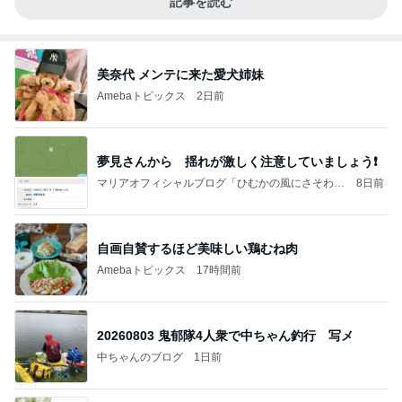
記事を読む
美奈代 メンテに来た愛犬姉妹
Amebaトピックス
2日前
夢見さんから 揺れが激しく注意していましょう❗️
マリアオフィシャルブログ「ひむかの風にさそわれ
8日前
て」Powered by Ameba
自画自賛するほど美味しい鶏むね肉
Amebaトピックス
17時間前
20260803 鬼郁隊4人衆で中ちゃん釣行 写メ
中ちゃんのブログ
1日前