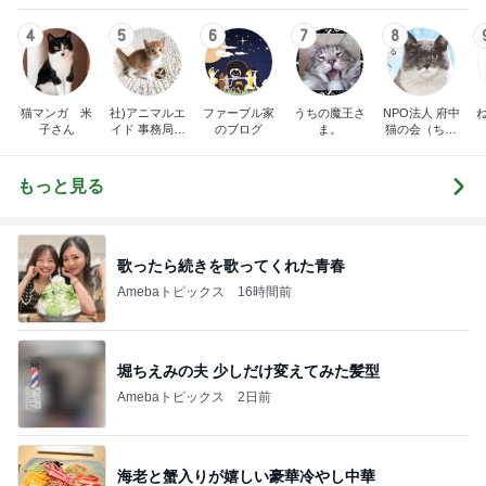
4
5
6
7
8
猫マンガ 米
社)アニマルエ
ファーブル家
うちの魔王さ
NPO法人 府中
子さん
イド 事務局＆
のブログ
ま。
猫の会（ちゅ
みんなの日記
ー猫）
もっと見る
歌ったら続きを歌ってくれた青春
Amebaトピックス
16時間前
堀ちえみの夫 少しだけ変えてみた髪型
Amebaトピックス
2日前
海老と蟹入りが嬉しい豪華冷やし中華