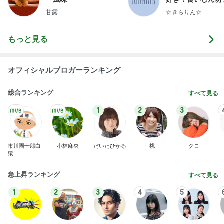
らりん☆のブログ
甘露
☆きらりん☆
もっと見る
オフィシャルブロガーランキング
総合ランキング
すべて見る
1
2
3
市川團十郎白
小林麻央
だいたひかる
桃
クロ
猿
急上昇ランキング
すべて見る
1
2
3
4
5