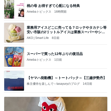
桃の母 お得すぎて心配になる特典
Amebaトピックス
16時間前
業務用アイスどこに売ってる？ロッテやタカナシ等
安い市販の2リットルアイスは業務スーパーやシャ
トレ
AKO | Smart Life
8日前
スーパーで買った12年ぶりの復活品
Amebaトピックス
1日前
【ヤマハ発動機】～トートバック～【三越伊勢丹】
株主優待を楽しんで～tasayuryのブログ
14日前