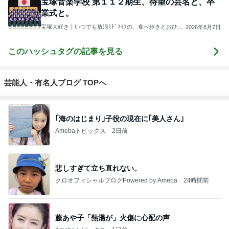
宝塚音楽学校 第１１２期生、待望の芸名と、卒
業式と。
宝塚大好き！いつでも放浪ﾐﾄﾞﾌｨﾌの、食べ歩きとおひと
2026年8月7日
り様ﾘｰｽﾞﾅﾌﾞﾙ温泉旅
このハッシュタグの記事を見る
芸能人・有名人ブログ TOPへ
｢海のはじまり｣子役の現在に｢美人さん｣
Amebaトピックス
2日前
悲しすぎて立ち直れない。
クロオフィシャルブログPowered by Ameba
24時間前
藤あや子「熱湯が」火傷に心配の声