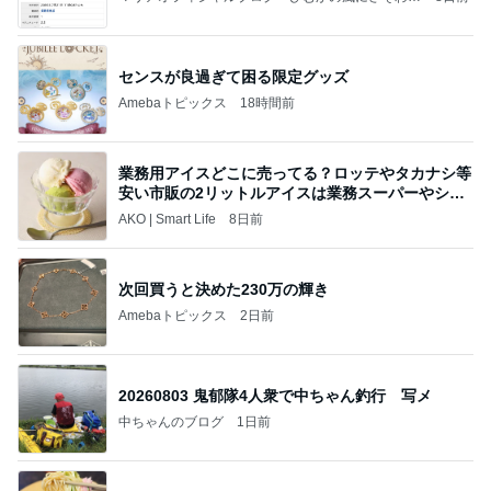
て」Powered by Ameba
センスが良過ぎて困る限定グッズ
Amebaトピックス
18時間前
業務用アイスどこに売ってる？ロッテやタカナシ等
安い市販の2リットルアイスは業務スーパーやシャ
トレ
AKO | Smart Life
8日前
次回買うと決めた230万の輝き
Amebaトピックス
2日前
20260803 鬼郁隊4人衆で中ちゃん釣行 写メ
中ちゃんのブログ
1日前