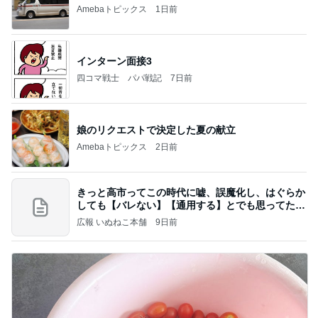
Amebaトピックス
1日前
インターン面接3
四コマ戦士 パパ戦記
7日前
娘のリクエストで決定した夏の献立
Amebaトピックス
2日前
きっと高市ってこの時代に嘘、誤魔化し、はぐらか
しても【バレない】【通用する】とでも思ってたん
だろ
広報 いぬねこ本舗
9日前