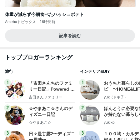
体重が減らず今朝食べたハッシュポテト
Amebaトピックス
16時間前
記事を読む
トップブロガーランキング
旅行
インテリア&DIY
1
1
「吉田さんちのファミ
おうちと暮らしの
リー日記」Powered b
ピ 〜HOME&LI
y Ameba 吉田さんファ
吉田さんファミリー
yuki (ドキ子）
ミリーオフィシャルブ
ログ
2
2
☆やまあこ☆さんのデ
ほんとうに必要な
ィズニー日記
か持たない暮らし
ep Life Simple
☆やまあこ☆
yukiko
ンテリアのきろく
3
3
日々是甘露2〜ディズニ
１００均・カルデ
ー風味〜
好き！食いしん坊