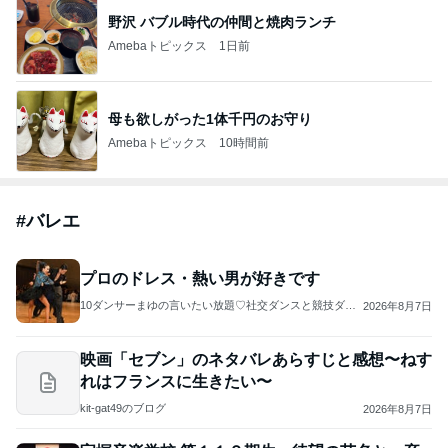
野沢 バブル時代の仲間と焼肉ランチ
Amebaトピックス
1日前
母も欲しがった1体千円のお守り
Amebaトピックス
10時間前
#
バレエ
プロのドレス・熱い男が好きです
10ダンサーまゆの言いたい放題♡社交ダンスと競技ダン
2026年8月7日
ス
映画「セブン」のネタバレあらすじと感想〜ねす
れはフランスに生きたい〜
kit-gat49のブログ
2026年8月7日