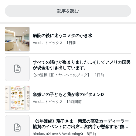
記事を読む
病院の後に迷うコメダのかき氷
Amebaトピックス
1日前
すべての賭けが集まりました…そしてアメリカ国民
が現金を引き出しています。
心の道標【旧：ヤ～ベェのブログ】
1日前
魚嫌いの子どもと我が家のビタミンD
Amebaトピックス
15時間前
《3年連続》瑶子さま 懇意の高級カーディーラー
協賛のイベントにご出席…宮内庁が懸念する“熱心
すぎ
hirokoの✿Love＆Awakening✿
8日前