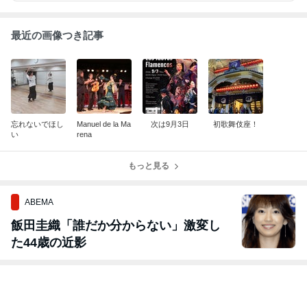
最近の画像つき記事
忘れないでほし
Manuel de la Ma
次は9月3日
初歌舞伎座！
い
rena
もっと見る
ABEMA
飯田圭織「誰だか分からない」激変し
た44歳の近影