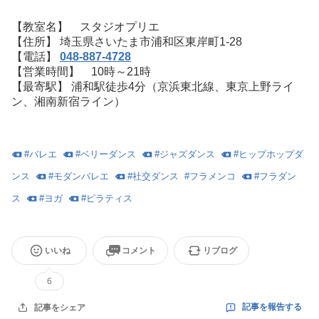
【教室名】 スタジオプリエ
【住所】 埼玉県さいたま市浦和区東岸町1-28
【電話】
048-887-4728
【営業時間】 10時～21時
【最寄駅】 浦和駅徒歩4分（京浜東北線、東京上野ライ
ン、湘南新宿ライン）
#
バレエ
#
ベリーダンス
#
ジャズダンス
#
ヒップホップダ
ンス
#
モダンバレエ
#
社交ダンス
#
フラメンコ
#
フラダン
ス
#
ヨガ
#
ピラティス
いいね
コメント
リブログ
6
記事を報告する
記事をシェア