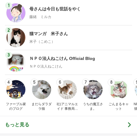
1
母さんは今日も世話をやく
藤緒 ミルカ
2
猫マンガ 米子さん
米子（こめこ）
3
ＮＰＯ法人ねこけん Official Blog
ＮＰＯ法人ねこけん
4
5
6
7
8
ファーブル家
まだらダラダ
社)アニマルエ
うちの魔王さ
ごんまるキャ
N
のブログ
ラ猫
イド 事務局＆
ま。
ット
みんなの日記
もっと見る