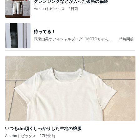
クレンジングなどが入った破格の福袋
Amebaトピックス
2日前
待ってる！
武東由美オフィシャルブログ「MOTOちゃんと
15時間前
のはっぴぃな毎日」Powered by Ameba
いつもdm頂くしっかりした生地の娘服
Amebaトピックス
17時間前