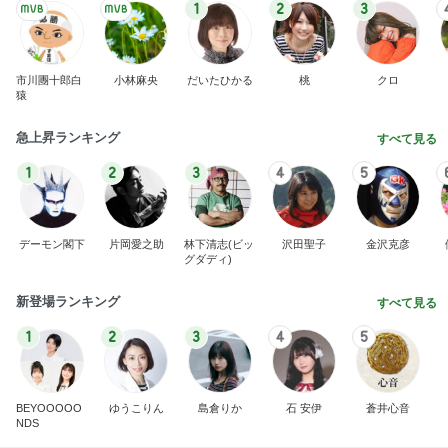
1
2
3
市川團十郎白
小林麻央
だいたひかる
桃
クロ
猿
急上昇ランキング
すべて見る
1
2
3
4
5
デーモン閣下
片岡愛之助
林下清志(ビッ
沢田聖子
金沢克彦
グダディ)
新登場ランキング
すべて見る
1
2
3
4
5
BEYOOOOO
ゆうこりん
島倉りか
石 安伊
蒼井心音
NDS