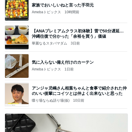
家族でおいしいねと言った手羽元
Amebaトピックス
10時間前
【ANAプレミアムクラス初体験】雷で50分遅延…
沖縄往復で分かった「余裕を買う」価値
華麗なるスタバマダム
3日前
気に入らない備え付けのカーテン
Amebaトピックス
1日前
アンジャ児嶋さん相葉ちゃんと食事で紹介された仲
のいい後輩にコイツとは仲よく出来ないと思った
喋り場ならぬ語り場(仮)
10日前