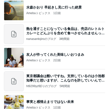
水森かおり 早起きし見に行った絶景
Amebaトピックス
1日前
熱を通すことになっている食品は、売店のレトルト
カレーとどんぶりを含めて食べさせられませんっ
て、男
nanasantojiroのブログ
3時間前
友人が作ってくれた美味しいおつまみ
Amebaトピックス
2日前
東京都議会は酷いですね。支持しているのは小池都
知事だと想いますが、こんなのを許していいんです
か？
ht9299yzf祈りのブログ
5時間前
事実と感情止まりではない未来
Amebaトピックス
1日前