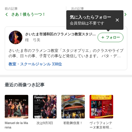
前の記事
次の記事
さあ！後もう一つ！
リアルsangre？？
気に入ったらフォロー
会員登録は不要です
さいたま市浦和区のフラメンコ教室スタジオプリエ 権 弓美のブログ
フォロー
権 弓美
さいたま市のフラメンコ教室「スタジオプリエ」のクラスやライブ
の事、日々の事、子育ての事など発信していきます。 バタ・デ・
コーラのレッスンに力を入れています♪
教室・スクールジャンル 338位
最近の画像つき記事
Manuel de la Ma
次は9月3日
初歌舞伎座！
ヴィラフォンテ
rena
ーヌ東京有明、
無事に終了しま