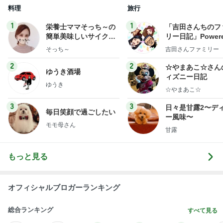
料理
旅行
1
1
栄養士ママそっち～の
「吉田さんちのフ
簡単美味しいサイクル
リー日記」Powere
献立
y Ameba 吉田さ
そっち～
吉田さんファミリー
ミリーオフィシャ
ログ
2
2
☆やまあこ☆さん
ゆうき酒場
ィズニー日記
ゆうき
☆やまあこ☆
3
3
日々是甘露2〜デ
毎日笑顔で過ごしたい
ー風味〜
モモ母さん
甘露
もっと見る
オフィシャルブロガーランキング
総合ランキング
すべて見る