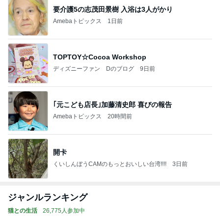
要介護5の志茂田景樹 入浴は3人がかり
Amebaトピックス
1日前
TOPTOY☆Cocoa Workshop
ディズニーファン Dのブログ
9日前
｢元こども店長｣加藤清史郎 喜びの報告
Amebaトピックス
20時間前
開卡
くいしんぼうCAMのもっとおいしい台湾!!!!
3日前
ジャンルランキング
猫との生活
26,775人参加中