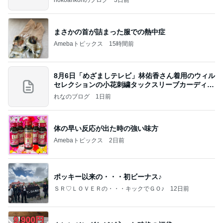
nokoarikonのブログ
3日前
まさかの首が詰まった服での熱中症
Amebaトピックス
15時間前
8月6日「めざましテレビ」林佑香さん着用のウィル
セレクションの小花刺繍タックスリーブカーディガ
ン
れなのブログ
1日前
体の早い反応が出た時の強い味方
Amebaトピックス
2日前
ポッキー以来の・・・初ビーナス♪
ＳＲ♡ＬＯＶＥＲの・・・キックでＧＯ♪
12日前