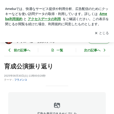
育成公演振り返り | さいたま市浦和区のフラメンコ教室スタジ
オプリエ 権 弓美のブログ
アプリをダウンロードして
ブログの更新通知
を受け取りまし
開く
ょう。
さいたま市浦和区のフラメンコ教室スタジオ
フォロー
プリエ 権 弓美のブログ
前の記事へ
一覧
次の記事へ
育成公演振り返り
2025年08月30日(土) 11時00分28秒
テーマ：
フラメンコ
広告を表示できませんでした