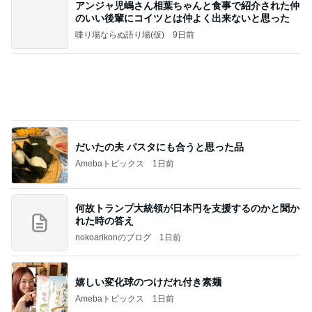
アンジャ児嶋さん相葉ちゃんと食事で紹介された仲
のいい後輩にコイツとは仲よく出来ないと思った
喋り場ならぬ語り場(仮)
9日前
だいたの夫 パスタにも合うと思った品
Amebaトピックス
1日前
何故トランプ大統領が日本円を支援するのかと聞か
れた時の答え
nokoarikonのブログ
1日前
嬉しい変化球のつけだれ付き素麺
Amebaトピックス
1日前