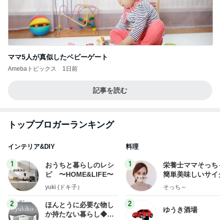
ママ5人が真似したベビーゲート
Amebaトピックス
1日前
記事を読む
トップブロガーランキング
インテリア&DIY
料理
1
1
おうちと暮らしのレシ
栄養士ママそっち
ピ 〜HOME&LIFE〜
簡単美味しいサイ
献立
yuki (ドキ子）
そっち～
2
2
ほんとうに必要な物し
ゆうき酒場
か持たない暮らし◆Ke