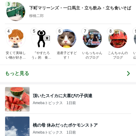
3
下町マリーンズ・一口馬主・立ち飲み・立ち食いそば
柳橋二郎
4
5
6
7
8
安くて美味し
『やすたろ
道産子どすど
いもっちゃん
こんちゃんの
い物が好き☆
う』的 食の
す！
のブログ
ブログ
彡
備忘録
もっと見る
頂いたスイカに大喜びの子供達
Amebaトピックス
1日前
桃の母 休みだったポケモンストア
Amebaトピックス
1日前