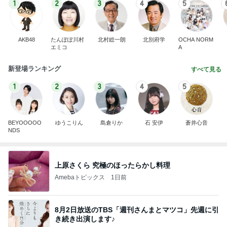
1
2
3
4
5
AKB48
たんぽぽ川村
北村総一朗
北別府学
OCHA NORM
エミコ
A
新登場ランキング
すべて見る
1
2
3
4
5
BEYOOOOO
ゆうこりん
島倉りか
石 安伊
蒼井心音
NDS
上原さくら 究極のほったらかし料理
Amebaトピックス
1日前
8月2日放送のTBS「週刊さんまとマツコ」先週に引
き続き出演します♪