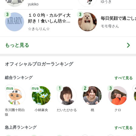
ゆうき
ep Life Simple◆〜イ
yukiko
ンテリアのきろく〜
3
3
１００均・カルディ大
毎日笑顔で過ごし
好き！食いしん坊☆き
モモ母さん
らりん☆のブログ
☆きらりん☆
もっと見る
オフィシャルブロガーランキング
総合ランキング
すべて見る
1
2
3
市川團十郎白
小林麻央
だいたひかる
桃
クロ
猿
急上昇ランキング
すべて見る