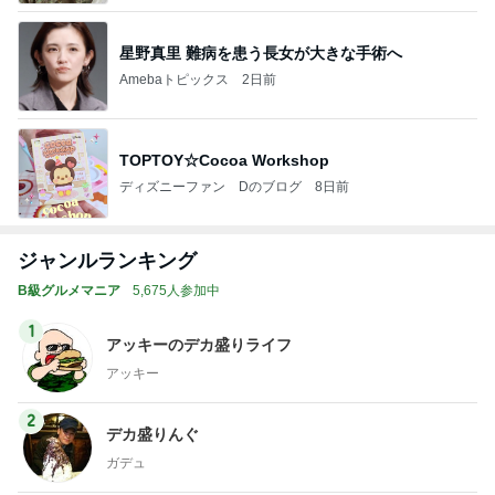
星野真里 難病を患う長女が大きな手術へ
Amebaトピックス
2日前
TOPTOY☆Cocoa Workshop
ディズニーファン Dのブログ
8日前
ジャンルランキング
B級グルメマニア
5,675人参加中
1
アッキーのデカ盛りライフ
アッキー
2
デカ盛りんぐ
ガデュ