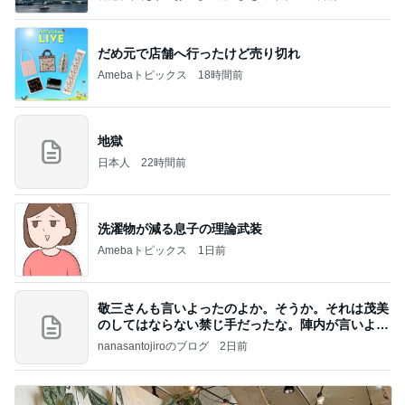
だめ元で店舗へ行ったけど売り切れ
Amebaトピックス
18時間前
地獄
日本人
22時間前
洗濯物が減る息子の理論武装
Amebaトピックス
1日前
敬三さんも言いよったのよか。そうか。それは茂美
のしてはならない禁じ手だったな。陣内が言いよる
のよ
nanasantojiroのブログ
2日前