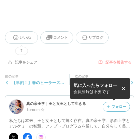
いいね
コメント
リブログ
7
記事を報告する
記事をシェア
前の記事
次の記事
【早割！】春のヒーラーズア
雑貨もみてね♡
気に入ったらフォロー
カデミーであなたもヒーラー
になりませんか？
会員登録は不要です
真の帝王学｜王と女王として生きる
フォロー
Tomomi☆
私たちは本来、王と女王として輝く存在。真の帝王学、形而上学と
アルケミーの智慧、アデプトプログラムを通して、自分らしく美を
表現し、人生の主人公として豊かに生きる叡智をお伝えしていま
す。一人ひとりの輝きから世界平和へ。 MMS公認ガイド岡本智美