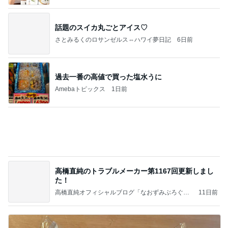
話題のスイカ丸ごとアイス♡
さとみるくのロサンゼルス⇔ハワイ夢日記
6日前
過去一番の高値で買った塩水うに
Amebaトピックス
1日前
高橋直純のトラブルメーカー第1167回更新しまし
た！
高橋直純オフィシャルブログ「なおずみぶろぐ」
11日前
Powered by Ameba