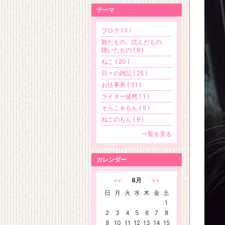
テーマ
ブログ ( 1 )
観たもの、読んだもの、
聴いたもの ( 9 )
ねこ ( 20 )
日々の雑記 ( 25 )
お仕事系 ( 31 )
ライター徒然 ( 1 )
そらこ＆もん ( 5 )
ねこのもん ( 9 )
一覧を見る
カレンダー
<<
8月
>>
日
月
火
水
木
金
土
1
2
3
4
5
6
7
8
9
10
11
12
13
14
15