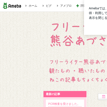
ホーム
ピグ
アメブロ
浮気した夫の億する
もんちゃんのことです | フリーライター 熊谷あづさの雑記帳
最新の記事
PCR検査を受けました。