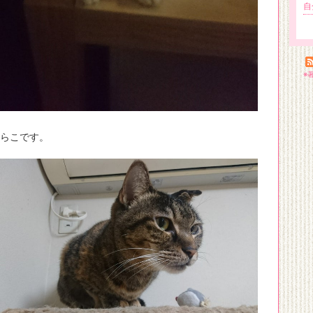
自
※
そらこです。