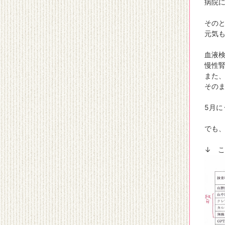
病院に
その
元気
血液
慢性
また
その
5月に
でも、
↓ 