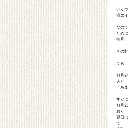
いく
猫エ
なの
ため
毎月
その
でも
11月
夫と
「あ
すぐ
11月
おり
翌日
で