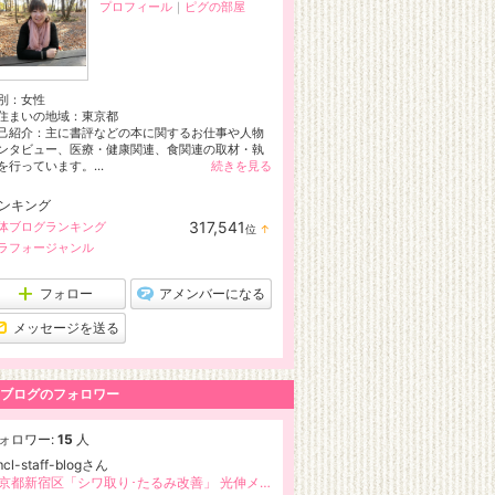
プロフィール
｜
ピグの部屋
別：
女性
住まいの地域：
東京都
己紹介：主に書評などの本に関するお仕事や人物
ンタビュー、医療・健康関連、食関連の取材・執
を行っています。...
続きを見る
ンキング
317,541
体ブログランキング
位
↑
ラ
ラフォージャンル
ン
キ
ン
フォロー
アメンバーになる
グ
上
メッセージを送る
昇
ブログのフォロワー
ォロワー:
15
人
cl-staff-blogさん
東京都新宿区「シワ取り･たるみ改善」 光伸メディカルクリニック STAFF BLOG