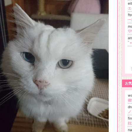
e
エ
ft
一
m
♡
a
ﾟ
お気
wo
後
d
ノ
f
妊
na