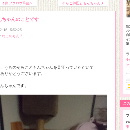
白フクロウ降臨？
そらこ師匠ともんちゃん
フリーライター 熊谷あづさの雑記帳
フリーライター熊谷あづさの日々の雑記や仕事風景、
んちゃんのことです
観たもの・聴いたもの・読んだものなどを綴っています。
ねこの記事もちょくちょく登場する予定です。
性
2-16 15:52:25
お
自
：
ねこのもん
イ
筆
ラ
全
ア
も、うちのそらこともんちゃんを見守っていただいて
もありがとうございます。
もんちゃんです。
この
フ
km