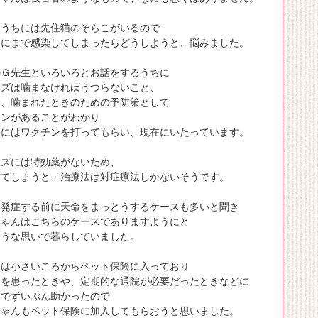
、うちには先住猫のそらこがいるので
こにまで感染してしまったらどうしようと、悩みました。
のＧ先生といろいろとお話をするうちに
イズは噛まなければうつらないこと、
一、噛まれたときのための予防策として
チンがあることがわかり
こにはワクチンを打ってもらい、現在にいたっています。
イズには特効薬がないため、
してしまうと、治療法は対症療法しかないそうです。
、発症する前に天命をまっとうするケースも多いと聞き
ちゃんはこちらのケースでありますようにと
ような思いで暮らしていました。
こは小さいころからペット保険に入っており
んを患ったときや、定期的な通院が必要だったときなどに
いでずいぶん助かったので
ちゃんもペット保険に加入してもらおうと思いました。