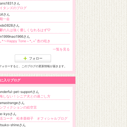
itans1831さん
イタンズのブログ
rollさん
期一会
ods0828さん
鬱の人は強く優しくなれるはず♡
nn1999nao1966さん
+｡*～Happy Tone～*｡+ﾟ杏の呟き
一覧を見る
フォロー
フォローすると、このブログの更新情報が届きます。
に入りブログ
nderful-pet-supportさん
悔しない！シニア犬との過ごし方
ramastrangeさん
ンフィクションの絵空言
ine-kyoさん
活コーチ 松本亜樹子 オフィシャルブログ
tsuko-shineさん