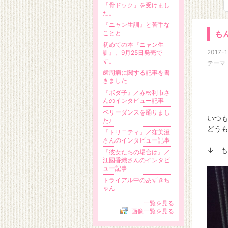
「骨ドック」を受けまし
た。
『ニャン生訓』と苦手な
ことと
も
初めての本『ニャン生
2017-1
訓』、9月25日発売で
す。
テーマ
歯周病に関する記事を書
きました
『ボダ子』／赤松利市さ
んのインタビュー記事
ベリーダンスを踊りまし
いつ
た♪
どう
『トリニティ』／窪美澄
さんのインタビュー記事
↓ 
『彼女たちの場合は』／
江國香織さんのインタビ
ュー記事
トライアル中のあずきち
ゃん
一覧を見る
画像一覧を見る