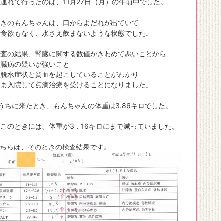
連れて行ったのは、11月27日（月）の午前中でした。
ときのもんちゃんは、口からよだれが出ていて
も食欲もなく、水さえ飲まないような状態でした。
検査の結果、腎臓に関する数値がきわめて悪いことから
腎臓病の疑いが強いこと
、脱水症状と貧血を起こしていることがわかり
まま入院して点滴治療を受けることになりました。
うちに来たとき、もんちゃんの体重は3.86キロでした。
このときには、体重が3．16キロにまで減っていました。
こちらは、そのときの検査結果です。