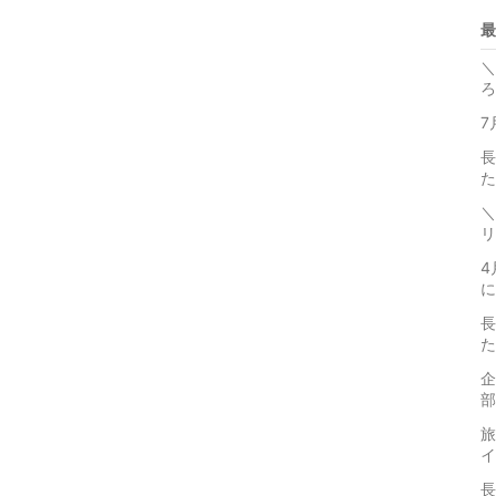
最
＼
ろ
7
長
た
＼
リ
4
に
長
た
企
部
旅
イ
長