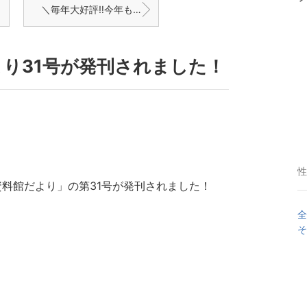
＼毎年大好評‼️今年も開催決定／「スタンプラリー〜いなかの散歩道〜」
り31号が発刊されました！
性
資料館だより」の第31号が発刊されました！
全
そ