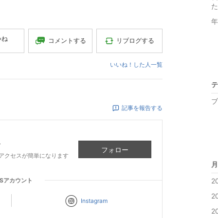
た
年
いね
コメントする
リブログする
いいね！した人一覧
テ
ブ
記事を報告する
ー
フォロー
アクセスが簡単になります
月
NSアカウント
2
2
Instagram
2