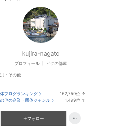
kujira-nagato
プロフィール
ピグの部屋
別：
その他
体ブログランキング
162,750
位
↑
ラ
の他の企業・団体ジャンル
1,499
位
↑
ン
ラ
キ
ン
ン
キ
フォロー
グ
ン
上
グ