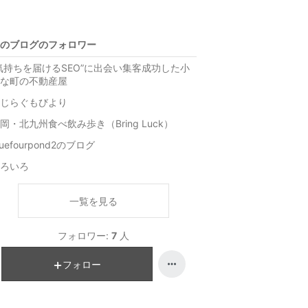
のブログのフォロワー
気持ちを届けるSEO”に出会い集客成功した小
な町の不動産屋
じらぐもびより
岡・北九州食べ飲み歩き（Bring Luck）
luefourpond2のブログ
ろいろ
一覧を見る
フォロワー:
7
人
フォロー