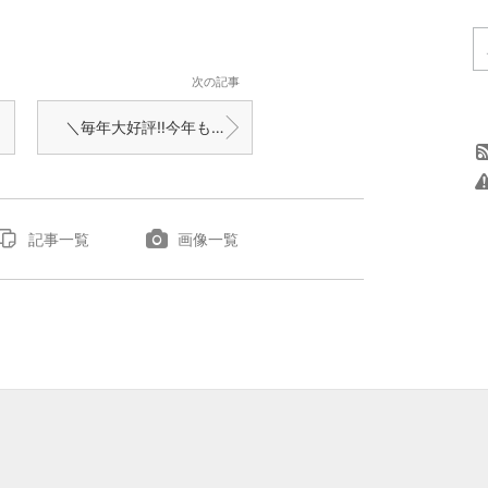
次の記事
＼毎年大好評‼️今年も開催決定／「スタンプラリー〜いなかの散歩道〜」
記事一覧
画像一覧