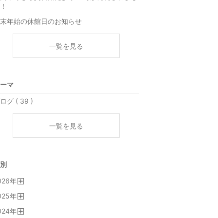
！
末年始の休館日のお知らせ
一覧を見る
ーマ
ログ ( 39 )
一覧を見る
別
026
年
開
025
年
く
開
024
年
く