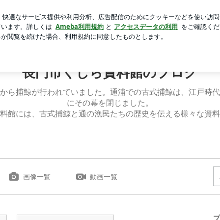
きこもり息子
芸能人ブログ
人気ブログ
新規登録
ロ
くじら資料館のブログ
長門市くじら資料館のブログ
から捕鯨が行われていました。通浦での古式捕鯨は、江戸時代
にその幕を閉じました。
料館には、古式捕鯨と通の漁民たちの歴史を伝える様々な資料
画像一覧
動画一覧
プ