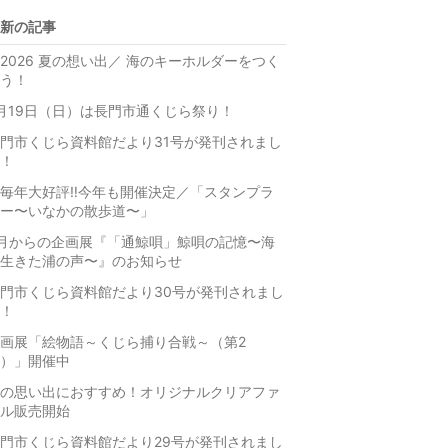
昇
上
新の記事
昇
2026 夏の想い出／ 海のキーホルダーをつく
う！
月19日（日）は長門市通くじら祭り！
門市くじら資料館だより31号が発刊されまし
！
毎年大好評‼️今年も開催決定／「スタンプラ
ー〜いなかの散歩道〜」
月からの企画展『「通鯨唄」鯨唄の記憶〜海
生きた浦の声〜』のお知らせ
門市くじら資料館だより30号が発刊されまし
！
画展「絵物語～くじら捕り合戦～（第2
）」開催中
の思い出におすすめ！オリジナルクリアファ
ル販売開始
門市くじら資料館だより29号が発刊されまし