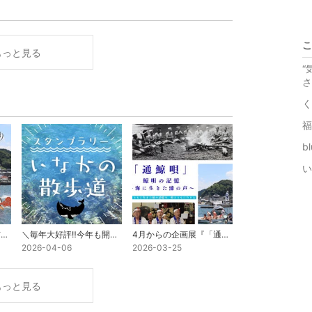
こ
もっと見る
“
さ
く
福
b
い
7月19日（日）は長門市通くじら祭り！
＼毎年大好評‼️今年も開催決定／「スタンプラリー〜いなかの散歩道〜」
4月からの企画展『「通鯨唄」鯨唄の記憶〜海に生きた浦の声〜』のお知らせ
2026-04-06
2026-03-25
もっと見る