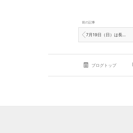
前の記事
7月19日（日）は長門市通くじら祭り！
ブログトップ