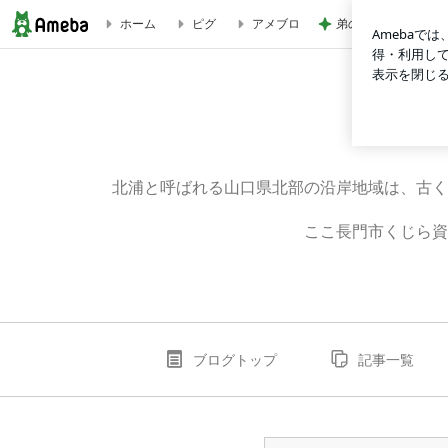
弟の送迎で動いた引
ホーム
ピグ
アメブロ
長門市くじら資料館だより31号が発刊されました！ | 長門市
北浦と呼ばれる山口県北部の沿岸地域は、古く
ここ長門市くじら資
ブログトップ
記事一覧