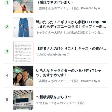
（感想でネタバレあり）
1
「吉田さんちのファミリー日記」Powered by Ame
ba 吉田さんファミリーオフィシャルブログ
戦いだった！イギリスから参戦LITTC✖️LINK
しまむらディズニーコラボ！ダッフィー新商
2
品の話
キャラクター大好き！コロ助の2回目ロンドン生活
にっき★
【読者さんのひとりごと】キャストの質が…
3
マカロンのclub disney♡
いろんなキャラクターのいるバディTシャ
ツ、おすすめです！
4
「吉田さんちのファミリー日記」Powered by Ame
ba 吉田さんファミリーオフィシャルブログ
〜新横浜駅をぶらり〜
5
☆やまあこ☆さんのディズニー日記