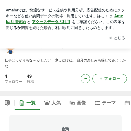
今日はもう いいかな～
アプリをダウンロードして
ブログの更新通知
を受け取りまし
開く
ょう。
今日はもう いいかな～
仕事ばっかりもな～ 少しだけ、少しだけね。 自分の楽しみも探してみようか
な…
4
49
フォロー
フォロワー
投稿
一覧
人気
画像
テーマ