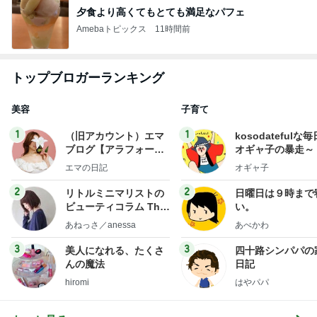
夕食より高くてもとても満足なパフェ
Amebaトピックス
11時間前
トップブロガーランキング
美容
子育て
1
1
（旧アカウント）エマ
kosodatefulな毎
ブログ【アラフォー会
オギャ子の暴走～
社売却セカンドライ
エマの日記
オギャ子
フ】
2
2
リトルミニマリストの
日曜日は９時まで
ビューティコラム The
い。
little minimalist's bea
あねっさ／anessa
あべかわ
uty colum
3
3
美人になれる、たくさ
四十路シンパパの
んの魔法
日記
hiromi
はやパパ