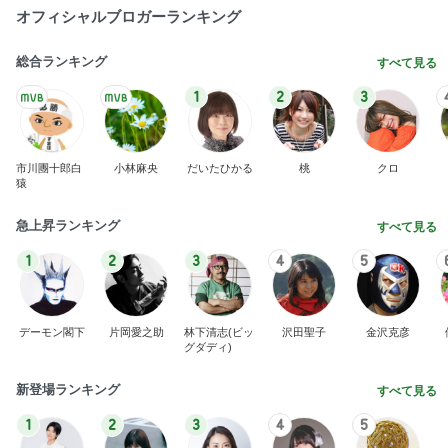
オフィシャルブロガーランキング
総合ランキング
すべて見る
1
2
3
市川團十郎白
小林麻央
だいたひかる
桃
クロ
猿
急上昇ランキング
すべて見る
1
2
3
4
5
デーモン閣下
片岡愛之助
林下清志(ビッ
沢田聖子
金沢克彦
グダディ)
新登場ランキング
すべて見る
1
2
3
4
5