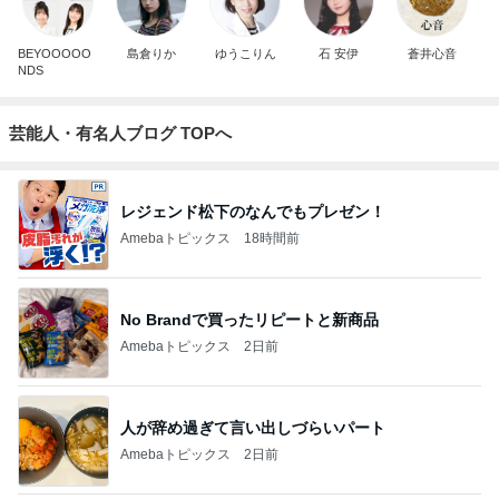
BEYOOOOO
島倉りか
ゆうこりん
石 安伊
蒼井心音
NDS
芸能人・有名人ブログ TOPへ
レジェンド松下のなんでもプレゼン！
Amebaトピックス
18時間前
No Brandで買ったリピートと新商品
Amebaトピックス
2日前
人が辞め過ぎて言い出しづらいパート
Amebaトピックス
2日前