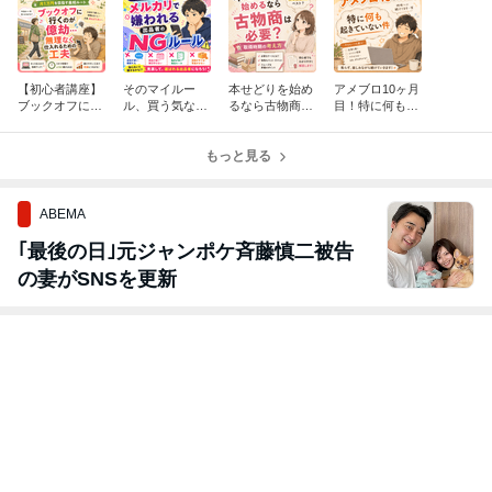
【初心者講座】
そのマイルー
本せどりを始め
アメブロ10ヶ月
ブックオフに行
ル、買う気なく
るなら古物商は
目！特に何も起
くのが億劫…無
すかも？メルカ
必要？取得時期
きていない件
理なく仕入れに
リで嫌われる出
の考え方
行くための工夫
品者のNGルー
もっと見る
ル
ABEMA
｢最後の日｣元ジャンポケ斉藤慎二被告
の妻がSNSを更新