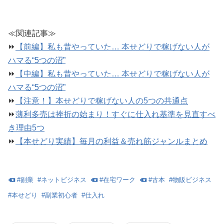
≪関連記事≫
⏩
【前編】私も昔やっていた… 本せどりで稼げない人が
ハマる“5つの沼”
⏩
【中編】私も昔やっていた… 本せどりで稼げない人が
ハマる“5つの沼”
⏩
【注意！】本せどりで稼げない人の5つの共通点
⏩
薄利多売は挫折の始まり！すぐに仕入れ基準を見直すべ
き理由5つ
⏩
【本せどり実績】毎月の利益＆売れ筋ジャンルまとめ
#
副業
#
ネットビジネス
#
在宅ワーク
#
古本
#
物販ビジネス
#
本せどり
#
副業初心者
#
仕入れ