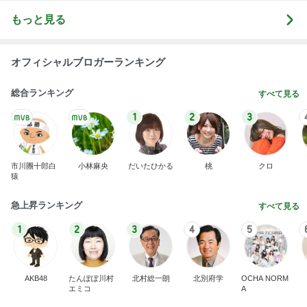
もっと見る
オフィシャルブロガーランキング
総合ランキング
すべて見る
1
2
3
市川團十郎白
小林麻央
だいたひかる
桃
クロ
猿
急上昇ランキング
すべて見る
1
2
3
4
5
AKB48
たんぽぽ川村
北村総一朗
北別府学
OCHA NORM
エミコ
A