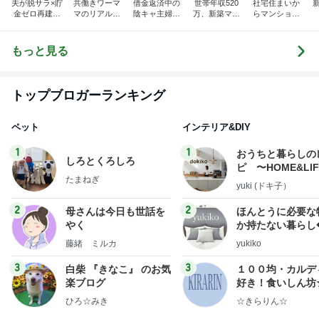
夫が脱サラ×貯
共働きワーマ
借金返済中の
世帯年収520
社宅住まいか
金ゼロ再建｜
マのリアル日
陰キャ主婦サ
万、新築マン
らマンション
はなの節約日
記♪お得と節約
クラの日記
ションとブラ
購入。カフェ
記
ライフ☆
ンド品が買い
好き会社員の
たいので節約
日々
もっと見る
生活してます!
トップブロガーランキング
ペット
インテリア&DIY
1
1
おうちと暮らしの
しろとくろしろ
ピ 〜HOME&LI
たまねぎ
yuki (ドキ子）
2
2
母さんは今日も世話を
ほんとうに必要な
やく
か持たない暮らし
ep Life Simple
藤緒 ミルカ
yukiko
ンテリアのきろく
3
3
白柴 『きなこ』 のお気
１００均・カルデ
楽ブログ
好き！食いしん坊
らりん☆のブログ
ひろ☆みき
☆きらりん☆