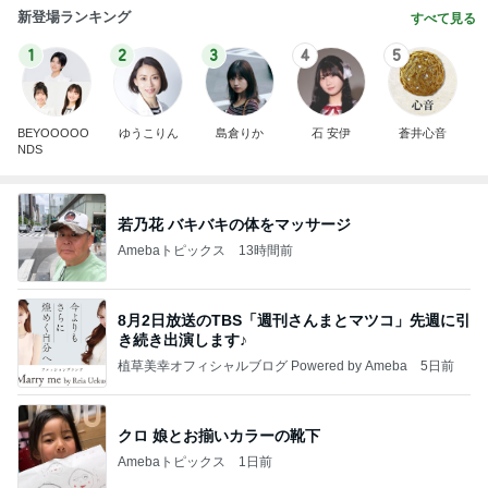
新登場ランキング
すべて見る
1
2
3
4
5
BEYOOOOO
ゆうこりん
島倉りか
石 安伊
蒼井心音
NDS
若乃花 バキバキの体をマッサージ
Amebaトピックス
13時間前
8月2日放送のTBS「週刊さんまとマツコ」先週に引
き続き出演します♪
植草美幸オフィシャルブログ Powered by Ameba
5日前
クロ 娘とお揃いカラーの靴下
Amebaトピックス
1日前