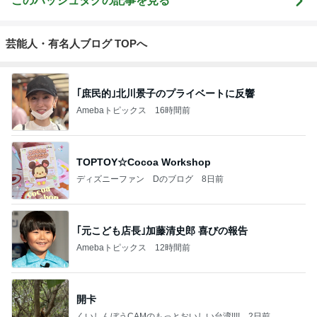
このハッシュタグの記事を見る
芸能人・有名人ブログ TOPへ
｢庶民的｣北川景子のプライベートに反響
Amebaトピックス
16時間前
TOPTOY☆Cocoa Workshop
ディズニーファン Dのブログ
8日前
｢元こども店長｣加藤清史郎 喜びの報告
Amebaトピックス
12時間前
開卡
くいしんぼうCAMのもっとおいしい台湾!!!!
2日前