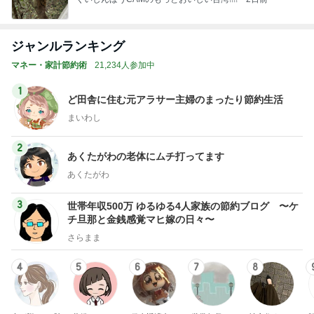
ジャンルランキング
マネー・家計節約術
21,234人参加中
1
ど田舎に住む元アラサー主婦のまったり節約生活
まいわし
2
あくたがわの老体にムチ打ってます
あくたがわ
3
世帯年収500万 ゆるゆる4人家族の節約ブログ 〜ケ
チ旦那と金銭感覚マヒ嫁の日々〜
さらまま
4
5
6
7
8