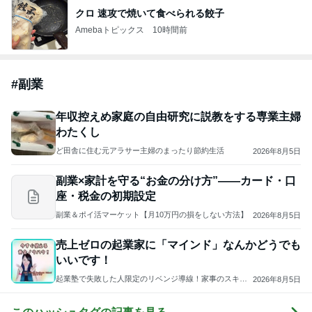
クロ 速攻で焼いて食べられる餃子
Amebaトピックス
10時間前
#
副業
年収控えめ家庭の自由研究に説教をする専業主婦
わたくし
ど田舎に住む元アラサー主婦のまったり節約生活
2026年8月5日
副業×家計を守る“お金の分け方”——カード・口
座・税金の初期設定
副業＆ポイ活マーケット【月10万円の損をしない方法】
2026年8月5日
売上ゼロの起業家に「マインド」なんかどうでも
いいです！
起業塾で失敗した人限定のリベンジ導線！家事のスキマ1
2026年8月5日
時間をビジネスに変える！香港在住・SNS爆速収益化コ
ンサルタント/神田さやか