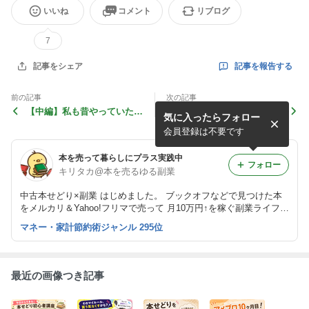
いいね
コメント
リブログ
7
記事を報告する
記事をシェア
前の記事
次の記事
【中編】私も昔やっていた…
「まぁ大丈夫でしょ」が一番
気に入ったらフォロー
本せどりで稼げない人がハマ
危ない！発送前検品の落とし
る“5つの沼”
穴
会員登録は不要です
本を売って暮らしにプラス実践中
フォロー
キリタカ@本を売るゆる副業
中古本せどり×副業 はじめました。 ブックオフなどで見つけた本
をメルカリ＆Yahoo!フリマで売って 月10万円↑を稼ぐ副業ライフを
ゆるっと発信中٩(ˊᗜˋ*)و
マネー・家計節約術ジャンル 295位
最近の画像つき記事