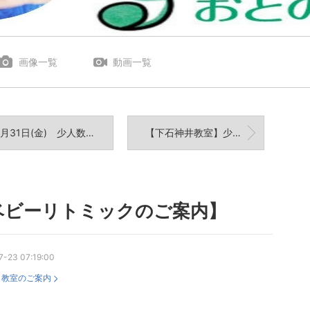
画像一覧
動画一覧
31日(金) 少人数のベビーリトミック ご参加親子さま募集中。
【下石神井教室】少人数の園児(4歳児)リトミックの無料体験会
ベビーリトミックのご案内】
7-23 07:19:00
：
教室のご案内