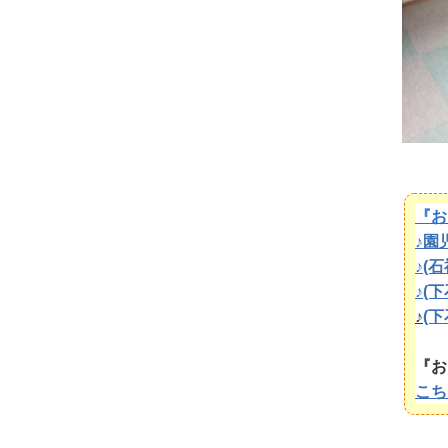
『お
♪園
♪(
♪(
♪
(
『お
こち