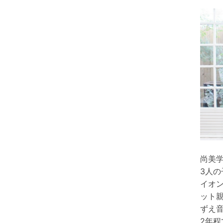
尚美
3人
イオ
ット
ずえ
2年程