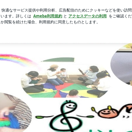
茹でた海老
芸能人ブログ
人気ブログ
新規登録
ログ
ク教室『おとのへや』・練馬区ファゴットリトミック
リトミック教室 おとのへや
おとのへやブログ