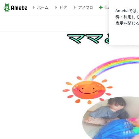
母が無言で検品した
ホーム
ピグ
アメブロ
【ベビーリトミックのご案内】 | 練馬区石神井公園リトミッ