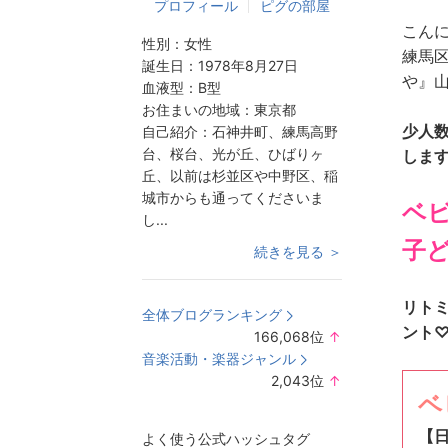
プロフィール
ピグの部屋
こん
性別：
女性
練馬
誕生日：
1978年8月27日
や』
血液型：
B型
お住まいの地域：
東京都
少人
自己紹介：
石神井町、練馬高野
台、桜台、光が丘、ひばりヶ
しま
丘、以前は杉並区や中野区、稲
城市からも通ってくださいま
ベ
し...
子
続きを見る ＞
リト
全体ブログランキング
ント
166,068
位
↑
ラ
音楽活動・楽器ジャンル
ン
2,043
位
↑
キ
ラ
ベ
ン
ン
【
よく使う公式ハッシュタグ
グ
キ