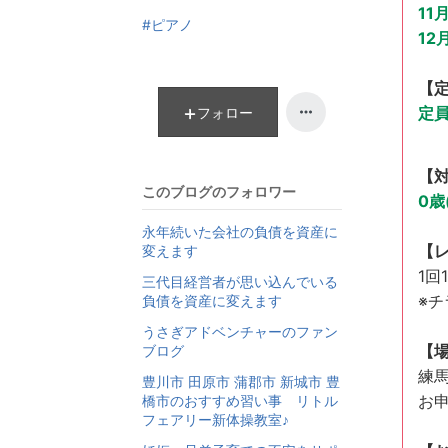
11
上
ン
#ピアノ
昇
グ
12
上
昇
【
定員
フォロー
【
このブログのフォロワー
0歳
永年続いた会社の負債を資産に
【
変えます
1回
三代目経営者が思い込んでいる
※チ
負債を資産に変えます
うさぎアドベンチャーのファン
【
ブログ
練馬
豊川市 田原市 蒲郡市 新城市 豊
お
橋市のおすすめ習い事 リトル
フェアリー新体操教室♪