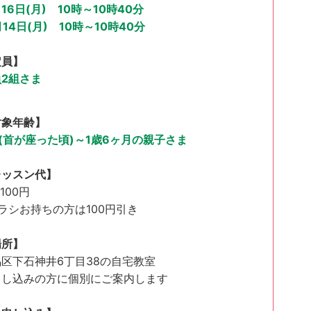
月16日(月)
10時～10時40分
月14日(月) 10時～10時40分
定員】
2組さま
対象年齢】
(首が座った頃)
～1歳6ヶ月の親子さま
レッスン代】
1100円
ラシお持ちの方は100円引き
場所】
区下石神井6丁目38の自宅教室
申し込みの方に個別にご案内します