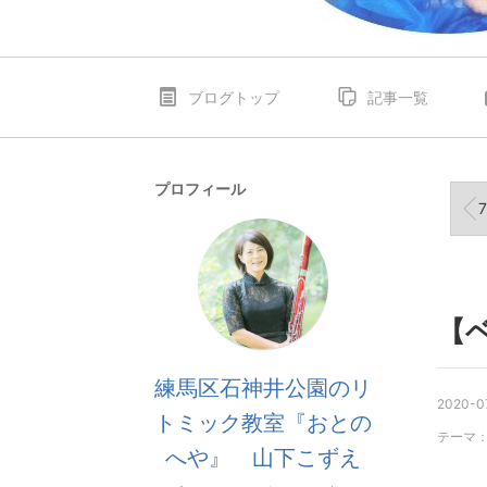
ブログトップ
記事一覧
プロフィール
7月
【
練馬区石神井公園のリ
2020-0
トミック教室『おとの
テーマ
へや』 山下こずえ