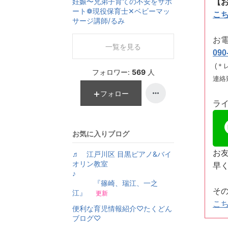
【
妊娠〜兄弟子育ての不安をサポ
ート❁現役保育士✕ベビーマッ
こ
サージ講師/るみ
お
一覧を見る
090
(＊
フォロワー:
569
人
連絡
フォロー
ラ
お気に入りブログ
お
♬ 江戸川区 目黒ピアノ&バイ
オリン教室
早
♪
『篠崎、瑞江、一之
そ
江』
更新
こ
便利な育児情報紹介♡たくどん
ブログ♡