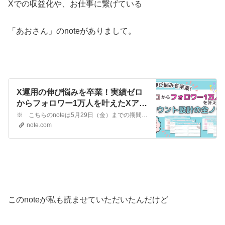
Xでの収益化や、お仕事に繋げている
「あおさん」のnoteがありまして。
X運用の伸び悩みを卒業！実績ゼロ
からフォロワー1万人を叶えたXアカ
ウント設計の全ノウハウ【書き込み
※ こちらのnoteは5月29日（金）までの期間限定公開です こんにちは。あお（@aosiraisi）と申します。 ブログで稼いで11年、Xの運用歴は8年になります。 さっそくですが、こんなお悩みはありませんか？ ・毎日ポストしているのにフォロワーが増えない ・コメント回りをがんばり過ぎて疲弊している ・何をポストすればいいか分からず、常にネタ切れ …
式ワーク付】｜あお
note.com
このnoteが私も読ませていただいたんだけど