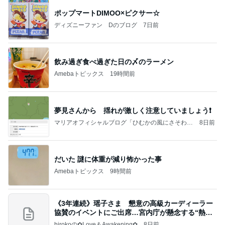
ポップマートDIMOO×ピクサー☆
ディズニーファン Dのブログ
7日前
飲み過ぎ食べ過ぎた日の〆のラーメン
Amebaトピックス
19時間前
夢見さんから 揺れが激しく注意していましょう❗️
マリアオフィシャルブログ「ひむかの風にさそわれ
8日前
て」Powered by Ameba
だいた 謎に体重が減り怖かった事
Amebaトピックス
9時間前
《3年連続》瑶子さま 懇意の高級カーディーラー
協賛のイベントにご出席…宮内庁が懸念する“熱心
すぎ
hirokoの✿Love＆Awakening✿
8日前