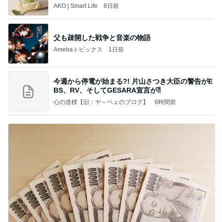
トレ
AKO | Smart Life
8日前
父も疎開した戦争と音楽の物語
Amebaトピックス
1日前
今週から停電が始まる?! 片山さつき大臣の警告がE
BS、RV、そしてGESARA宣言が⁈
心の道標【旧：ヤ～ベェのブログ】
6時間前