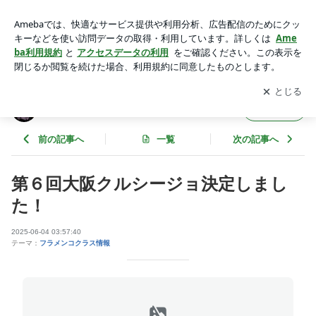
第６回大阪クルシージョ決定しました！ | 小谷野宏司の徒然ふ
らめんこ
アプリをダウンロードして
ブログの更新通知
を受け取りまし
開く
ょう。
小谷野宏司の徒然ふらめんこ
フォロー
前の記事へ
一覧
次の記事へ
第６回大阪クルシージョ決定しまし
た！
2025-06-04 03:57:40
テーマ：
フラメンコクラス情報