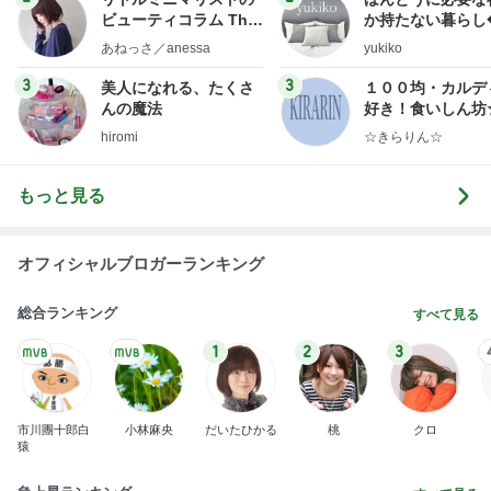
ビューティコラム The
か持たない暮らし
little minimalist's bea
ep Life Simple
あねっさ／anessa
yukiko
uty colum
ンテリアのきろく
3
3
美人になれる、たくさ
１００均・カルデ
んの魔法
好き！食いしん坊
らりん☆のブログ
hiromi
☆きらりん☆
もっと見る
オフィシャルブロガーランキング
総合ランキング
すべて見る
1
2
3
市川團十郎白
小林麻央
だいたひかる
桃
クロ
猿