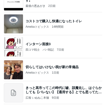
す｡
最後の悪あがき
2日前
コストコで購入し快適になったトイレ
Amebaトピックス
14時間前
インターン面接3
四コマ戦士 パパ戦記
7日前
切らしてはいけない我が家の常備品
Amebaトピックス
1日前
きっと高市ってこの時代に嘘、誤魔化し、はぐらか
しても【バレない】【通用する】とでも思ってたん
だろ
広報 いぬねこ本舗
9日前