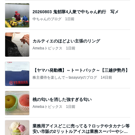
20260803 鬼郁隊4人衆で中ちゃん釣行 写メ
中ちゃんのブログ
1日前
カルティエのほどよい主張のリング
Amebaトピックス
1日前
【ヤマハ発動機】～トートバック～【三越伊勢丹】
株主優待を楽しんで～tasayuryのブログ
14日前
桃の匂いを消した強すぎる匂い
Amebaトピックス
1日前
業務用アイスどこに売ってる？ロッテやタカナシ等
安い市販の2リットルアイスは業務スーパーやシャ