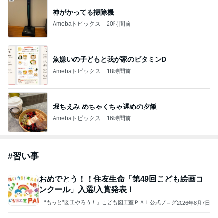
神がかってる掃除機
Amebaトピックス
20時間前
魚嫌いの子どもと我が家のビタミンD
Amebaトピックス
18時間前
堀ちえみ めちゃくちゃ遅めの夕飯
Amebaトピックス
16時間前
#
習い事
おめでとう！！住友生命「第49回こども絵画コ
ンクール」入選/入賞発表！
「“もっと”図工やろう！」こども図工室ＰＡＬ公式ブログ
2026年8月7日