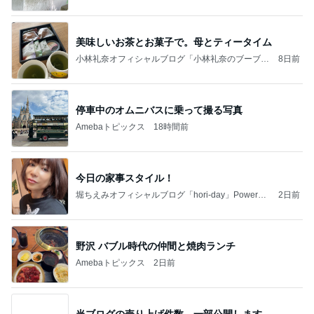
美味しいお茶とお菓子で。母とティータイム
小林礼奈オフィシャルブログ「小林礼奈のブーブー
8日前
ブログ」Powered by Ameba
停車中のオムニバスに乗って撮る写真
Amebaトピックス
18時間前
今日の家事スタイル！
堀ちえみオフィシャルブログ「hori-day」Powered
2日前
by Ameba
野沢 バブル時代の仲間と焼肉ランチ
Amebaトピックス
2日前
当ブログの売り上げ件数、一部公開します…