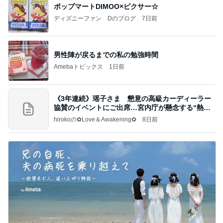
ポップマートDIMOO×ピクサー☆
ディズニーファン Dのブログ
7日前
男性陣が戻るまでの私の勉強時間
Amebaトピックス
1日前
《3年連続》瑶子さま 懇意の高級カーディーラー
協賛のイベントにご出席…宮内庁が懸念する“熱心
すぎ
hirokoの✿Love＆Awakening✿
8日前