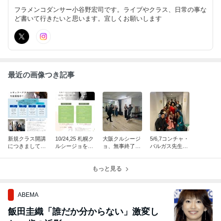
フラメンコダンサー小谷野宏司です。ライブやクラス、日常の事な
ど書いて行きたいと思います。宜しくお願いします
最近の画像つき記事
新規クラス開講
10/24,25 札幌ク
大阪クルシージ
5/6,7コンチャ・
につきましてメ
ルシージョを開
ョ、無事終了い
バルガス先生の
ンバー大募集で
催いたします！
たしました！
公演に出演させ
す！
ていただきまし
もっと見る
た！！
ABEMA
飯田圭織「誰だか分からない」激変し