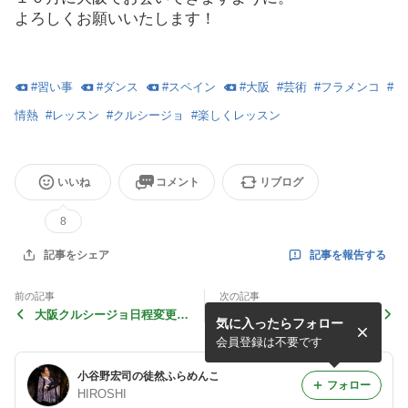
よろしくお願いいたします！
#
習い事
#
ダンス
#
スペイン
#
大阪
#
芸術
#
フラメンコ
#
情熱
#
レッスン
#
クルシージョ
#
楽しくレッスン
いいね
コメント
リブログ
8
記事を報告する
記事をシェア
前の記事
次の記事
大阪クルシージョ日程変更の
大阪出張クラス無事終了しま
気に入ったらフォロー
お知らせ
した！
会員登録は不要です
小谷野宏司の徒然ふらめんこ
フォロー
HIROSHI