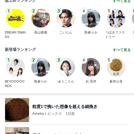
急上昇ランキング
すべて見る
1
2
3
4
5
EBiDAN 39&Ki
高山善廣
こいたん
島倉りか
つばきファク
DS
トリー
新登場ランキング
すべて見る
1
2
3
4
5
BEYOOOOO
島倉りか
ゆうこりん
石 安伊
蒼井心音
NDS
粒度1で挽いた想像を超える細挽き
Amebaトピックス
1日前