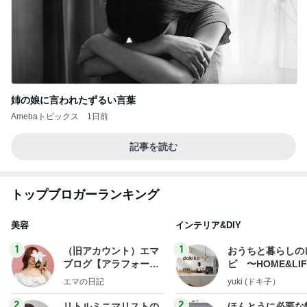
姉の娘に言われたずるい言葉
Amebaトピックス
1日前
記事を読む
トップブロガーランキング
美容
インテリア&DIY
1
1
（旧アカウント）エマ
おうちと暮らしの
ブログ【アラフォー会
ピ 〜HOME&LI
社売却セカンドライ
エマの日記
yuki (ドキ子）
フ】
2
2
リトルミニマリストの
ほんとうに必要な