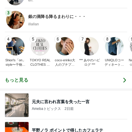
eri.
3
銀の滴降る降るまわりに・・・
illallan
4
5
6
7
8
Shiori's「on」
TOKYO REAL
coco-eririko大
*** あやのハピ
UNIQLOコー
N
style〜干物女
CLOTHES 大
人のプチプラ
ログ ***
ディネート日
の成長記〜
人世代のリア
mixコーデ
記
ルクローズ
もっと見る
元夫に言われ言葉を失った一言
Amebaトピックス
2日前
平野ノラ ポイントで得したカフェラテ