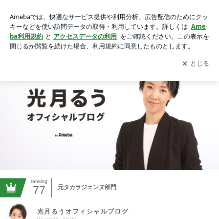
光月るうオフィシャルブログ Powered by Ameba
アプリをダウンロードして
ブログの更新通知
を受け取りまし
開く
ょう。
ranking
77
元タカラジェンヌ部門
光月るうオフィシャルブログ