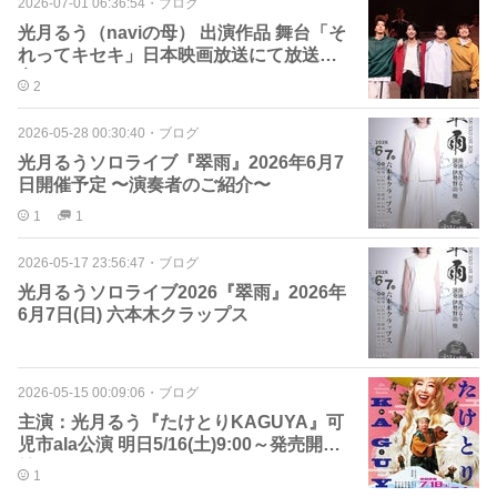
2026-07-01 06:36:54
・
ブログ
光月るう（naviの母） 出演作品 舞台「そ
れってキセキ」日本映画放送にて放送決
定！
2
2026-05-28 00:30:40
・
ブログ
光月るうソロライブ『翠雨』2026年6月7
日開催予定 〜演奏者のご紹介〜
1
1
2026-05-17 23:56:47
・
ブログ
光月るうソロライブ2026『翠雨』2026年
6月7日(日) 六本木クラップス
2026-05-15 00:09:06
・
ブログ
主演：光月るう『たけとりKAGUYA』可
児市ala公演 明日5/16(土)9:00～発売開
始！
1