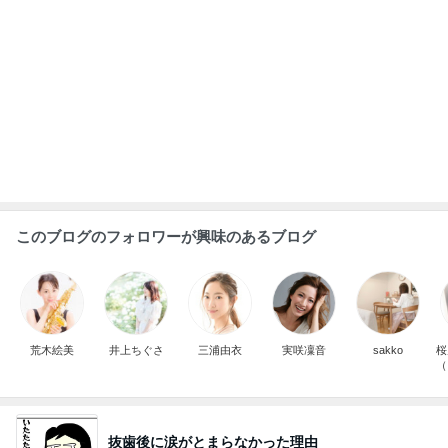
このブログのフォロワーが興味のあるブログ
荒木絵美
井上ちぐさ
三浦由衣
実咲凜音
sakko
桜
（
づ
抜歯後に涙がとまらなかった理由