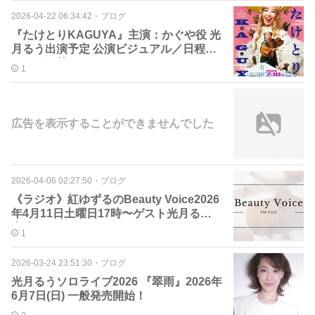
2026-04-22 06:34:42
・
ブログ
『たけとりKAGUYA』主演：かぐや役 光
月るう出演予定 公演ビジュアル／日程・
ツアー解禁！
1
広告を表示することができませんでした
2026-04-06 02:27:50
・
ブログ
《ラジオ》紅ゆずるのBeauty Voice2026
年4月11日土曜日17時〜ゲスト光月るう
出演
1
2026-03-24 23:51:30
・
ブログ
光月るうソロライブ2026 『翠雨』2026年
6月7日(日) 一般発売開始！