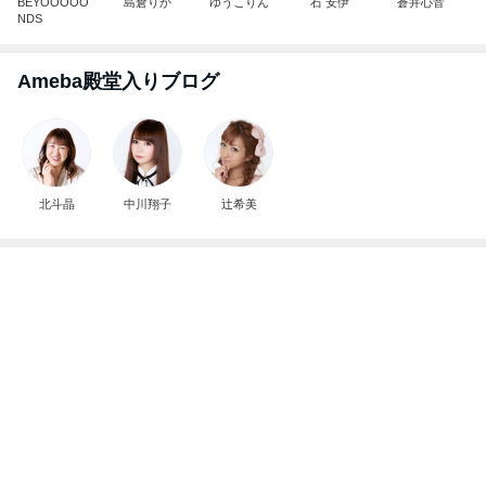
BEYOOOOO
島倉りか
ゆうこりん
石 安伊
蒼井心音
NDS
Ameba殿堂入りブログ
北斗晶
中川翔子
辻希美