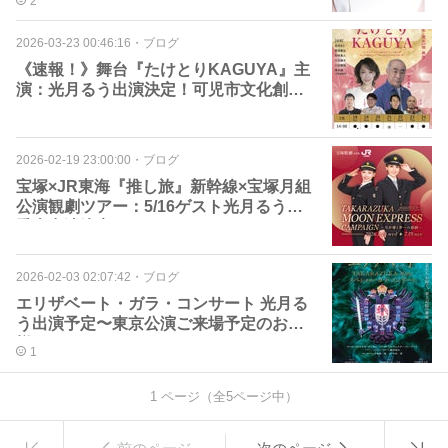
2
2026-03-23 00:46:16
・
ブログ
《速報！》舞台『たけとりKAGUYA』主
演：光月るう出演決定！可児市文化創造
センターala
2026-02-19 23:00:00
・
ブログ
宝塚×JR東海『推し旅』新幹線×宝塚月組
公演観劇ツアー：5/16ゲスト光月るう／
乗車出演決定！
2026-02-03 02:07:42
・
ブログ
エリザベート・ガラ・コンサート 光月る
う出演予定〜東京公演ご来場予定のお客
様へ〜
1
1
ページ（全
5
ページ中）