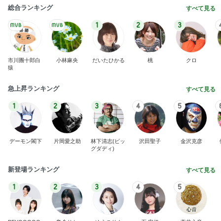
総合ランキング
すべて見る
1
2
3
市川團十郎白
小林麻央
だいたひかる
桃
クロ
猿
急上昇ランキング
すべて見る
1
2
3
4
5
デーモン閣下
片岡愛之助
林下清志(ビッ
沢田聖子
金沢克彦
グダディ)
新登場ランキング
すべて見る
1
2
3
4
5