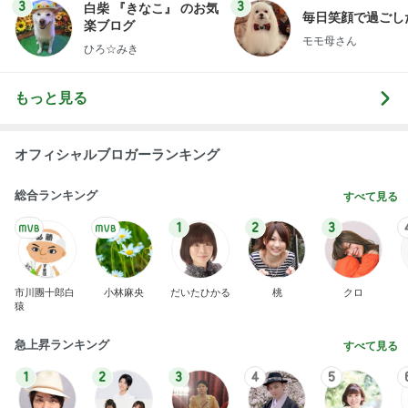
高3娘の勉強場所がなく痛い出費
Amebaトピックス
2日前
ありがとうございます
市川團十郎白猿オフィシャルB
4日前
普通の子のママになりたかった本音
Amebaトピックス
1日前
実家で晩ご飯
だいたひかるオフィシャルブログ Powered by
23時間前
Ameba
軽めの美味しいサンドウィッチ
Amebaトピックス
1日前