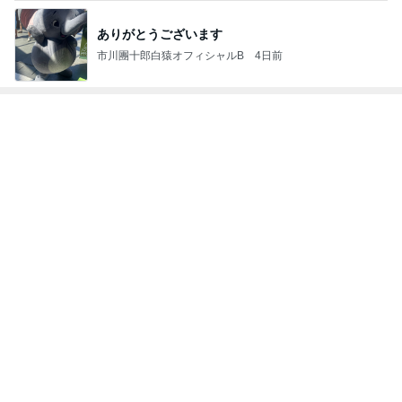
トップブロガーランキング
ペット
料理
1
1
栄養士ママそっち
しろとくろしろ
簡単美味しいサイ
たまねぎ
献立
そっち～
2
2
母さんは今日も世話を
ゆうき酒場
やく
ゆうき
藤緒 ミルカ
3
3
白柴 『きなこ』 のお気
毎日笑顔で過ごし
楽ブログ
モモ母さん
ひろ☆みき
もっと見る