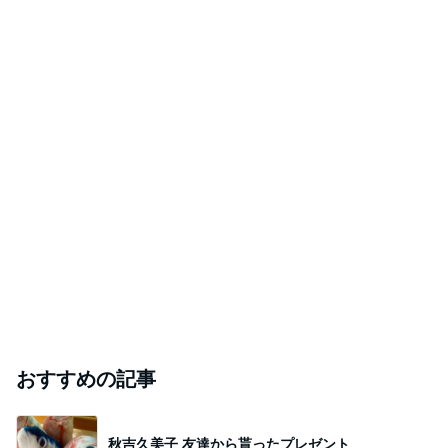
Amebaトピックス
23時間前
実家で晩ご飯
だいたひかるオフィシャルブログ Powered by
23時間前
Ameba
島袋寛子「幸せ者」芸能界からも祝福
Amebaトピックス
1日前
ありがとうございます
市川團十郎白猿オフィシャルB
4日前