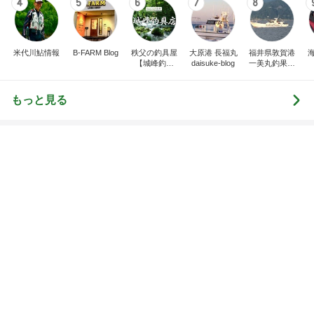
1
2
3
4
5
BEYOOOOO
島倉りか
ゆうこりん
MOMIママ
石 安伊
NDS