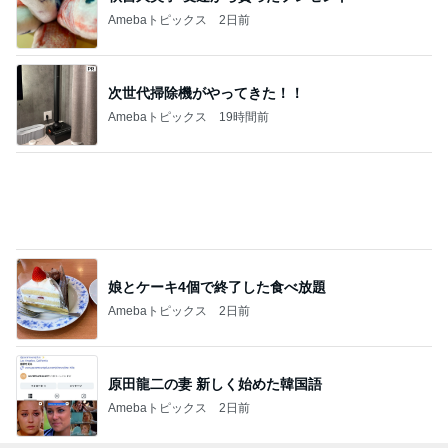
ジャンルランキング
釣り
21,499人参加中
1
BACKLASH STAFF BLOG
LURE&BOAT バックラッシュ
2
広島遊漁船スカイマリンブログ
広島遊漁船スカイマリンブログ
3
石井館長のバス魂
石井館長
4
5
6
7
8
米代川鮎情報
B-FARM Blog
秩父の釣具屋
大原港 長福丸
福井県敦賀港
【城峰釣具
daisuke-blog
一美丸釣果ブ
店】
ログ