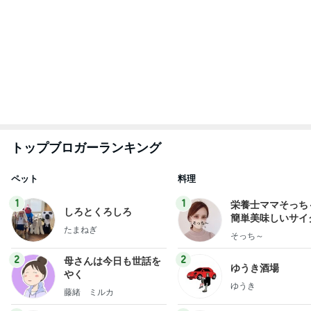
全然食べられずすごく減った体重
Amebaトピックス
2日前
悲しすぎて立ち直れない。
クロオフィシャルブログPowered by Ameba
2日前