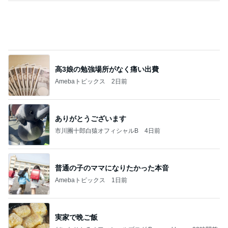
配偶者なし仕事なしで困惑された私
Amebaトピックス
2日前
病人アピールしてきたクソ義母
田舎のクソ義母vs都会育ちの嫁
2日前