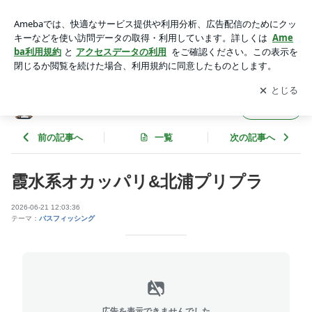
霞水系オカッパリ&北浦プリプラ | 河野正彦の「You Only Live
Once」
アプリをダウンロードして
ブログの更新通知
を受け取りまし
開く
ょう。
河野正彦の「You Only Live Once」
フォロー
前の記事へ
一覧
次の記事へ
霞水系オカッパリ&北浦プリプラ
2026-06-21 12:03:36
テーマ：
バスフィッシング
広告を表示できませんでした