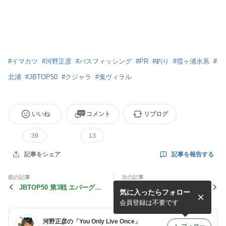
#
イマカツ
#
河野正彦
#
バスフィッシング
#
PR
#
釣り
#
霞ヶ浦水系
#
北浦
#
JBTOP50
#
クジャラ
#
鬼ヴィラル
いいね
コメント
リブログ
39
13
記事を報告する
記事をシェア
前の記事
次の記事
JBTOP50 第3戦 エバーグリ
チャプター北兵庫と感動した
気に入ったらフォロー
ーンCUP 詳細
アイテム
会員登録は不要です
河野正彦の「You Only Live Once」