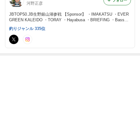
フォロー
河野正彦
JBTOP50.JB生野銀山湖参戦 【Sponsor】 ・IMAKATSU ・EVER
GREEN KALEIDO ・TORAY ・Hayabusa ・BRIEFING ・BassPro
Support ・BASSBOATJAPAN ・Route Fishing ・生野銀山湖レン
釣りジャンル 335位
タルボート湖畔
最近の画像つき記事
カレイドインス
最近の釣行まと
JBTOP50 第3戦
チャプター北兵
ピラーレ WYVE
め
エバーグリーン
庫と感動したア
RN
CUP 詳細
イテム
もっと見る
ABEMA