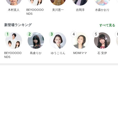
わあ喉は‥
藤田朋子オフィシャルブログ「笑顔の種と眠る犬」
2日前
Powered by Ameba