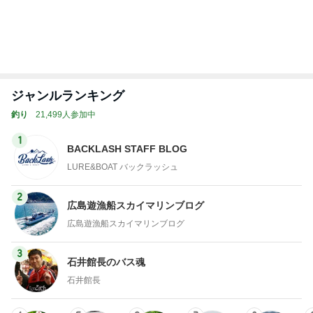
オフィシャルブロガーランキング
総合ランキング
すべて見る
1
2
3
市川團十郎白
小林麻央
だいたひかる
桃
クロ
猿
急上昇ランキング
すべて見る
1
2
3
4
5
木村直人
BEYOOOOO
美川憲一
吉岡淳
水森かおり
NDS
新登場ランキング
すべて見る