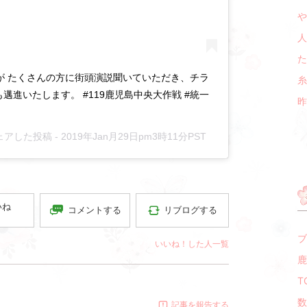
や
人
た
たが たくさんの方に街頭演説聞いていただき、チラ
糸
邁進いたします。 #119鹿児島中央大作戦 #統一
昨
がシェアした投稿 -
2019年Jan月29日pm3時11分PST
いね
コメントする
リブログする
ブ
いいね！した人一覧
鹿
T
数
記事を報告する