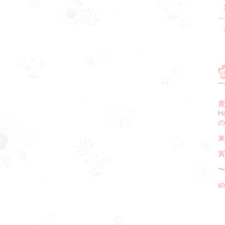
鹿
H
の
来
寅
〜
s