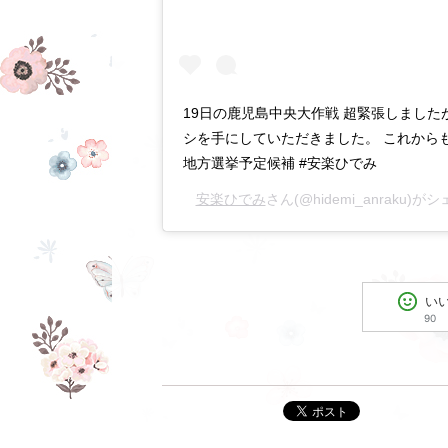
19日の鹿児島中央大作戦 超緊張しまし
シを手にしていただきました。 これからも
地方選挙予定候補 #安楽ひでみ
安楽ひでみ
さん(@hidemi_anraku)
い
90
ポスト