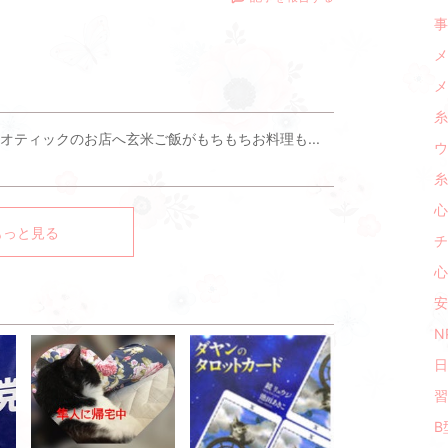
事
メ
メ
糸
オティックのお店へ玄米ご飯がもちもちお料理も...
ウ
糸
心
もっと見る
チ
心
安
N
日
習
B