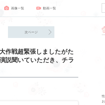
画像一覧
動画一覧
次ページ
央大作戦超緊張しましたがた
演説聞いていただき、チラ
性
お