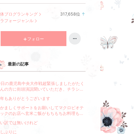
体ブログランキング
317,658
位
↑
ラ
ラフォージャンル
ン
キ
ン
フォロー
グ
上
昇
最新の記事
9日の鹿児島中央大作戦超緊張しましたがたく
んの方に街頭演説聞いていただき、チラシ...
年もありがとうございます
かましくサポートをお願いしてマクロビオテ
ックのお店へ玄米ご飯がもちもちお料理も...
い訳では無いけれど
しぶりに