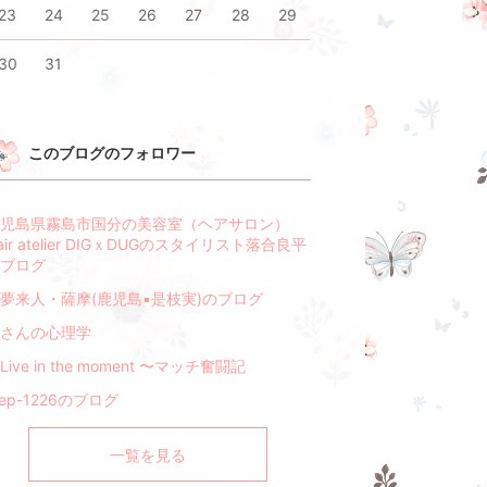
23
24
25
26
27
28
29
30
31
このブログのフォロワー
児島県霧島市国分の美容室（ヘアサロン）
air atelier DIGｘDUGのスタイリスト落合良平
ブログ
夢来人・薩摩(鹿児島▪是枝実)のブログ
さんの心理学
Live in the moment 〜マッチ奮闘記
tep-1226のブログ
一覧を見る