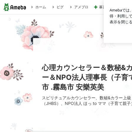
暴言吐き散らす義父
ホーム
ピグ
アメブロ
心理カウンセラー＆数秘&カラー上級トレーナー&TCトレーナ
心理カウンセラー＆数秘&カ
ー＆NPO法人理事長（子
市 .霧島市 安樂英美
スピリチュアルカウンセラー、数秘&カラー上級
（JHBS）、NPO法人 ほっ to ママ（子育て親