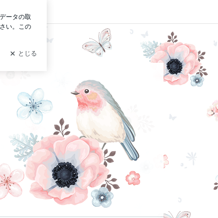
グイン
.霧島市 安樂英美