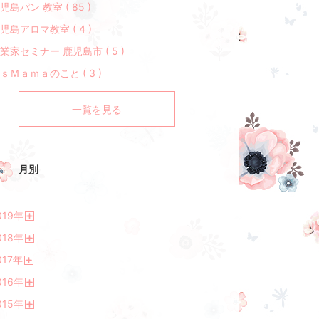
児島パン 教室 ( 85 )
児島アロマ教室 ( 4 )
業家セミナー 鹿児島市 ( 5 )
ｓＭａｍａのこと ( 3 )
一覧を見る
月別
019
年
開
018
年
く
開
017
年
く
開
016
年
く
開
015
年
く
開