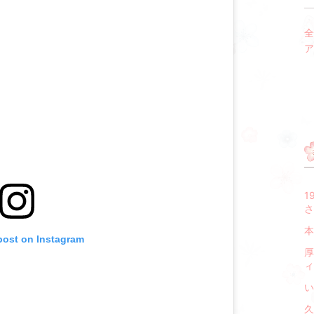
全
ア
1
さ
本
post on Instagram
厚
ィ
い
久