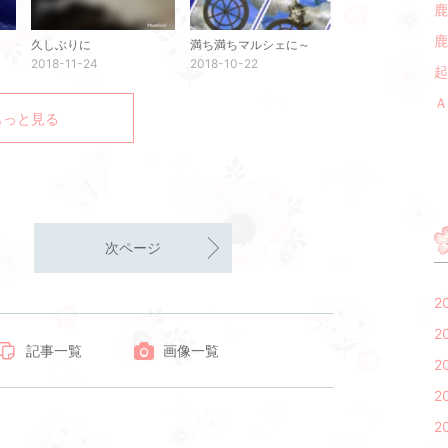
鹿
鹿
久しぶりに
満ち満ちマルシェに～
2018-11-24
2018-10-22
起
Ａ
もっと見る
次ページ
2
2
記事一覧
画像一覧
2
2
2