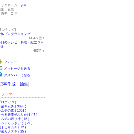
ニックネーム：
yuu
性別：
女性
血液型：
O型
[ランキング]
全体ブログランキング
41,477
位
↑
ラ
毎日のレシピ・料理・献立ジャ
ン
ンル
キ
487
位
↑
ン
ラ
グ
ン
フォロー
上
キ
昇
ン
メッセージを送る
グ
上
アメンバーになる
昇
記事作成・編集
]
テーマ
ログ ( 59 )
菜キムチ ( 3095 )
ムチの素 ( 1351 )
食べる唐辛子ふりかけ ( 7 )
ムチの残り汁 ( 15 )
ムチらっきょう ( 21 )
干しキムチ ( 72 )
選カクテキ ( 25 )