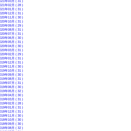
021年03月 ( 31 )
021年02月 ( 28 )
021年01月 ( 31 )
020年12月 ( 31 )
020年11月 ( 30 )
020年10月 ( 31 )
020年09月 ( 29 )
020年08月 ( 31 )
020年07月 ( 31 )
020年06月 ( 30 )
020年05月 ( 31 )
020年04月 ( 30 )
020年03月 ( 31 )
020年02月 ( 29 )
020年01月 ( 31 )
019年12月 ( 31 )
019年11月 ( 30 )
019年10月 ( 31 )
019年09月 ( 30 )
019年08月 ( 31 )
019年07月 ( 31 )
019年06月 ( 30 )
019年05月 ( 32 )
019年04月 ( 30 )
019年03月 ( 31 )
019年02月 ( 28 )
019年01月 ( 31 )
018年12月 ( 31 )
018年11月 ( 30 )
018年10月 ( 30 )
018年09月 ( 30 )
018年08月 ( 32 )