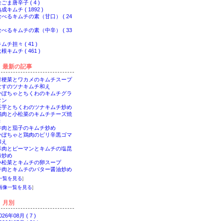
ごま唐辛子 ( 4 )
成キムチ ( 1892 )
食べるキムチの素（甘口） ( 24
食べるキムチの素（中辛） ( 33
ムチ担々 ( 41 )
根キムチ ( 461 )
最新の記事
青梗菜とワカメのキムチスープ
なすのツナキムチ和え
かぼちゃとちくわのキムチグラ
タン
長芋とちくわのツナキムチ炒め
鶏肉と小松菜のキムチチーズ焼
き
牛肉と茄子のキムチ炒め
かぼちゃと鶏肉のピリ辛黒ゴマ
和え
豚肉とピーマンとキムチの塩昆
布炒め
小松菜とキムチの卵スープ
牛肉とキムチのバター醤油炒め
一覧を見る
]
画像一覧を見る
]
月別
026年08月 ( 7 )