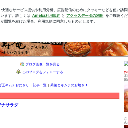
sで楽しそうな妻
新規登録
ロ
芸能人ブログ
人気ブログ
レシピ
しくお料理！キムチのある暮らし♪yuu＠店長が作る1日1レシピのキムチ料理のご紹介です
ブログ画像一覧を見る
このブログをフォローする
y
①
国
げ玉キムチおにぎり
|
記事一覧
|
菊菜とキムチのお焼き
ツナサラダ
②
広