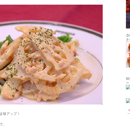
③
き
韓
ー
ま味アップ！
で、