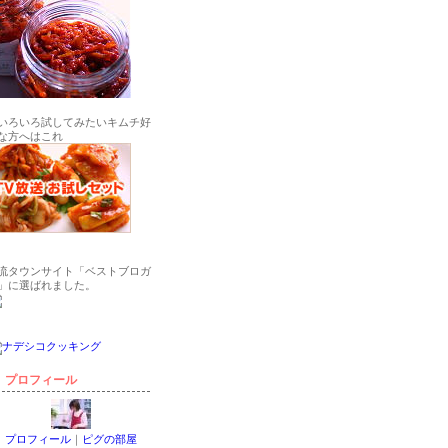
いろいろ試してみたいキムチ好
な方へはこれ
流タウンサイト「ベストブロガ
」に選ばれました。
プロフィール
プロフィール
｜
ピグの部屋