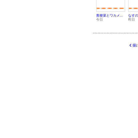
青梗菜とワカメのキムチスープ
今日
昨日
揚