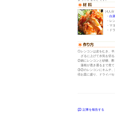
［4人分
・
白
・レン
・マヨ
・ドラ
①レンコンは皮をむき、半
ざるに上げて水気を切る
②鍋にレンコンと砂糖、酢
蓮根が透き通るまで煮て
③②のレンコンにキムチ、
④お皿に盛り、ドライパセ
記事を報告する