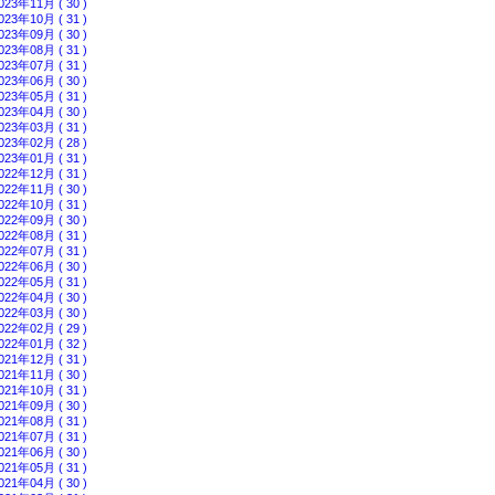
023年11月 ( 30 )
023年10月 ( 31 )
023年09月 ( 30 )
023年08月 ( 31 )
023年07月 ( 31 )
023年06月 ( 30 )
023年05月 ( 31 )
023年04月 ( 30 )
023年03月 ( 31 )
023年02月 ( 28 )
023年01月 ( 31 )
022年12月 ( 31 )
022年11月 ( 30 )
022年10月 ( 31 )
022年09月 ( 30 )
022年08月 ( 31 )
022年07月 ( 31 )
022年06月 ( 30 )
022年05月 ( 31 )
022年04月 ( 30 )
022年03月 ( 30 )
022年02月 ( 29 )
022年01月 ( 32 )
021年12月 ( 31 )
021年11月 ( 30 )
021年10月 ( 31 )
021年09月 ( 30 )
021年08月 ( 31 )
021年07月 ( 31 )
021年06月 ( 30 )
021年05月 ( 31 )
021年04月 ( 30 )