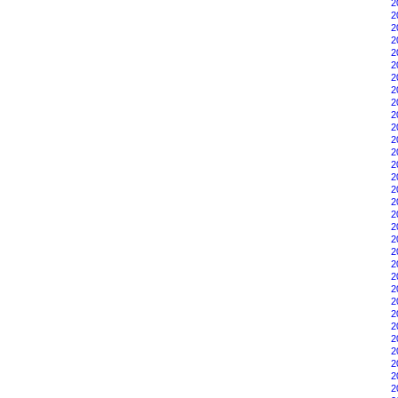
2
2
2
2
2
2
2
2
2
2
2
2
2
2
2
2
2
2
2
2
2
2
2
2
2
2
2
2
2
2
2
2