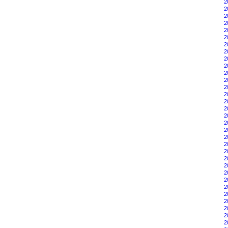
2
2
2
2
2
2
2
2
2
2
2
2
2
2
2
2
2
2
2
2
2
2
2
2
2
2
2
2
2
2
2
2