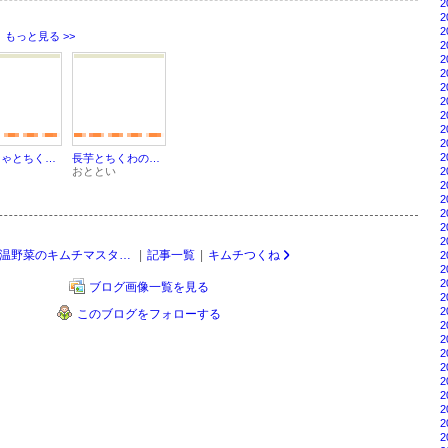
2
2
2
もっと見る >>
2
2
2
2
2
2
2
2
2
かぼちゃとちくわのキムチグラタン
長芋とちくわのツナキムチ炒め
2
おととい
2
2
2
2
2
温野菜のキムチマスタードサラダ
|
記事一覧
|
キムチつくね
2
2
2
ブログ画像一覧を見る
2
2
このブログをフォローする
2
2
2
2
2
2
2
2
2