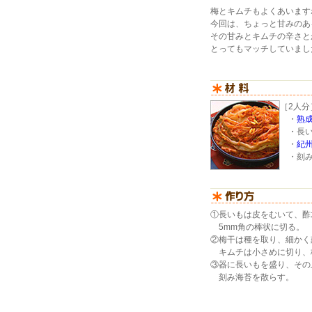
梅とキムチもよくあいます
今回は、ちょっと甘みのあ
その甘みとキムチの辛さと
とってもマッチしていまし
［2人分
・
熟
・長い
・
紀
・刻み
①長いもは皮をむいて、酢
5mm角の棒状に切る。
②梅干は種を取り、細かく
キムチは小さめに切り、
③器に長いもを盛り、その
刻み海苔を散らす。