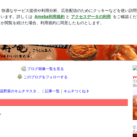
れた末期な症状
新規登録
芸能人ブログ
人気ブログ
レシピ
しくお料理！キムチのある暮らし♪yuu＠店長が作る1日1レシピのキムチ料理のご紹介です
ブログ画像一覧を見る
このブログをフォローする
y
①
国
温野菜のキムチマスタードサラダ
|
記事一覧
|
キムチつくね
え
②
広