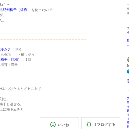
ね＾＾
る
紀州梅干（紅梅）
を使ったので、
が、
た。
］
成キムチ
：20g
も4cm ・酢：少々
州梅干（紅梅）
：1個
海苔：適量
[
水につけたあとざるに上げ、
ブ
刻む。
白
梅干と混ぜる。
キ
上に梅キムチと
キ
キ
割
リブログする
いいね
特