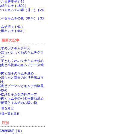
ごま唐辛子 ( 4 )
成キムチ ( 1892 )
食べるキムチの素（甘口） ( 24
食べるキムチの素（中辛） ( 33
ムチ担々 ( 41 )
根キムチ ( 461 )
最新の記事
なすのツナキムチ和え
かぼちゃとちくわのキムチグラ
タン
長芋とちくわのツナキムチ炒め
鶏肉と小松菜のキムチチーズ焼
き
牛肉と茄子のキムチ炒め
かぼちゃと鶏肉のピリ辛黒ゴマ
和え
豚肉とピーマンとキムチの塩昆
布炒め
小松菜とキムチの卵スープ
牛肉とキムチのバター醤油炒め
青梗菜とキムチのお吸い物
一覧を見る
]
画像一覧を見る
]
月別
026年08月 ( 6 )