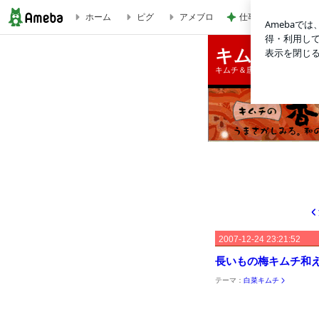
仕事のミスで悩まさ
ホーム
ピグ
アメブロ
長いもの梅キムチ和え | キムチ料理レシピ
キムチ料理
キムチ＆唐辛子ふりかけで楽
2007-12-24 23:21:52
長いもの梅キムチ和
テーマ：
白菜キムチ