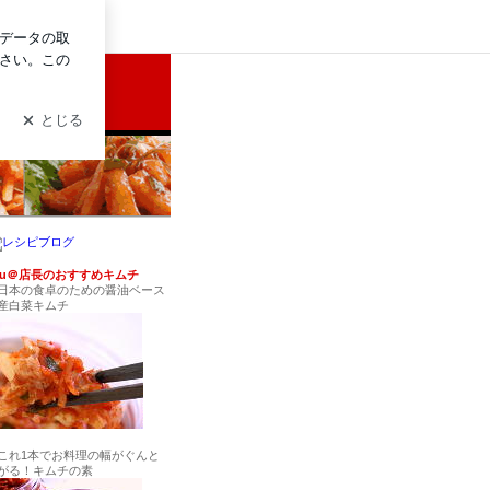
ログイン
。
uu＠店長の
おすすめキムチ
日本の食卓のための醤油ベース
産白菜キムチ
これ1本でお料理の幅がぐんと
がる！キムチの素