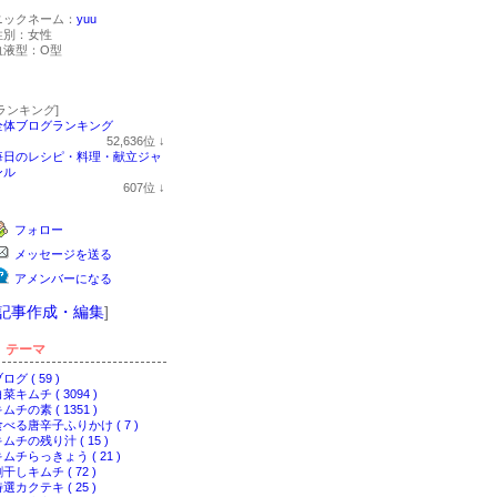
ニックネーム：
yuu
性別：
女性
血液型：
O型
[ランキング]
全体ブログランキング
52,636
位
↓
ラ
毎日のレシピ・料理・献立ジャ
ン
ンル
キ
607
位
↓
ン
ラ
グ
ン
フォロー
下
キ
降
ン
メッセージを送る
グ
下
アメンバーになる
降
記事作成・編集
]
テーマ
ログ ( 59 )
菜キムチ ( 3094 )
ムチの素 ( 1351 )
食べる唐辛子ふりかけ ( 7 )
ムチの残り汁 ( 15 )
ムチらっきょう ( 21 )
干しキムチ ( 72 )
選カクテキ ( 25 )