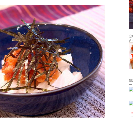
③
き
韓
ー