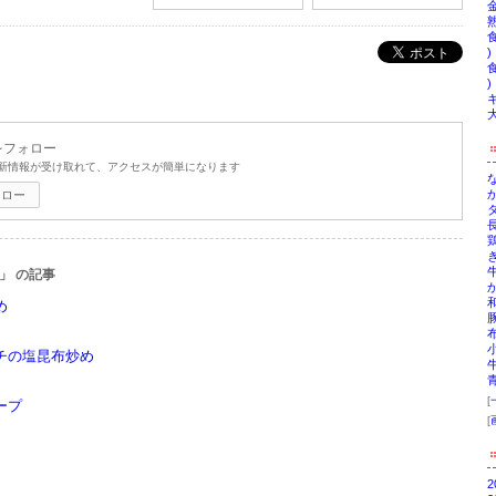
金
熟
ポスト
)
)
キ
大
をフォロー
新情報が受け取れて、アクセスが簡単になります
ォロー
」 の記事
め
チの塩昆布炒め
[
ープ
[
2