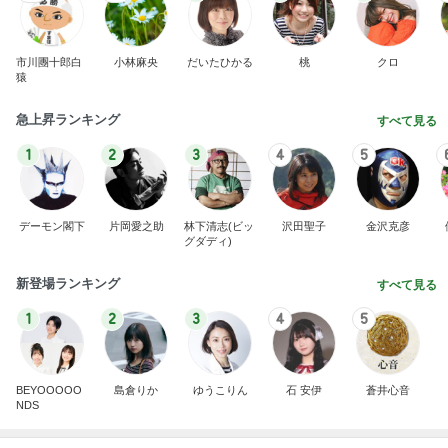
市川團十郎白
小林麻央
だいたひかる
桃
クロ
猿
急上昇ランキング
すべて見る
1
2
3
4
5
デーモン閣下
片岡愛之助
林下清志(ビッ
沢田聖子
金沢克彦
グダディ)
新登場ランキング
すべて見る
1
2
3
4
5
BEYOOOOO
島倉りか
ゆうこりん
石 安伊
蒼井心音
NDS