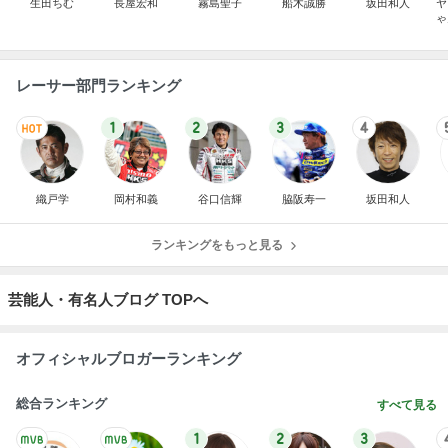
生田ちむ
長屋宏和
霧島聖子
船木誠勝
坂田和人
ヤ
ゃ
レーサー部門ランキング
1
2
3
4
織戸学
岡村和義
谷口信輝
脇阪寿一
坂田和人
ランキングをもっと見る
芸能人・有名人ブログ TOPへ
オフィシャルブロガーランキング
総合ランキング
すべて見る
1
2
3