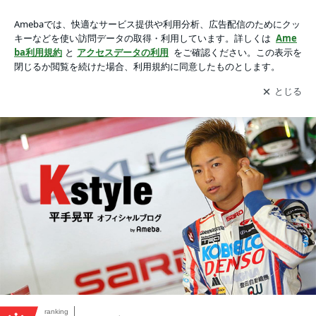
平手晃平オフィシャルブログ「KStyle」Powered by Ameba
アプリをダウンロードして
ブログの更新通知
を受け取りまし
開く
ょう。
ranking