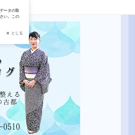
グイン
経営の開運鑑定@広島・古都