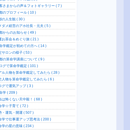
客さまからの声＆フォトギャラリー ( 7 )
のプロフィール ( 10 )
の人生観 ( 30 )
メダメ経営のアホ社長・元夫 ( 5 )
からのお知らせ ( 49 )
お茶会＆めぐり旅 ( 21 )
命学鑑定が初めての方へ ( 14 )
サロンの様子 ( 53 )
都の算命学講座について ( 9 )
グで算命学鑑定 ( 101 )
アル人物を算命学鑑定してみたら ( 28 )
史人物を算命学鑑定してみたら ( 6 )
グで運気アップ ( 3 )
学 ( 209 )
当は怖くない天中殺！ ( 68 )
学☆子育て ( 72 )
・運気・開運 ( 507 )
命学で仕事運アップ思考法 ( 200 )
学の星の意味 ( 234 )