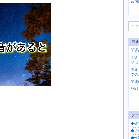
宮内紀
最新
開運
開運
ツは
算命
ての
開運
外郎
テー
◆金
◆古都
◆怪