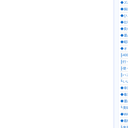
◆ズ
◆揣
◆ひ
◆仕
◆良
◆運
◆昭和
◆オ
╟40
╟行っ
╟使
╟ハン
╙いい
◆幸
◆毒舌
◆運
╙美味
◆WA
◆着物
╙鬼平