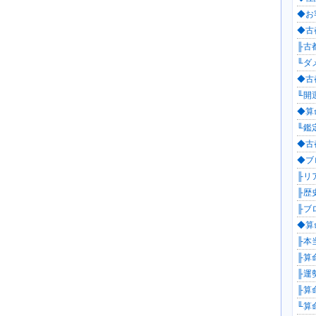
◆お
◆古都
╟古都
╙ダ
◆古都
╙開運
◆算
╙鑑定
◆古
◆ブロ
╟リ
╟歴
╟ブロ
◆算命
╟本
╟算命
╟運勢
╟算
╙算命