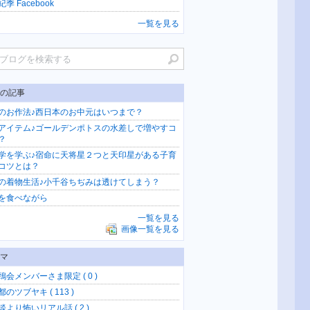
季 Facebook
一覧を見る
の記事
のお作法♪西日本のお中元はいつまで？
アイテム♪ゴールデンポトスの水差しで増やすコ
？
学を学ぶ♪宿命に天将星２つと天印星がある子育
コツとは？
の着物生活♪小千谷ちぢみは透けてしまう？
を食べながら
一覧を見る
画像一覧を見る
マ
鵄会メンバーさま限定 ( 0 )
のツブヤキ ( 113 )
談より怖いリアル話 ( 2 )