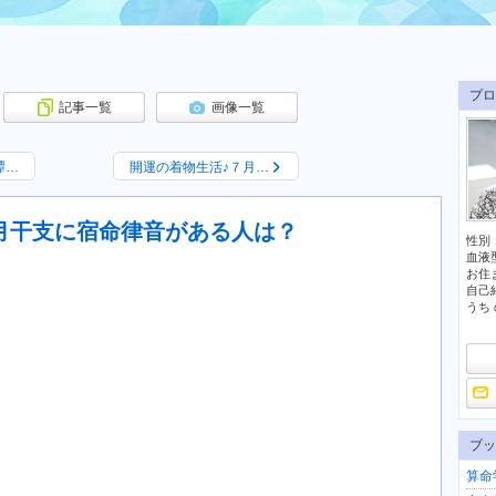
プロ
記事一覧
画像一覧
譚…
開運の着物生活♪７月…
月干支に宿命律音がある人は？
性別
血液
お住
自己
うち 
ブッ
算命