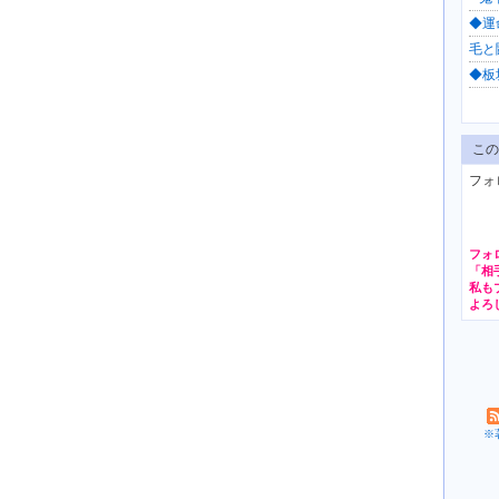
◆運命
毛と闘
◆板
この
フォ
フォ
※