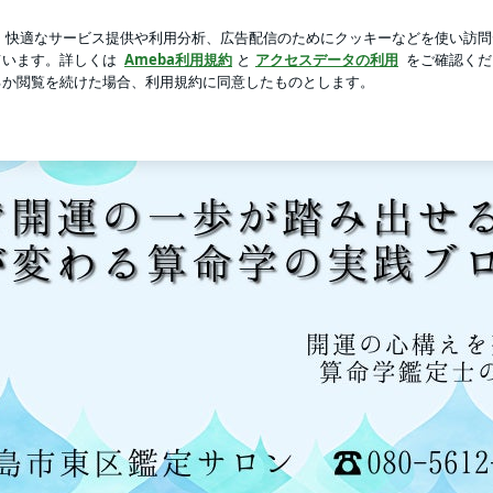
新規登録
ロ
間の恋愛の記録
芸能人ブログ
人気ブログ
命学で人生後半の不安と迷いを解消する！7000人を導いた人生