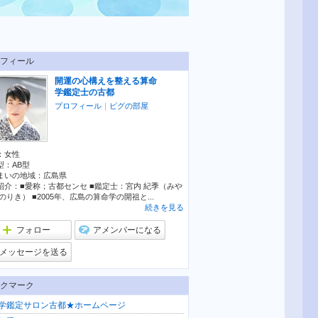
フィール
開運の心構えを整える算命
学鑑定士の古都
プロフィール
｜
ピグの部屋
：
女性
型：
AB型
まいの地域：
広島県
紹介：■愛称；古都センセ ■鑑定士：宮内 紀季（みや
のりき） ■2005年、広島の算命学の開祖と...
続きを見る
フォロー
アメンバーになる
メッセージを送る
クマーク
学鑑定サロン古都★ホームページ