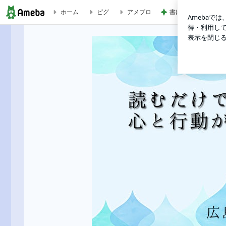
ホーム
ピグ
アメブロ
書けなかった25年
算命学を学ぶ♪年干支と月干支に宿命律音がある人は？ | 算