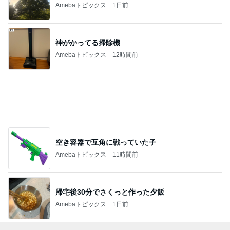
芸能人・有名人ブログ TOPへ
元ジャンポケ斉藤被告の妻がSNSを更新
Amebaトピックス
1日前
悲しすぎて立ち直れない。
クロオフィシャルブログPowered by Ameba
2日前
「痛々しい」執行猶予中の近影に心配の声
Amebaトピックス
18時間前