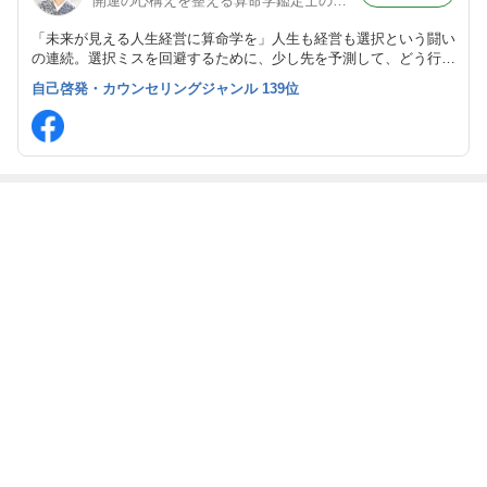
開運の心構えを整える算命学鑑定士の古都
「未来が見える人生経営に算命学を」人生も経営も選択という闘い
の連続。選択ミスを回避するために、少し先を予測して、どう行動
すべきか知って動くこと。生年月日から読み解いたアナタの宿命
自己啓発・カウンセリングジャンル 139位
（個性・持ち味）をもとに手段・方法・考え方を伝える開運ブログ
です