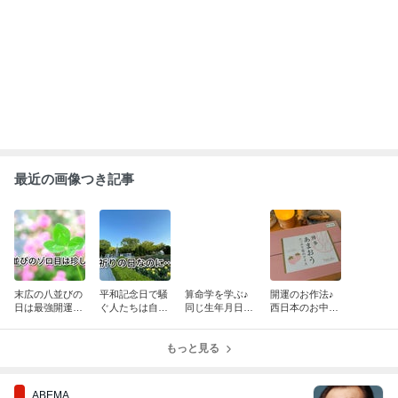
最近の画像つき記事
末広の八並びの
平和記念日で騒
算命学を学ぶ♪
開運のお作法♪
日は最強開運日
ぐ人たちは自分
同じ生年月日な
西日本のお中元
なの？
には関係ない？
のに違う人生に
はいつまで？
なる理由は？
もっと見る
ABEMA