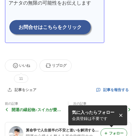
アナタの無限の可能性をお伝えします
お問合せはこちらをクリック
いいね
リブログ
11
記事を報告する
記事をシェア
前の記事
次の記事
開運の縁起物♪スイカが愛さ
開運のコツは♪春の大海をイ
気に入ったらフォロー
れる理由は？
メージしながら
会員登録は不要です
算命学で人生後半の不安と迷いを解消する！7000人を導いた人生経営の開運鑑定@広島・古都
フォロー