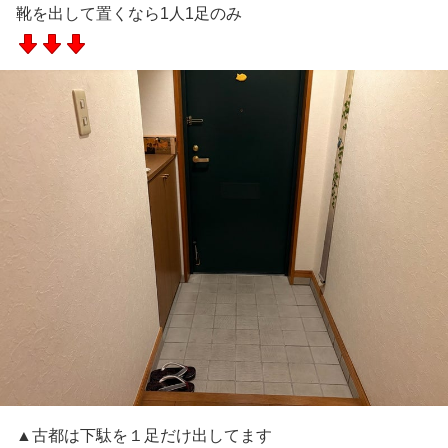
靴を出して置くなら1人1足のみ
▲古都は下駄を１足だけ出してます