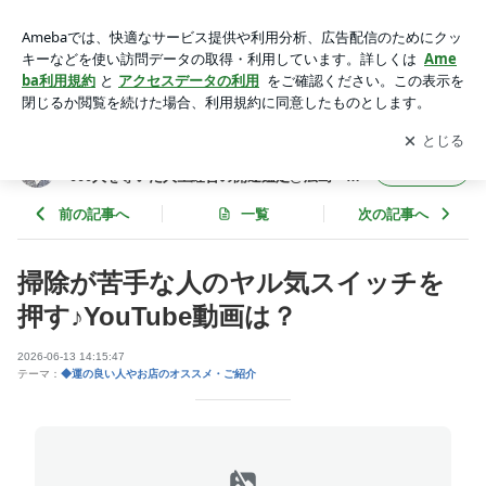
掃除が苦手な人のヤル気スイッチを押す♪YouTube動画は？ |
算命学で人生後半の不安と迷いを解消する！7000人を導いた
アプリをダウンロードして
ブログの更新通知
を受け取りまし
開く
人生経営の開運鑑定@広島・古都
ょう。
算命学で人生後半の不安と迷いを解消する！7
フォロー
000人を導いた人生経営の開運鑑定@広島・古
都
前の記事へ
一覧
次の記事へ
掃除が苦手な人のヤル気スイッチを
押す♪YouTube動画は？
2026-06-13 14:15:47
テーマ：
◆運の良い人やお店のオススメ・ご紹介