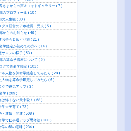
客さまからの声＆フォトギャラリー ( 7 )
のプロフィール ( 10 )
の人生観 ( 30 )
メダメ経営のアホ社長・元夫 ( 5 )
からのお知らせ ( 49 )
お茶会＆めぐり旅 ( 21 )
命学鑑定が初めての方へ ( 14 )
サロンの様子 ( 53 )
都の算命学講座について ( 9 )
グで算命学鑑定 ( 101 )
アル人物を算命学鑑定してみたら ( 28 )
史人物を算命学鑑定してみたら ( 6 )
グで運気アップ ( 3 )
学 ( 209 )
当は怖くない天中殺！ ( 68 )
学☆子育て ( 72 )
・運気・開運 ( 508 )
命学で仕事運アップ思考法 ( 200 )
学の星の意味 ( 234 )