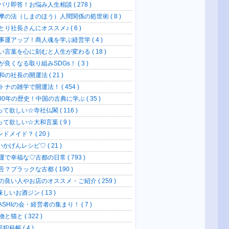
バリ即答！お悩み人生相談 ( 278 )
摩の法（しまのほう）人間関係の処世術 ( 8 )
とり社長さんにオススメ♪ ( 6 )
事運アップ！商人魂を学ぶ経営学 ( 4 )
い言葉を心に刻むと人生が変わる ( 18 )
が良くなる取り組みSDGs！ ( 3 )
の社長の開運法 ( 21 )
トナの雑学で開運法！ ( 454 )
00年の歴史！中国の古典に学ぶ ( 35 )
て欲しい☆寺社仏閣 ( 116 )
って欲しい☆大和言葉 ( 9 )
ドメイド？ ( 20 )
かげんレシピ♡ ( 21 )
運で幸福な♡古都の日常 ( 793 )
？ブラックな古都 ( 190 )
の良い人やお店のオススメ・ご紹介 ( 259 )
しいお酒ジン ( 13 )
SHIの会・経営者の集まり！ ( 7 )
と猫と ( 322 )
犯科帳 ( 4 )