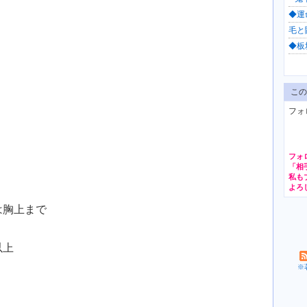
◆運命
毛と闘
◆板
この
フォ
フォ
は胸上まで
以上
※