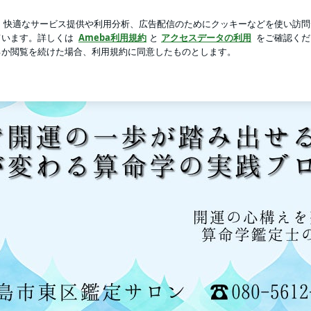
新規登録
サイレント閉店
芸能人ブログ
人気ブログ
解消する！7000人を導いた人生経営の開運鑑定@広島・古都