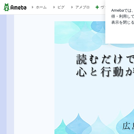
ホーム
ピグ
アメブロ
ヴァンクリのお店の
髪を20cm切ってみたら | 算命学で人生後半の不安と迷いを