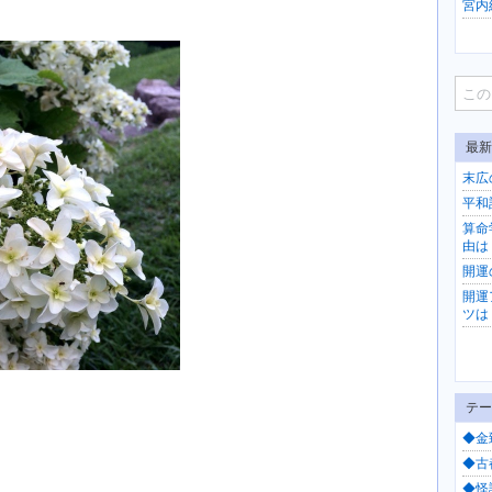
宮内紀
最新
末広
平和
算命
由は
開運
開運
ツは
テー
◆金
◆古都
◆怪