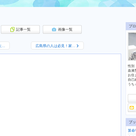
プロ
記事一覧
画像一覧
大…
広島県の人は必見！家…
性別
血液
お住
自己
うち 
ブッ
算命