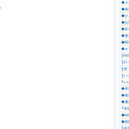
◆ズ
も
◆揣
◆ひ
◆仕
◆良
◆運
◆昭和
◆オ
╟40
╟行っ
╟使
╟ハン
╙いい
◆幸
◆毒舌
◆運
╙美味
◆WA
◆着物
╙鬼平