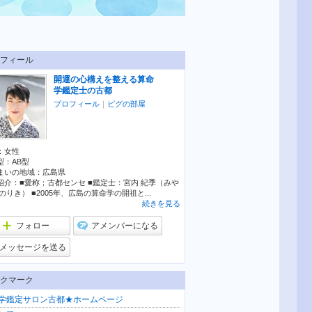
フィール
開運の心構えを整える算命
学鑑定士の古都
プロフィール
｜
ピグの部屋
：
女性
型：
AB型
まいの地域：
広島県
紹介：■愛称；古都センセ ■鑑定士：宮内 紀季（みや
のりき） ■2005年、広島の算命学の開祖と...
続きを見る
フォロー
アメンバーになる
メッセージを送る
クマーク
学鑑定サロン古都★ホームページ