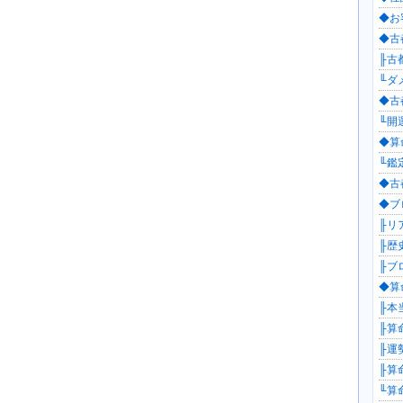
◆お
◆古都
╟古都
╙ダ
◆古都
╙開運
◆算
╙鑑定
◆古
◆ブロ
╟リ
╟歴
╟ブロ
◆算命
╟本
╟算命
╟運勢
╟算
╙算命