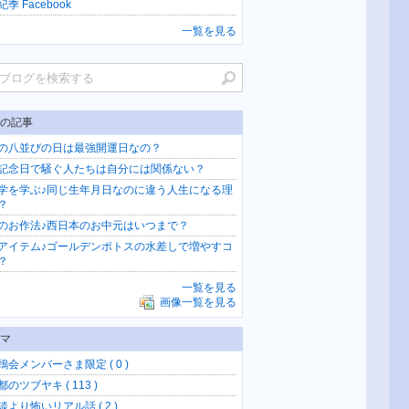
季 Facebook
一覧を見る
の記事
の八並びの日は最強開運日なの？
記念日で騒ぐ人たちは自分には関係ない？
学を学ぶ♪同じ生年月日なのに違う人生になる理
？
のお作法♪西日本のお中元はいつまで？
アイテム♪ゴールデンポトスの水差しで増やすコ
？
一覧を見る
画像一覧を見る
マ
鵄会メンバーさま限定 ( 0 )
のツブヤキ ( 113 )
談より怖いリアル話 ( 2 )