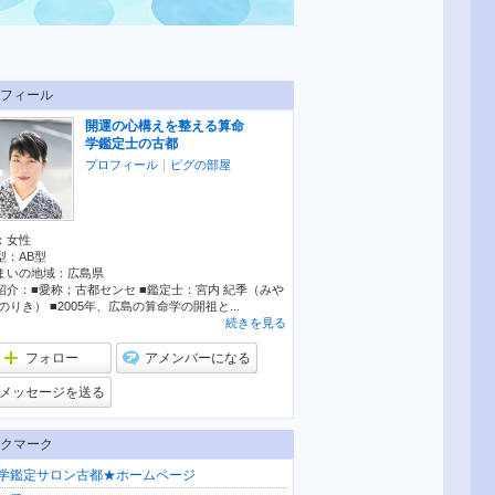
フィール
開運の心構えを整える算命
学鑑定士の古都
プロフィール
｜
ピグの部屋
：
女性
型：
AB型
まいの地域：
広島県
紹介：■愛称；古都センセ ■鑑定士：宮内 紀季（みや
のりき） ■2005年、広島の算命学の開祖と...
続きを見る
フォロー
アメンバーになる
メッセージを送る
クマーク
学鑑定サロン古都★ホームページ