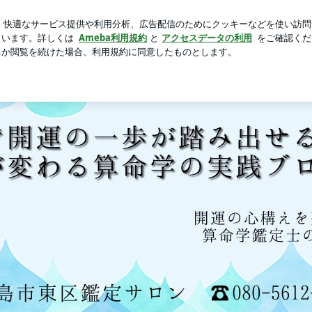
新規登録
シティへ向かう様子
芸能人ブログ
人気ブログ
迷いを解消する！7000人を導いた人生経営の開運鑑定@広島・