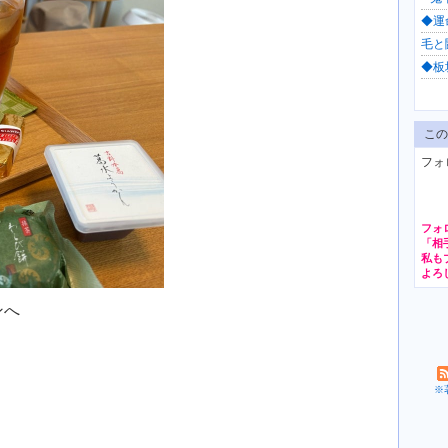
◆運命
毛と闘
◆板
この
フォ
フォ
ンへ
※