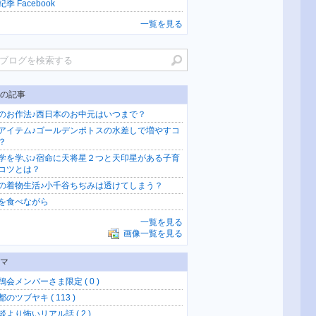
季 Facebook
一覧を見る
の記事
のお作法♪西日本のお中元はいつまで？
アイテム♪ゴールデンポトスの水差しで増やすコ
？
学を学ぶ♪宿命に天将星２つと天印星がある子育
コツとは？
の着物生活♪小千谷ちぢみは透けてしまう？
を食べながら
一覧を見る
画像一覧を見る
マ
鵄会メンバーさま限定 ( 0 )
のツブヤキ ( 113 )
談より怖いリアル話 ( 2 )