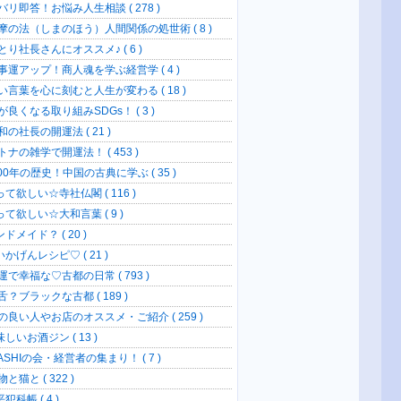
バリ即答！お悩み人生相談 ( 278 )
摩の法（しまのほう）人間関係の処世術 ( 8 )
とり社長さんにオススメ♪ ( 6 )
事運アップ！商人魂を学ぶ経営学 ( 4 )
い言葉を心に刻むと人生が変わる ( 18 )
が良くなる取り組みSDGs！ ( 3 )
の社長の開運法 ( 21 )
トナの雑学で開運法！ ( 453 )
00年の歴史！中国の古典に学ぶ ( 35 )
て欲しい☆寺社仏閣 ( 116 )
って欲しい☆大和言葉 ( 9 )
ドメイド？ ( 20 )
かげんレシピ♡ ( 21 )
運で幸福な♡古都の日常 ( 793 )
？ブラックな古都 ( 189 )
の良い人やお店のオススメ・ご紹介 ( 259 )
しいお酒ジン ( 13 )
SHIの会・経営者の集まり！ ( 7 )
と猫と ( 322 )
犯科帳 ( 4 )