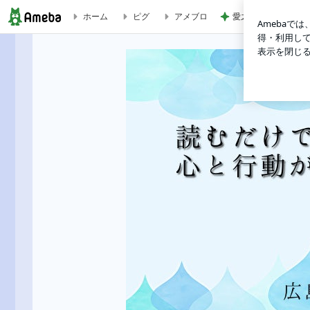
ホーム
ピグ
アメブロ
愛之助 スタジアム
広島の加計では最高気温が…… | 算命学で人生後半の不安と