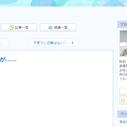
プロ
記事一覧
画像一覧
と…
子育てに正解はない！…
が……
性別
血液
お住
自己
うち 
ブッ
算命