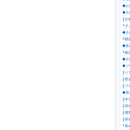
◆お
◆古都
╟古都
╙ダ
◆古都
╙開運
◆算
╙鑑定
◆古
◆ブロ
╟リ
╟歴
╟ブロ
◆算命
╟本
╟算命
╟運勢
╟算
╙算命