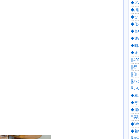
◆ズ
◆揣
◆ひ
◆仕
◆良
◆運
◆昭和
◆オ
╟40
╟行っ
╟使
╟ハン
╙いい
◆幸
◆毒舌
◆運
╙美味
◆WA
◆着物
╙鬼平