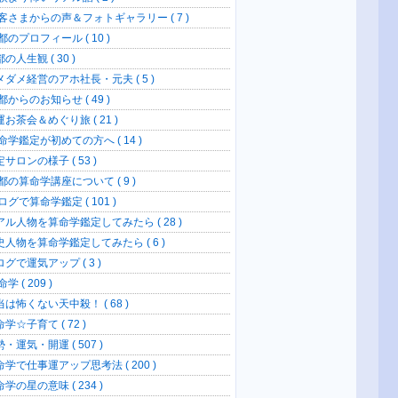
客さまからの声＆フォトギャラリー ( 7 )
のプロフィール ( 10 )
の人生観 ( 30 )
メダメ経営のアホ社長・元夫 ( 5 )
からのお知らせ ( 49 )
お茶会＆めぐり旅 ( 21 )
命学鑑定が初めての方へ ( 14 )
サロンの様子 ( 53 )
都の算命学講座について ( 9 )
グで算命学鑑定 ( 101 )
アル人物を算命学鑑定してみたら ( 28 )
史人物を算命学鑑定してみたら ( 6 )
グで運気アップ ( 3 )
学 ( 209 )
当は怖くない天中殺！ ( 68 )
学☆子育て ( 72 )
・運気・開運 ( 507 )
命学で仕事運アップ思考法 ( 200 )
学の星の意味 ( 234 )