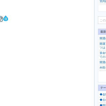
宮内紀
最新
開運
開運
ツは
算命
ての
開運
外郎
テー
◆金
◆古都
◆怪