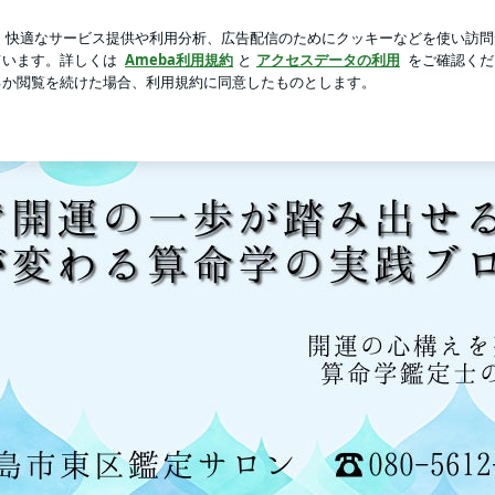
新規登録
ログ
子の身長復活
芸能人ブログ
人気ブログ
安と迷いを解消する！7000人を導いた人生経営の開運鑑定@広