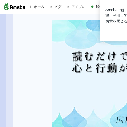
ホーム
ピグ
アメブロ
490円のサプリで息
食べると元気になる食べ物といえば♪ | 算命学で人生後半の不