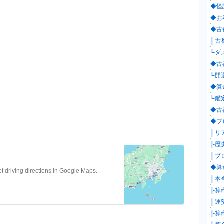
◆怪
◆お
◆古都
╟古都
╙ダ
◆古都
╙開運
◆算
╙鑑定
◆古
◆ブロ
╟リ
╟歴
╟ブロ
◆算命
t driving directions in Google Maps.
╟本
╟算命
╟運勢
╟算