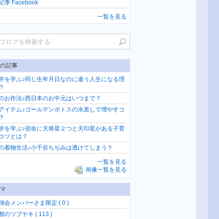
季 Facebook
一覧を見る
の記事
学を学ぶ♪同じ生年月日なのに違う人生になる理
？
のお作法♪西日本のお中元はいつまで？
アイテム♪ゴールデンポトスの水差しで増やすコ
？
学を学ぶ♪宿命に天将星２つと天印星がある子育
コツとは？
の着物生活♪小千谷ちぢみは透けてしまう？
一覧を見る
画像一覧を見る
マ
鵄会メンバーさま限定 ( 0 )
のツブヤキ ( 113 )