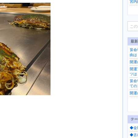
宮内紀
最新
算命
由は
開運
開運
ツは
算命
ての
開運
テー
◆金
◆古都