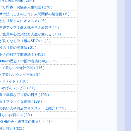
学の星の意味 ( 234 )
バリ即答！お悩み人生相談 ( 278 )
摩の法（しまのほう）人間関係の処世術 ( 8 )
とり社長さんにオススメ♪ ( 6 )
事運アップ！商人魂を学ぶ経営学 ( 4 )
い言葉を心に刻むと人生が変わる ( 18 )
が良くなる取り組みSDGs！ ( 3 )
の社長の開運法 ( 21 )
トナの雑学で開運法！ ( 453 )
00年の歴史！中国の古典に学ぶ ( 35 )
て欲しい☆寺社仏閣 ( 116 )
って欲しい☆大和言葉 ( 9 )
ドメイド？ ( 20 )
かげんレシピ♡ ( 21 )
運で幸福な♡古都の日常 ( 793 )
？ブラックな古都 ( 189 )
の良い人やお店のオススメ・ご紹介 ( 259 )
しいお酒ジン ( 13 )
SHIの会・経営者の集まり！ ( 7 )
と猫と ( 322 )