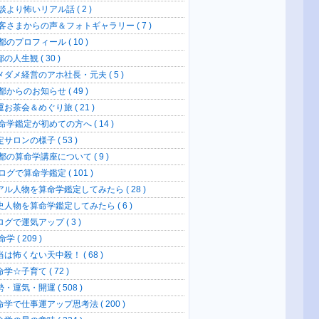
談より怖いリアル話 ( 2 )
客さまからの声＆フォトギャラリー ( 7 )
のプロフィール ( 10 )
の人生観 ( 30 )
メダメ経営のアホ社長・元夫 ( 5 )
からのお知らせ ( 49 )
お茶会＆めぐり旅 ( 21 )
命学鑑定が初めての方へ ( 14 )
サロンの様子 ( 53 )
都の算命学講座について ( 9 )
グで算命学鑑定 ( 101 )
アル人物を算命学鑑定してみたら ( 28 )
史人物を算命学鑑定してみたら ( 6 )
グで運気アップ ( 3 )
学 ( 209 )
当は怖くない天中殺！ ( 68 )
学☆子育て ( 72 )
・運気・開運 ( 508 )
命学で仕事運アップ思考法 ( 200 )