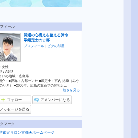
フィール
開運の心構えを整える算命
学鑑定士の古都
プロフィール
｜
ピグの部屋
：
女性
型：
AB型
まいの地域：
広島県
紹介：■愛称；古都センセ ■鑑定士：宮内 紀季（みや
のりき） ■2005年、広島の算命学の開祖と...
続きを見る
フォロー
アメンバーになる
メッセージを送る
クマーク
学鑑定サロン古都★ホームページ