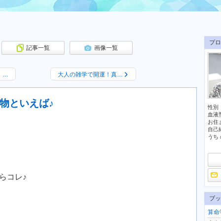
プロ
記事一覧
画像一覧
！…
大人の雑学で開運！真…
物といえば♪
性別
血液
お住
自己
うち 
らコレ♪
ブッ
算命