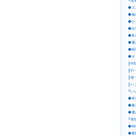
╙算命
◆ズ
◆揣
◆ひ
◆仕
◆良
◆運
◆昭和
◆オ
╟40
╟行っ
╟使
╟ハン
╙いい
◆幸
◆毒舌
◆運
╙美味
◆WA
◆着物