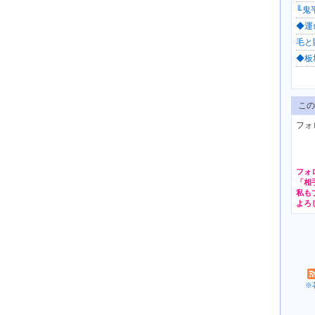
╙鬼平
◆運命
毛と闘
◆板
この
フォ
フォ
※