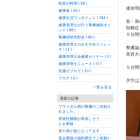
院長の料理 ( 58 )
連休明
健康食 ( 45 )
健康生活ワンポイント ( 184 )
首・肩
健康管理士が行う整膚施術ポイ
頚椎症
ント ( 89 )
５分間
整膚師研究部会 ( 60 )
健康管理士のおすすめストレッ
整膚論
チ ( 13 )
美容大
健康管理士会健康セミナー ( 5 )
健康管理士ニュース ( 11 )
５分間
先週のブログ ( 30 )
ブログ ( 0 )
夕方は
一覧を見る
最新の記事
ブライダル用の整膚のご依頼さ
れました。
突発性難聴が再発しそう・・・
とお客様
首や肩が楽になってます
某企業様の福利厚生でご依頼い