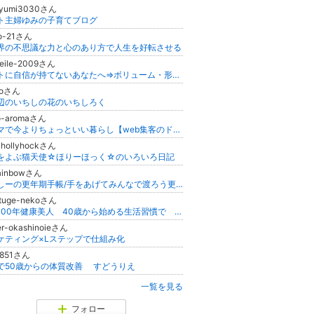
iyumi3030さん
ト主婦ゆみの子育てブログ
ko-21さん
界の不思議な力と心のあり方で人生を好転させる
eile-2009さん
バストに自信が持てないあなたへ⇒ボリューム・形を整えブラの隙間が埋まる！美乳と“自信”を手に入れる♡バストケア専門店
ioさん
辺のいちしの花のいちしろく
o-aromaさん
アロマで今よりちょっといい暮らし【web集客のドテラなら知人、ママ友、身内に内緒でできてノンストレス！楽しくできるMLMの本音】
-hollyhockさん
をよぶ猫天使☆ほりーほっく☆のいろいろ日記
rainbowさん
よっしーの更年期手帳/手をあげてみんなで渡ろう更年期！
atuge-nekoさん
人生100年健康美人 40歳から始める生活習慣で 健康に美しく豊かになる秘訣を教えます
ier-okashinoieさん
ケティング×Lステップで仕組み化
ie851さん
で50歳からの体質改善 すどうりえ
一覧を見る
フォロー