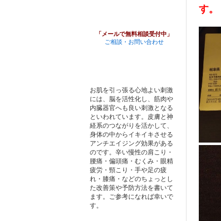
す。
「メールで無料相談受付中」
ご相談・お問い合わせ
お肌を引っ張る心地よい刺激
には、脳を活性化し、筋肉や
内臓器官へも良い刺激となる
といわれています。皮膚と神
経系のつながりを活かして、
身体の中からイキイキさせる
アンチエイジング効果がある
のです。辛い慢性の肩こり・
腰痛・偏頭痛・むくみ・眼精
疲労・頸こり・手や足の疲
れ・膝痛・などのちょっとし
た改善策や予防方法を書いて
ます。ご参考になれば幸いで
す。