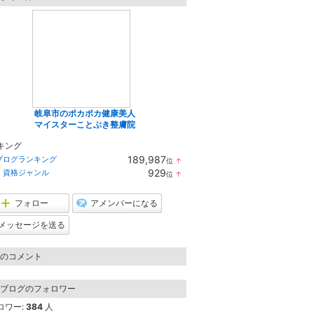
岐阜市のポカポカ健康美人
マイスターことぶき整膚院
キング
189,987
ブログランキング
位
↑
ラ
929
・資格ジャンル
位
↑
ン
ラ
キ
ン
ン
キ
フォロー
アメンバーになる
グ
ン
上
グ
メッセージを送る
昇
上
昇
のコメント
ブログのフォロワー
ロワー:
384
人