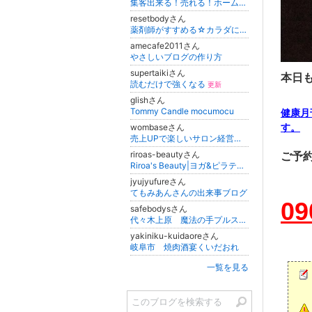
集客出来る！売れる！ホームページの作り方
更
resetbodyさん
薬剤師がすすめる☆カラダにやさしい生活
amecafe2011さん
やさしいブログの作り方
supertaikiさん
本日
読むだけで強くなる
更新
glishさん
Tommy Candle mocumocu
健康月
す。
wombaseさん
売上UPで楽しいサロン経営と人生を実現する「サロン集客講座」
riroas-beautyさん
ご予
Riroa's Beauty|ヨガ&ピラティス 女性専用スタジオ|Ex-The Ritz-Carlton Fitness Senior Trainer
jyujyufureさん
てもみあんさんの出来事ブログ
09
safebodysさん
代々木上原 魔法の手プルスキン®肌つまみで冷えとり専門リンパケア
yakiniku-kuidaoreさん
岐阜市 焼肉酒宴くいだおれ
一覧を見る