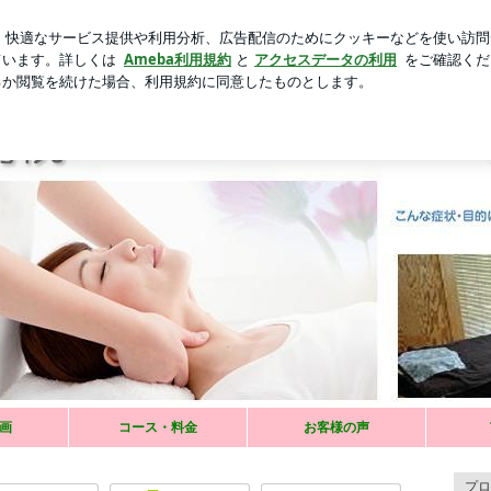
の書類選考通過
芸能人ブログ
人気ブログ
新規登録
業様へ出張整膚へ | 更年期による不快な症状でお困りのあな
康へ導くのが整膚（せいふ）。血液やリンパ液等の流れを整え、新陣代謝をか活発
画
コース・料金
お客様の声
疲労・手や足の疲れ・膝痛・不定愁訴などのちょっとした改善策や予防方法を書い
プロ