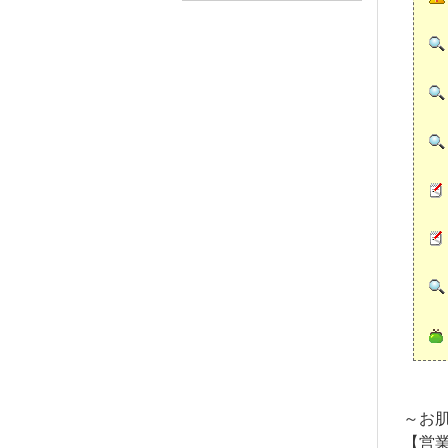
～お
【営業