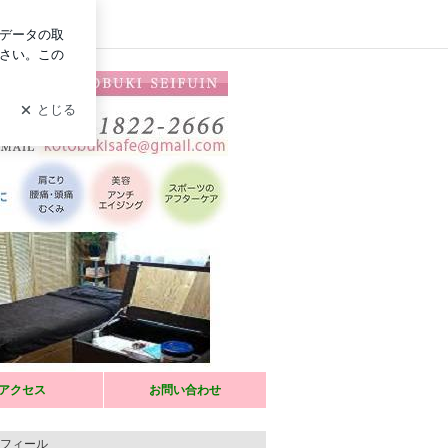
ログイン
たを「整膚」の心地よい刺激で改善！お肌を引っ張ってポカポカ
にします。
アクセス
お問い合わせ
てます。
フィール