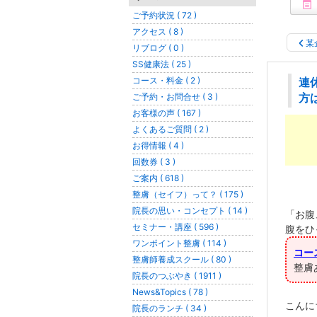
ご予約状況 ( 72 )
アクセス ( 8 )
某
リブログ ( 0 )
SS健康法 ( 25 )
コース・料金 ( 2 )
連
ご予約・お問合せ ( 3 )
方
お客様の声 ( 167 )
よくあるご質問 ( 2 )
お得情報 ( 4 )
回数券 ( 3 )
ご案内 ( 618 )
整膚（セイフ）って？ ( 175 )
院長の思い・コンセプト ( 14 )
「お腹
セミナー・講座 ( 596 )
腹をひ
ワンポイント整膚 ( 114 )
コー
整膚師養成スクール ( 80 )
整膚
院長のつぶやき ( 1911 )
News&Topics ( 78 )
こんに
院長のランチ ( 34 )