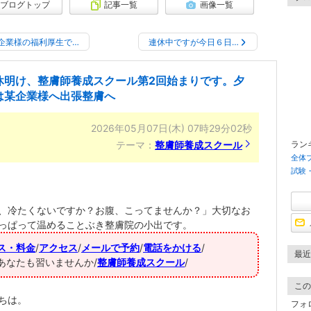
ブログトップ
記事一覧
画像一覧
企業様の福利厚生で…
連休中ですが今日６日…
休明け、整膚師養成スクール第2回始まりです。夕
は某企業様へ出張整膚へ
2026年05月07日(木) 07時29分02秒
テーマ：
整膚師養成スクール
ラン
全体
試験
、冷たくないですか？お腹、こってませんか？」大切なお
っぱって温めることぶき整膚院の小出です。
ス・料金
/
アクセス
/
メールで予約
/
電話をかける
/
最近
あなたも習いませんか/
整膚師養成スクール
/
この
ちは。
フォ