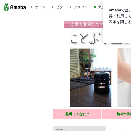
ホーム
ピグ
アメブロ
気になっていた案件
連休明け、整膚師養成スクール第2回始まりです。夕方は某企
健康美人に
お肌を優しくつまんでツボや経絡等を刺激し、健
整膚ってなに？
施術の動
辛い慢性の肩こり・腰痛・偏頭痛・むくみ・眼精
テーマ