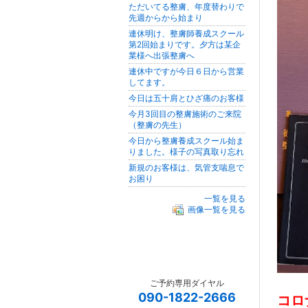
ただいてる整膚、年度替わりで
先週からから始まり
連休明け、整膚師養成スクール
第2回始まりです。夕方は某企
業様へ出張整膚へ
連休中ですが今日６日から営業
してます。
今日は五十肩とひざ痛のお客様
今月3回目の整膚施術のご来院
（整膚の先生）
今日から整膚養成スクール始ま
りました。様子の写真取り忘れ
新規のお客様は、気管支喘息で
お困り
一覧を見る
画像一覧を見る
ご予約専用ダイヤル
090-1822-2666
コロ