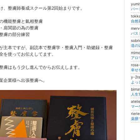
yum
け、整膚師養成スクール第2回始まりです。
パー
tok
の機能整膚と氣相整膚
自然
・肩関節の為の整膚
merv
整膚の部分練習
sobr
道の
が主本ですが、副読本で整膚学・整膚入門・助健録・整膚
mim
全を使ってお伝えしてます。
rosa
整膚はもう少し進んでからお伝えします。
幸せ
y-2
某企業様へ出張整膚へ。
bim
atel
マー
rier
薬膳