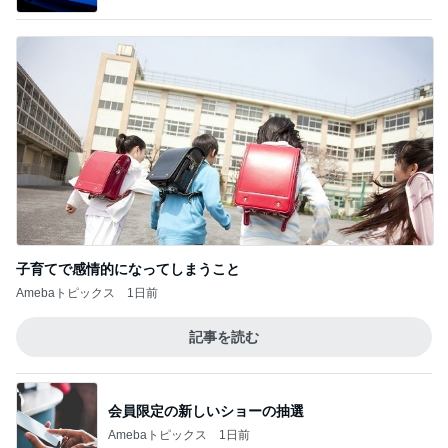
まさかのスシローとコラボ ＆夏休みごはん
におすすめの冷凍ストック！
4
おうちと暮らしのレシピ 〜HOME&LIFE〜
【元無印スタッフ】無印辞めたから、こんな
こともできるようになった！
5
65点の暮らしかた。
このジャンルの記事をもっと見る
神がかってる掃除機
Amebaトピックス
4時間前
キャシー中島 神戸に通って30年
Amebaトピックス
1日前