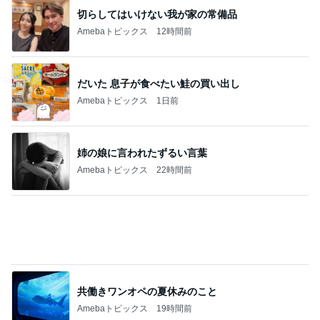
人身事故で電車が停まり別々で帰宅
Amebaトピックス
1日前
ジャンル人気記事ランキング
インテリア・暮らし
流行りのせいろ、使ってますか？
1
おうちと暮らしのレシピ 〜HOME&LIFE〜
【瓦修理詐欺】100万円と言われて…頼りな
い夫にイライラした日
2
進撃のおはるさん〜家づくり失敗したけど私は元気
です〜
洗濯物を入れるだけじゃもったいないと思
う！
3
おうちと暮らしのレシピ 〜HOME&LIFE〜