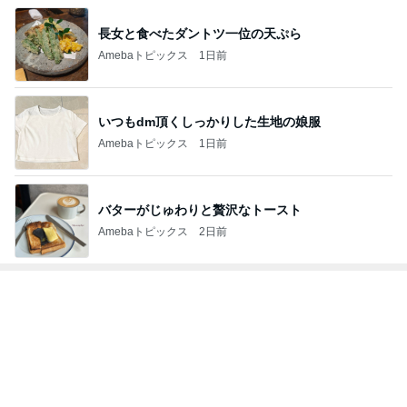
長女と食べたダントツ一位の天ぷら
Amebaトピックス
1日前
いつもdm頂くしっかりした生地の娘服
Amebaトピックス
1日前
バターがじゅわりと贅沢なトースト
Amebaトピックス
2日前
トップブロガーランキング
美容
ペット
1
1
（旧アカウント）エマ
しろとくろしろ
ブログ【アラフォー会
たまねぎ
社売却セカンドライ