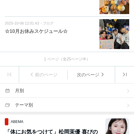
2025-10-06 12:01:43
・
ブログ
☆10月お休みスケジュール☆
1
ページ（全
25
ページ中）
前のページ
次のページ
月別
テーマ別
ABEMA
「体にお気をつけて」松岡茉優 喜びの