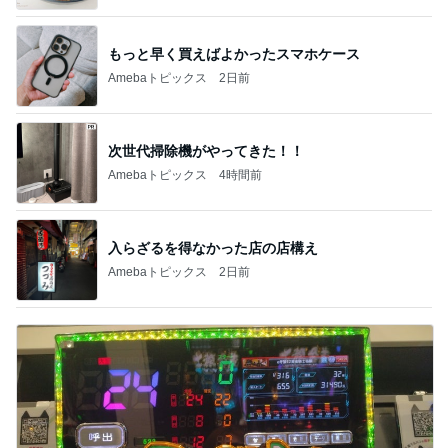
1
2
3
4
5
デーモン閣下
片岡愛之助
林下清志(ビッ
沢田聖子
金沢克彦
グダディ)
新登場ランキング
すべて見る
1
2
3
4
5
BEYOOOOO
島倉りか
ゆうこりん
石 安伊
蒼井心音
NDS
芸能人・有名人ブログ TOPへ
次世代掃除機がやってきた！！
Amebaトピックス
4時間前