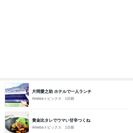
パチンコで粘り勝ちした22連チャン
Amebaトピックス
15時間前
記事を読む
オフィシャルブロガーランキング
総合ランキング
すべて見る
1
2
3
市川團十郎白
小林麻央
だいたひかる
桃
クロ
猿
急上昇ランキング
すべて見る