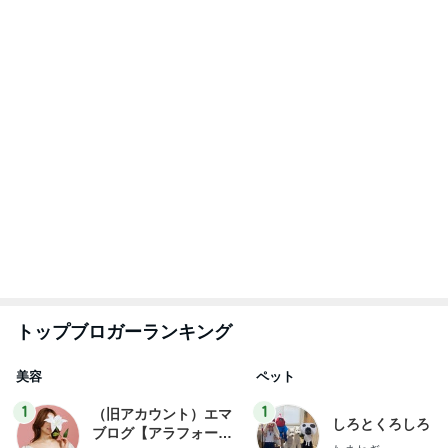
エマの日記
フ】
2
2
リトルミニマリストの
母さんは今日も世
ビューティコラム The
やく
little minimalist's bea
あねっさ／anessa
藤緒 ミルカ
uty colum
3
3
美人になれる、たくさ
白柴 『きなこ』 
んの魔法
楽ブログ
hiromi
ひろ☆みき
もっと見る
片岡愛之助 ホテルで一人ランチ
Amebaトピックス
1日前
黄金比タレでウマい甘辛つくね
Amebaトピックス
1日前