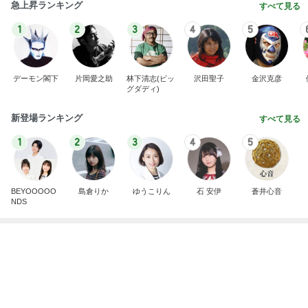
娘たちが大好きな定番の冷凍唐揚げ
Amebaトピックス
11時間前
記事を読む
切らしてはいけない我が家の常備品
Amebaトピックス
12時間前
だいた 息子が食べたい鮭の買い出し