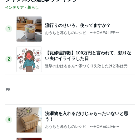
アグネス 泳ぎに来る孫と会う予定
Amebaトピックス
14時間前
一音で空気を変えるプロの凄さ
Amebaトピックス
1日前
地味なストレス減った買ってよかった物
Amebaトピックス
1日前