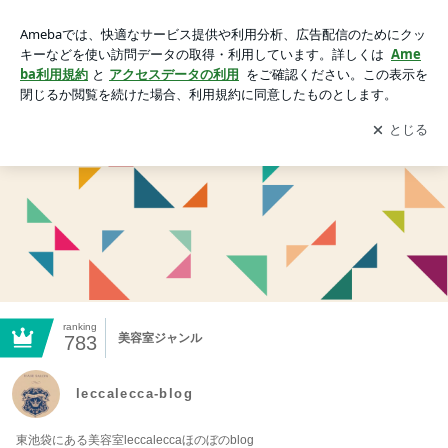
leccalecca-blog
アプリをダウンロードして
ブログの更新通知
を受け取りまし
開く
ょう。
ranking
美容室ジャンル
783
leccalecca-blog
東池袋にある美容室leccaleccaほのぼのblog