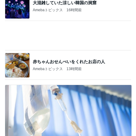
息子も好物になった救ってくれた味
Amebaトピックス
19時間前
記事を読む
首肩の負担に気づかされた授乳服
Amebaトピックス
1日前
おばさんが手に取った若者向けコスメ
Amebaトピックス
11時間前
嫁さんに却下されたびくドンのお勧め
Amebaトピックス
1日前