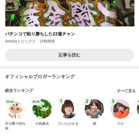
森渉 ランキング戦へ死に物狂いの練習
Amebaトピックス
1日前
小川菜摘 可愛いピンクと黄色の花
Amebaトピックス
1日前
旦那に勿体無いと言われたヴァンクリ
Amebaトピックス
17時間前
週に1回しか検診日がない婦人科
Amebaトピックス
13時間前