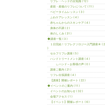
リフレ・ヘッドの豆知識 ( 12 )
産前・産後のリフレについて ( 11 )
ベビータイムレッスン ( 3 )
ふわケアレッスン ( 4 )
赤ちゃんからのスキンケア ( 4 )
身体の不調 ( 2 )
体のしくみ ( 31 )
◆講座一覧 ( 3 )
１日完結！リフレクソロジー入門講座☆ ( 2
)
セルフリフレ講座 ( 5 )
ハンドトリートメント講座 ( 4 )
∟ハンド～お客様の声 ( 0 )
講座ご案内 ( 21 )
リフレ出張講座 ( 4 )
【講座】開催レポート ( 22 )
◆イベントのご案内 ( 11 )
イベントのお知らせ ( 32 )
会場アクセス ( 1 )
【イベント】開催レポート ( 6 )