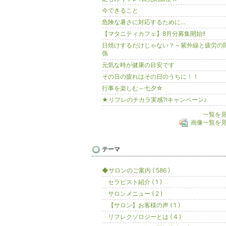
今できること
危険な暑さに対応するために…
【マタニティカフェ】8月分募集開始!!
日焼けするだけじゃない？～紫外線と疲労の
係
元気な時が健康の目安です
その日の疲れはその日のうちに！！
行事を楽しむ～七夕☆
★リフレのチカラ実感?!キャンペーン♪
一覧を
画像一覧を
テーマ
◆サロンのご案内 ( 586 )
セラピスト紹介 ( 1 )
サロンメニュー ( 2 )
【サロン】お客様の声 ( 1 )
リフレクソロジーとは ( 4 )