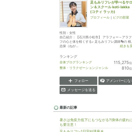
足もみリフレが学べるサ
ン＆スクール koti-lakka
(コティ ラッカ)
プロフィール
｜
ピグの部屋
性別：
女性
自己紹介：【石川県小松市】 アラフォー～アラフ
フの心と体を軽くする♪ 足もみリフレ講師👣の 根
志保（ねが...
続きを
ランキング
115,275
全体ブログランキング
位
810
整体・リラクゼーションジャンル
位
フォロー
アメンバーにな
メッセージを送る
最新の記事
暑さは免疫力低下にもつながる?!身体の疲れ
も要注意！
足もみリフレ1日完結講座☆