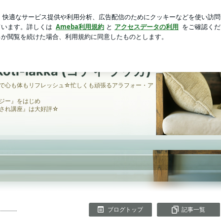
に行くプール
芸能人ブログ
人気ブログ
新規登録
ログ
が学べるリラクゼーションサロン＆スクール☆koti-lakka (
レが学べるリラクゼーショ
i-lakka (コティ ラッカ)
で心も体もリフレッシュ☆忙しくも頑張るアラフォー・ア
ジー』をはじめ
され講座』は大好評☆
ブログトップ
記事一覧