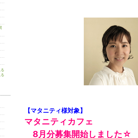
関
見る
見る
【マタニティ様対象】
マタニティカフェ
8
月分募集開始しました☆