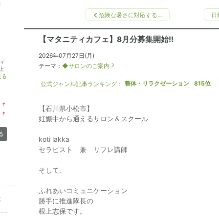
ロ
危険な暑さに対応する…
日
【マタニティカフェ】8月分募集開始!!
2026年07月27日(月)
ィ
テーマ：
◆サロンのご案内
上
見る
整体・リラクゼーション
815
位
公式ジャンル記事ランキング：
↑
【石川県小松市】
ラ
↑
ン
妊娠中から通えるサロン＆スクール
ラ
キ
ン
ン
キ
る
グ
koti lakka
ン
上
グ
セラピスト 兼 リフレ講師
昇
上
昇
そして、
ふれあいコミュニケーション
に
勝手に推進隊長の
根上志保です。