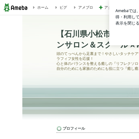
ホーム
ピグ
アメブロ
アグネス 孫と一緒
【マタニティカフェ】8月分募集開始!! | 【石川県小松市】リフレ
【石川県小松市】リフ
ンサロン＆スクール☆kot
頭のてっぺんから足裏まで！やさしいタッチケア
ラフィフ女性を応援！
心と体のバランスを整える癒しの『リフレクソロ
自分のためにも家族のためにも役に立つ『癒し癒
プロフィール