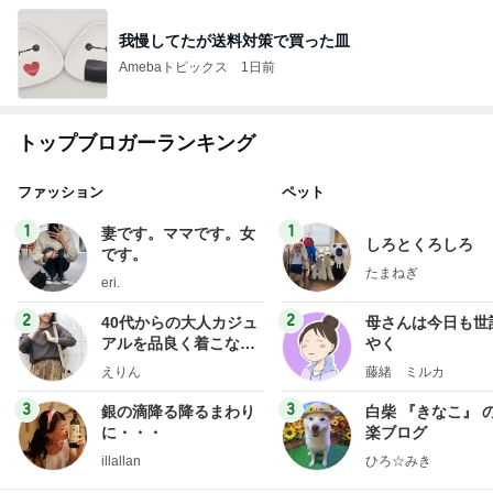
我慢してたが送料対策で買った皿
Amebaトピックス
1日前
トップブロガーランキング
ファッション
ペット
1
1
妻です。ママです。女
しろとくろしろ
です。
たまねぎ
eri.
2
2
40代からの大人カジュ
母さんは今日も世
アルを品良く着こなす
やく
ファッションブログ
えりん
藤緒 ミルカ
3
3
銀の滴降る降るまわり
白柴 『きなこ』 
に・・・
楽ブログ
illallan
ひろ☆みき