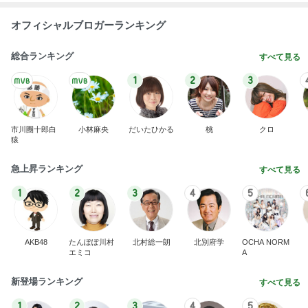
オフィシャルブロガーランキング
総合ランキング
すべて見る
1
2
3
市川團十郎白
小林麻央
だいたひかる
桃
クロ
猿
急上昇ランキング
すべて見る
1
2
3
4
5
AKB48
たんぽぽ川村
北村総一朗
北別府学
OCHA NORM
エミコ
A
新登場ランキング
すべて見る
1
2
3
4
5