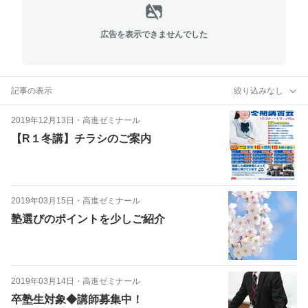
広告を表示できませんでした
記事の表示
絞り込みなし
2019年12月13日
・
高進ゼミナール
【R１冬講】チラシのご案内
2019年03月15日
・
高進ゼミナール
塾選びのポイントを少しご紹介
2019年03月14日
・
高進ゼミナール
卒塾生対象◆講師募集中！