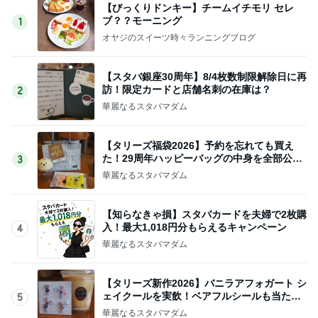
【びっくりドンキー】チームイチモリ セレ
ブ？？モーニング
1
オヤジのスイーツ時々ランニングブログ
【スタバ銀座30周年】8/4枚数制限解除日に再
訪！限定カードと店舗名刺の在庫は？
2
華麗なるスタバマダム
【タリーズ福袋2026】予約を忘れても買え
た！29周年ハッピーバッグの中身を全部公開
3
8/5～
華麗なるスタバマダム
【知らなきゃ損】スタバカードを夫婦で2枚購
入！最大1,018円分もらえるキャンペーン
4
華麗なるスタバマダム
【タリーズ新作2026】バニラアフォガート シ
ェイクールを実飲！ベアフルシールも当たっ
5
た！
華麗なるスタバマダム