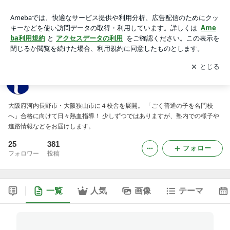
高進ゼミナールのブログ
アプリをダウンロードして
ブログの更新通知
を受け取りまし
開く
ょう。
高進ゼミナールのブログ
大阪府河内長野市・大阪狭山市に４校舎を展開。 「ごく普通の子を名門校
へ」合格に向けて日々熱血指導！ 少しずつではありますが、塾内での様子や
進路情報などをお届けします。
25
381
フォロー
フォロワー
投稿
一覧
人気
画像
テーマ