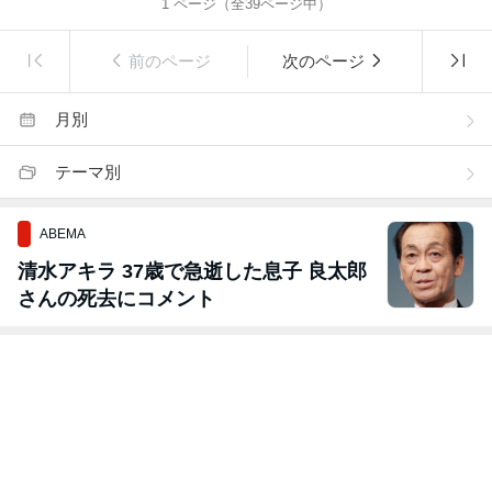
1
ページ（全
39
ページ中）
前のページ
次のページ
月別
テーマ別
ABEMA
清水アキラ 37歳で急逝した息子 良太郎
さんの死去にコメント