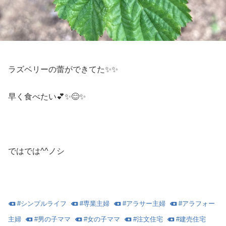
ラズベリーの蕾ができてた✨✨
早く食べたい💕✨😊✨
ではでは^^ノシ
#
シンプルライフ
#
専業主婦
#
アラサー主婦
#
アラフォー
主婦
#
男の子ママ
#
女の子ママ
#
注文住宅
#
建売住宅