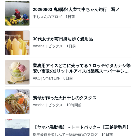
20260803 鬼郁隊4人衆で中ちゃん釣行 写メ
中ちゃんのブログ
1日前
30代女子が毎日持ち歩く愛用品
Amebaトピックス
1日前
業務用アイスどこに売ってる？ロッテやタカナシ等
安い市販の2リットルアイスは業務スーパーやシャ
トレ
AKO | Smart Life
8日前
義母が作った天日干しのクスクス
Amebaトピックス
10時間前
【ヤマハ発動機】～トートバック～【三越伊勢丹】
株主優待を楽しんで～tasayuryのブログ
14日前