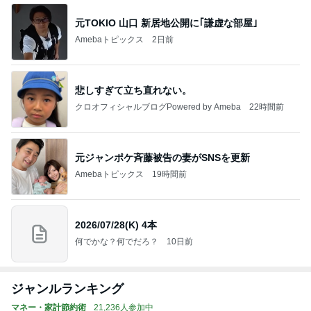
元TOKIO 山口 新居地公開に｢謙虚な部屋｣
Amebaトピックス
2日前
悲しすぎて立ち直れない。
クロオフィシャルブログPowered by Ameba
22時間前
元ジャンポケ斉藤被告の妻がSNSを更新
Amebaトピックス
19時間前
2026/07/28(K) 4本
何でかな？何でだろ？
10日前
ジャンルランキング
マネー・家計節約術
21,236人参加中