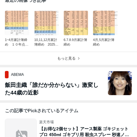
最近の画像つき記事
1~4月家計簿締
10,11,12月家計
6.7.8.9月家計簿
4月,5月家計簿
め １０年点検
簿締め 2025年
締め
締め
の費用
1年の平均支出
もっと見る
ABEMA
飯田圭織「誰だか分からない」激変し
た44歳の近影
この記事でPickされているアイテム
楽天市場
【お得な2個セット】アース製薬 ゴキジェット
プロ 450ml ゴキブリ用 殺虫スプレー 秒速ノッ