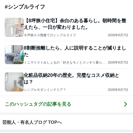
#
シンプルライフ
【8坪狭小住宅】余白のある暮らし。朝時間を整
えたら、一日が変わりました。
８坪狭小３階建てのシンプルライフ
2026年8月7日
8割断捨離したら、人に説明することが減りまし
た
ミニマリストみしぇるの「好きなモノとスッキリ暮ら
2026年8月7日
す」｜ 11年目の私が行き着いた究極の整え方
化粧品収納20年の歴史。完璧なコスメ収納と
は？
シンプルモダンインテリア？
2026年8月7日
このハッシュタグの記事を見る
芸能人・有名人ブログ TOPへ