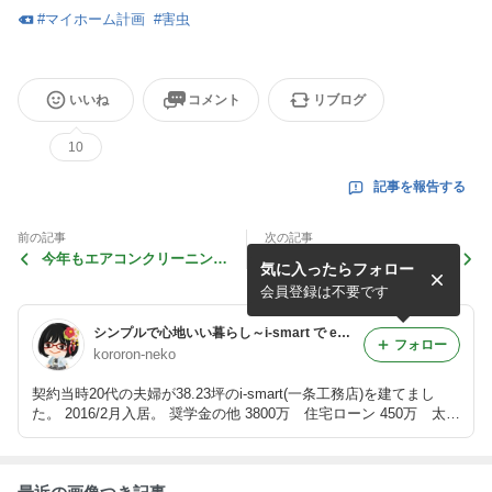
#
マイホーム計画
#
害虫
いいね
コメント
リブログ
10
記事を報告する
前の記事
次の記事
今年もエアコンクリーニング
毎日かぶる帽子の保管場所を
気に入ったらフォロー
お願いしました(n*´ω`*n)
かえてみた
会員登録は不要です
シンプルで心地いい暮らし～i-smart で enjoy生活!!!～
フォロー
kororon-neko
契約当時20代の夫婦が38.23坪のi-smart(一条工務店)を建てまし
た。 2016/2月入居。 奨学金の他 3800万 住宅ローン 450万 太陽
光ローン（完済済み） 返済スタート。 夫、7歳娘、3歳息子がいる
主婦です。シンプルで心地いい暮らしを目指しつつ倹約をしてます
^ ^