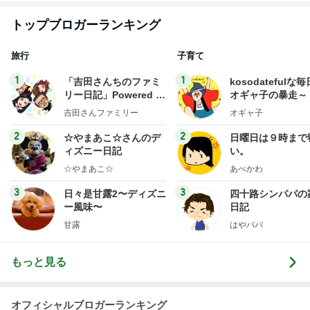
トップブロガーランキング
旅行
子育て
1
1
「吉田さんちのファミ
kosodatefulな毎
リー日記」Powered b
オギャ子の暴走～
y Ameba 吉田さんファ
吉田さんファミリー
オギャ子
ミリーオフィシャルブ
ログ
2
2
☆やまあこ☆さんのデ
日曜日は９時まで
ィズニー日記
い。
☆やまあこ☆
あべかわ
3
3
日々是甘露2〜ディズニ
四十路シンパパの
ー風味〜
日記
甘露
はやパパ
もっと見る
オフィシャルブロガーランキング