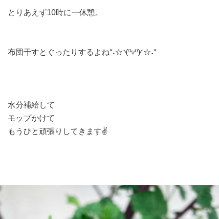
とりあえず10時に一休憩。
布団干すとぐったりするよね°˖☆◝(⁰▿⁰)◜☆˖°
水分補給して
モップかけて
もうひと頑張りしてきます✌️