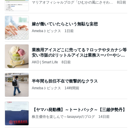
マリアオフィシャルブログ「ひむかの風にさそわれ
8日前
て」Powered by Ameba
嫁が働いていたらという無駄な妄想
Amebaトピックス
1日前
業務用アイスどこに売ってる？ロッテやタカナシ等
安い市販の2リットルアイスは業務スーパーやシャ
トレ
AKO | Smart Life
8日前
半年間も担任不在で衝撃的なクラス
Amebaトピックス
14時間前
【ヤマハ発動機】～トートバック～【三越伊勢丹】
株主優待を楽しんで～tasayuryのブログ
14日前