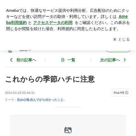
これからの季節ハチに注意 | シンプルで心地いい暮らし～i-sm
art で enjoy生活!!!～
アプリをダウンロードして
ブログの更新通知
を受け取りまし
開く
ょう。
シンプルで心地いい暮らし～i-smart で enjoy
フォロー
生活!!!～
前の記事へ
一覧
次の記事へ
これからの季節ハチに注意
2024-04-18 02:46:31
テーマ：
住み心地-住んでから分かったこと-