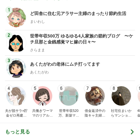
1
ど田舎に住む元アラサー主婦のまったり節約生活
まいわし
2
世帯年収500万 ゆるゆる4人家族の節約ブログ 〜ケ
チ旦那と金銭感覚マヒ嫁の日々〜
さらまま
3
あくたがわの老体にムチ打ってます
あくたがわ
4
5
6
7
8
夫が脱サラ×貯
共働きワーマ
世帯年収520
借金返済中の
社宅住まいか
金ゼロ再建｜
マのリアル日
万、新築マン
陰キャ主婦サ
らマンション
はなの節約日
記♪お得と節約
ションとブラ
クラの日記
購入。カフェ
記
ライフ☆
ンド品が買い
好き会社員の
たいので節約
日々
もっと見る
生活してます!