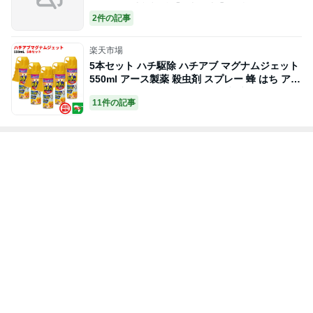
クダウン 速効退治【送料無料】便利なすき間用
2件の記事
ノズル付 無香料 ゴキブリの駆除
楽天市場
5本セット ハチ駆除 ハチアブ マグナムジェット
550ml アース製薬 殺虫剤 スプレー 蜂 はち アシ
ナガ クマ ミツ スズメ バチ アブ ブヨ クモ ムカ
11件の記事
デ 百足 カメムシ ケムシ 退治 対策 ポイント 消
化 領収書発行 虫ナイ