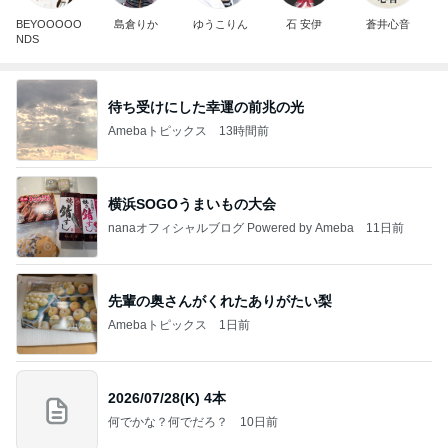
BEYOOOOO
島倉りか
ゆうこりん
石 安伊
蒼井心音
NDS
待ち受けにした幸運の前兆の光
Amebaトピックス
13時間前
横浜SOGOうまいもの大会
nanaオフィシャルブログ Powered by Ameba
11日前
先輩の奥さんがくれたありがたい梨
Amebaトピックス
1日前
2026/07/28(K) 4本
何でかな？何でだろ？
10日前