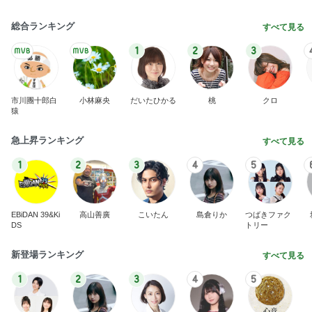
総合ランキング
すべて見る
1
2
3
市川團十郎白
小林麻央
だいたひかる
桃
クロ
猿
急上昇ランキング
すべて見る
1
2
3
4
5
EBiDAN 39&Ki
高山善廣
こいたん
島倉りか
つばきファク
DS
トリー
新登場ランキング
すべて見る
1
2
3
4
5