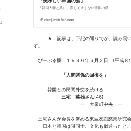
「美味しい韓国の酒」
児
「韓国人妻と共に、愛して止まない韓国の酒」
ckmj.web.fc2.com
出
★ 記事は、下記の通りでが、読み易い様
す。
ぴーぷる欄 １９９６年６月２日 (平成８年
「人間関係の回復を」
韓国との民間外交を続ける
三宅 英雄さん
(46)
ー 大泉町中央 ー
三宅さんが会長を努める東亜友誼慈業研究会
「日本と韓国は隣同士。文化も似通ったとこ