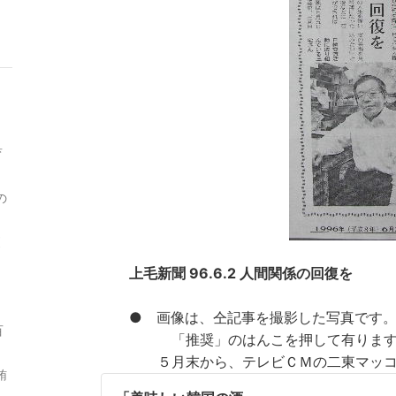
下
グ
降
下
降
育
の
更
上毛新聞 96.6.2 人間関係の回復を
● 画像は、仝記事を撮影した写真です。仝
百
「推奨」のはんこを押して有ります
５月末から、テレビＣＭの二東マッコル
賄