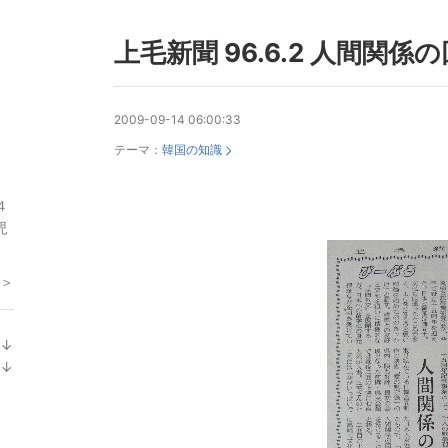
上毛新聞 96.6.2 人間関係
2009-09-14 06:00:33
テーマ：
韓国の知識
４
児
 ＞
↓
ラ
↓
ン
ラ
キ
ン
ン
キ
グ
ン