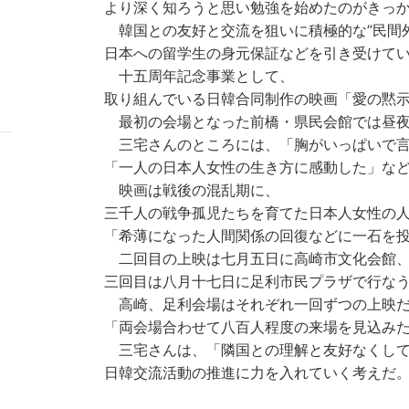
より深く知ろうと思い勉強を始めたのがきっ
韓国との友好と交流を狙いに積極的な”民間外
日本への留学生の身元保証などを引き受けて
十五周年記念事業として、
取り組んでいる日韓合同制作の映画「愛の黙
最初の会場となった前橋・県民会館では昼夜
三宅さんのところには、「胸がいっぱいで言
「一人の日本人女性の生き方に感動した」な
映画は戦後の混乱期に、
三千人の戦争孤児たちを育てた日本人女性の
「希薄になった人間関係の回復などに一石を
二回目の上映は七月五日に高崎市文化会館
三回目は八月十七日に足利市民プラザで行な
高崎、足利会場はそれぞれ一回ずつの上映
「両会場合わせて八百人程度の来場を見込み
三宅さんは、「隣国との理解と友好なくして
日韓交流活動の推進に力を入れていく考えだ