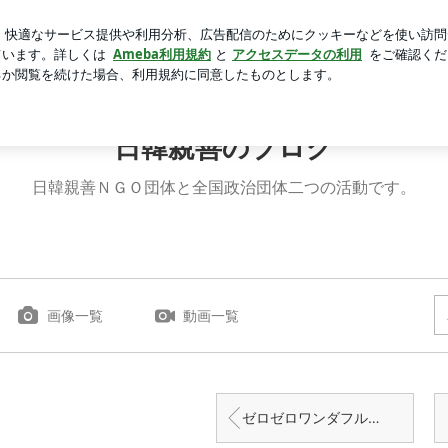
へ向かう朝の緊張
芸能人ブログ
人気ブログ
新規登録
日韓親善のブログ
日韓親善ＮＧＯ団体と全国政治団体二つの活動です。
画像一覧
動画一覧
ゼロゼロワンダフルと００４１国際電話普及に貢献