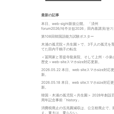
最新の記事
本日、web-sight新規公開。 「済州
forum2026/제주포럼2026」田内基講演/윤기
第108回韓国語能力試験ポスター
木浦の孤児院＜共生園＞で、3千人の孤児を
てた田内千鶴子の転生
＜冨岡家と菩提寺龍泉院、そして上州・小泉
歴史＞web-siteスマホsize対応更新。
2026.05.22 本日、web siteスマホsize対応
新。
2026.05.18 本日、web siteスマホsize対応更
新。
韓国・木浦の孤児院＜共生園＞ 2028年創設
周年記念事前「history」
消費税廃止の伍兆圓減収は、公立校廃止で、
え。東大は、要らない。