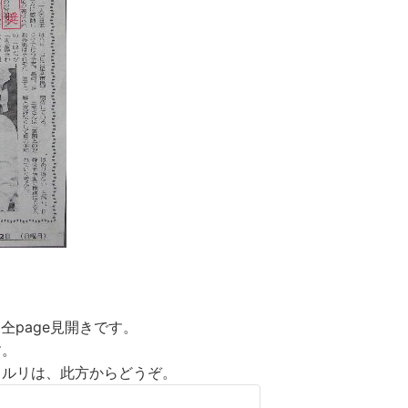
page見開きです。
。
リは、此方からどうぞ。