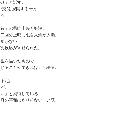
かけ」と話す。
交”を展開する一方、
いる。
示録」の県内上映も好評。
二回の上映に七百人余が入場。
葉がない」
どの反応が寄せられた。
人生を描いたもので、
投じることができれば」と語る。
、
う予定。
だが、
たい」と期待している。
真の平和はあり得ない」と話し、
。