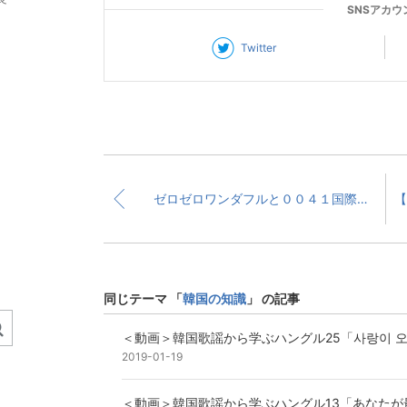
SNSアカウ
Twitter
ゼロゼロワンダフルと００４１国際電話普及に貢献
同じテーマ 「
韓国の知識
」 の記事
＜動画＞韓国歌謡から学ぶハングル25「사랑이 
2019-01-19
＜動画＞韓国歌謡から学ぶハングル13「あなたが