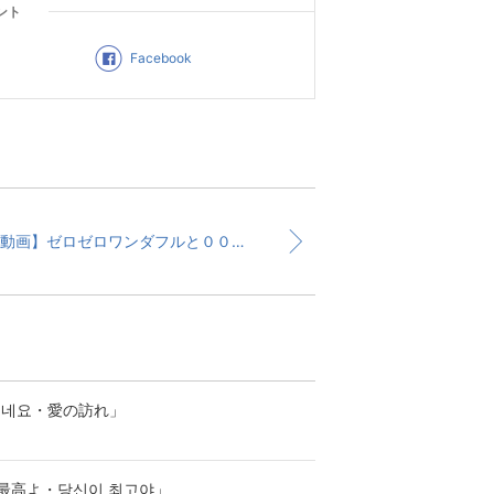
ント
Facebook
【動画】ゼロゼロワンダフルと００４１国際電話普及に貢献
오네요・愛の訪れ」
最高よ・당신이 최고야」