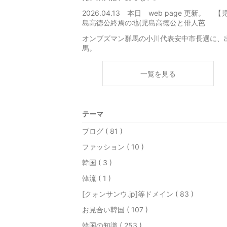
2026.04.13 本日 web page 更新。 【
島高徳公終焉の地(児島高徳公と俳人芭
オンブズマン群馬の小川代表安中市長選に、
馬。
一覧を見る
テーマ
ブログ ( 81 )
ファッション ( 10 )
韓国 ( 3 )
韓流 ( 1 )
[クォンサンウ.jp]等ドメイン ( 83 )
お見合い韓国 ( 107 )
韓国の知識 ( 253 )