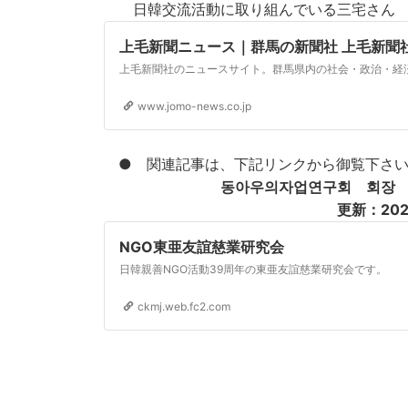
日韓交流活動に取り組んでいる三宅さん
上毛新聞ニュース｜群馬の新聞社 上毛新聞
www.jomo-news.co.jp
● 関連記事は、下記リンクから御覧下さ
동아우의자업연구회 회장 
更新：2021/4/
NGO東亜友誼慈業研究会
日韓親善NGO活動39周年の東亜友誼慈業研究会です。
ckmj.web.fc2.com