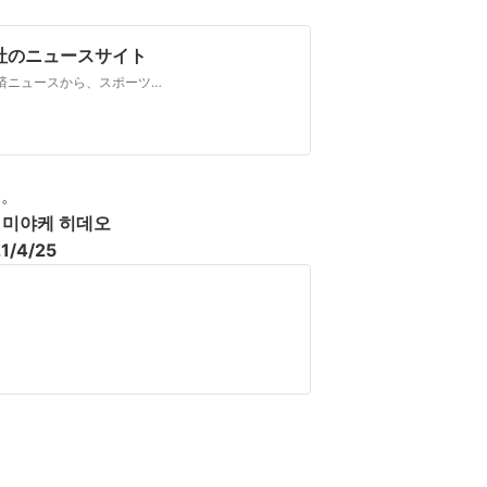
社のニュースサイト
上毛新聞社のニュースサイト。群馬県内の社会・政治・経済ニュースから、スポーツ、特集・連載、文化・イベント情報、天気予報、選挙速報、高校野球まで幅広く掲載しています。
い。
미야케 히데오
25