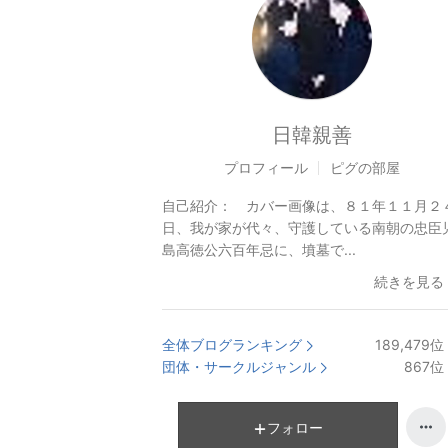
日韓親善
プロフィール
ピグの部屋
自己紹介：
カバー画像は、８１年１１月２
日、我が家が代々、守護している南朝の忠臣
島高徳公六百年忌に、墳墓で...
続きを見る
全体ブログランキング
189,479
位
団体・サークルジャンル
867
位
フォロー