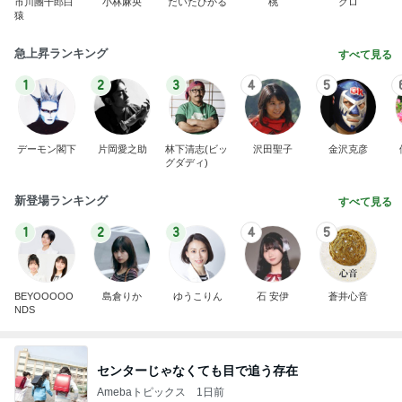
市川團十郎白
小林麻央
だいたひかる
桃
クロ
猿
急上昇ランキング
すべて見る
1
2
3
4
5
デーモン閣下
片岡愛之助
林下清志(ビッ
沢田聖子
金沢克彦
グダディ)
新登場ランキング
すべて見る
1
2
3
4
5
BEYOOOOO
島倉りか
ゆうこりん
石 安伊
蒼井心音
NDS
センターじゃなくても目で追う存在
Amebaトピックス
1日前