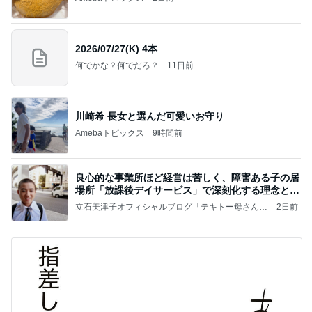
2026/07/27(K) 4本
何でかな？何でだろ？
11日前
川崎希 長女と選んだ可愛いお守り
Amebaトピックス
9時間前
良心的な事業所ほど経営は苦しく、障害ある子の居
場所「放課後デイサービス」で深刻化する理念と現
実の
立石美津子オフィシャルブログ「テキトー母さんの
2日前
すすめ」Powered by Ameba