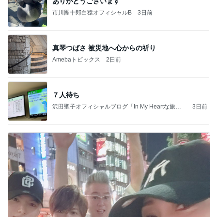
ありがとうございます
市川團十郎白猿オフィシャルB
3日前
真琴つばさ 被災地へ心からの祈り
Amebaトピックス
2日前
７人待ち
沢田聖子オフィシャルブログ「In My Heartな旅日
3日前
記」by Ameba