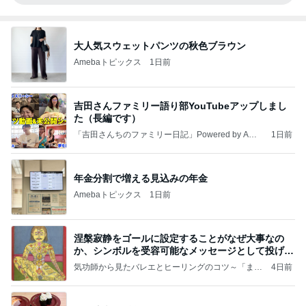
大人気スウェットパンツの秋色ブラウン
Amebaトピックス
1日前
吉田さんファミリー語り部YouTubeアップしまし
た（長編です）
「吉田さんちのファミリー日記」Powered by Ame
1日前
ba 吉田さんファミリーオフィシャルブログ
年金分割で増える見込みの年金
Amebaトピックス
1日前
涅槃寂静をゴールに設定することがなぜ大事なの
か、シンボルを受容可能なメッセージとして投げる
ことが
気功師から見たバレエとヒーリングのコツ～「まと
4日前
いのば」ブログ