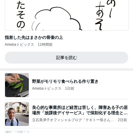
指差した先はまさかの骨壷の上
Amebaトピックス
11時間前
記事を読む
野菜がモリモリ食べられる作り置き
Amebaトピックス
1日前
良心的な事業所ほど経営は苦しく、障害ある子の居
場所「放課後デイサービス」で深刻化する理念と現
実の
立石美津子オフィシャルブログ「テキトー母さんの
2日前
すすめ」Powered by Ameba