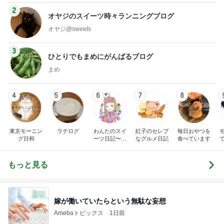
2
オヤジのスイーツ時々ランニングブログ
オヤジ@sweets
3
ひとりでもまめにがんばるブログ
まめ
4
5
6
7
8
東京モーニン
ラテログ
わんたのスイ
紅子のセレブ
毎日おやつを
グ日和
ーツ日記〜小
なグルメ日記
食べています
さな幸せ♡コ
ンビニスイー
ツ〜
もっと見る
嫁が働いていたらという無駄な妄想
Amebaトピックス
1日前