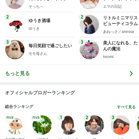
献立
社売却セカンドラ
そっち～
エマの日記
フ】
2
2
リトルミニマリス
ゆうき酒場
ビューティコラム 
ゆうき
little minimalist'
あねっさ／anessa
uty colum
3
3
美人になれる、た
毎日笑顔で過ごしたい
んの魔法
モモ母さん
hiromi
もっと見る
オフィシャルブロガーランキング
総合ランキング
すべて見る
1
2
3