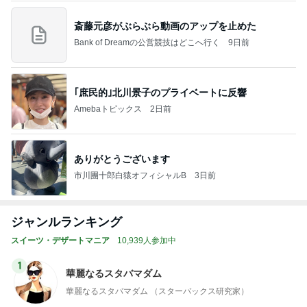
斎藤元彦がぶらぶら動画のアップを止めた
Bank of Dreamの公営競技はどこへ行く
9日前
｢庶民的｣北川景子のプライベートに反響
Amebaトピックス
2日前
ありがとうございます
市川團十郎白猿オフィシャルB
3日前
ジャンルランキング
スイーツ・デザートマニア
10,939人参加中
1
華麗なるスタバマダム
華麗なるスタバマダム （スターバックス研究家）