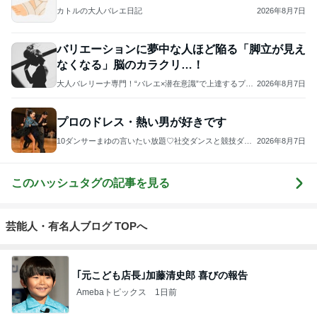
カトルの大人バレエ日記
2026年8月7日
バリエーションに夢中な人ほど陥る「脚立が見え
なくなる」脳のカラクリ…！
大人バレリーナ専門！“バレエ×潜在意識”で上達するプラ
2026年8月7日
イベートレッスン♪
プロのドレス・熱い男が好きです
10ダンサーまゆの言いたい放題♡社交ダンスと競技ダン
2026年8月7日
ス
このハッシュタグの記事を見る
芸能人・有名人ブログ TOPへ
｢元こども店長｣加藤清史郎 喜びの報告
Amebaトピックス
1日前