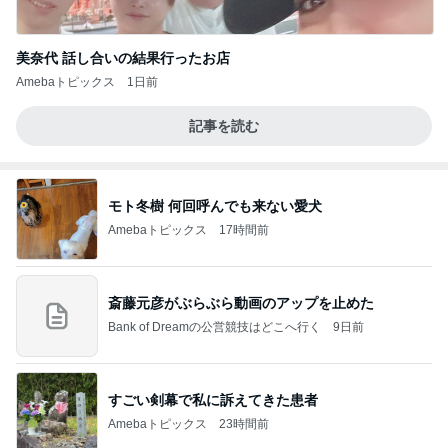
美奈代 話し合いの結果行ったお店
Amebaトピックス
1日前
記事を読む
モト冬樹 何回呼んでも来ない愛犬
Amebaトピックス
17時間前
斎藤元彦がぶらぶら動画のアップを止めた
Bank of Dreamの公営競技はどこへ行く
9日前
すごい剣幕で私に訴えてきた患者
Amebaトピックス
23時間前