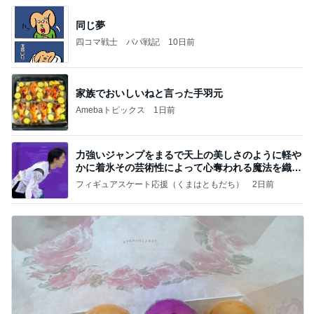
同じ夢
四コマ戦士 パパ戦記
10日前
家族でおいしいねと言った手羽元
Amebaトピックス
1日前
力強いジャンプをまるで天上の美しさのように軽や
かに着氷その芸術性によって心奪われる魔法を織り
なす
フィギュアスケート応援（くまはともだち）
2日前