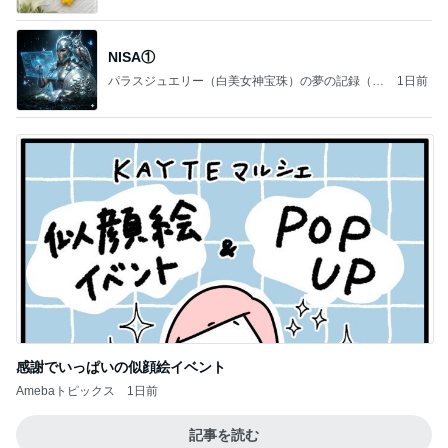
NISA①
パラスジュエリー（白美女神宝珠）の夢の記録（続
1日前
編）
感謝でいっぱいの似顔絵イベント
Amebaトピックス
1日前
記事を読む