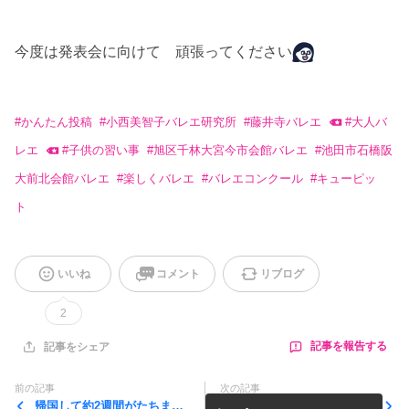
今度は発表会に向けて 頑張ってください
#
かんたん投稿
#
小西美智子バレエ研究所
#
藤井寺バレエ
#
大人バ
レエ
#
子供の習い事
#
旭区千林大宮今市会館バレエ
#
池田市石橋阪
大前北会館バレエ
#
楽しくバレエ
#
バレエコンクール
#
キューピッ
ト
いいね
コメント
リブログ
2
記事を報告する
記事をシェア
前の記事
次の記事
帰国して約2週間がたちまし
先日休日でしたが、レッスン