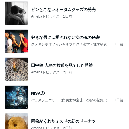
ピンとこないオータムグッズの発売
Amebaトピックス
1日前
好きな男には愛されない女の魂の秘密
クノタチホオフィシャルブログ「恋学・性学研究
1日前
室」Powered by Ameba
田中健 広島の放送を見てした黙祷
Amebaトピックス
2日前
NISA①
パラスジュエリー（白美女神宝珠）の夢の記録（続
1日前
編）
同僚がくれたミスドの幻のドーナツ
Amebaトピックス
2日前