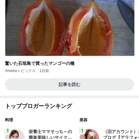
驚いた石垣島で買ったマンゴーの種
Amebaトピックス
1日前
記事を読む
トップブロガーランキング
料理
美容
1
1
栄養士ママそっち～の
（旧アカウント）
簡単美味しいサイクル
ブログ【アラフォ