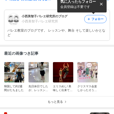
気に入ったらフォロー
た
しました
会員登録は不要です
小西美智子バレエ研究所のブログ
フォロー
小西美智子バレエ研究所
バレエ教室のブログです。 レッスンや、舞台 そして楽しいかとな
ど
最近の画像つき記事
帰国して約2週
先日休日でした
エリスめし! 美
クリスマス会楽
間がたちました
が、レッスンし
味しく出来てる
しかったそう
ました
らしい
で よかったで
す
もっと見る