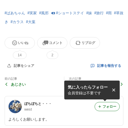
#
ばあちゃん
#
実家
#
風邪
#
ショートステイ
#
妹
#
旅行
#
雨
#
草抜
き
#
カラス
#
大葉
いいね
コメント
リブログ
14
2
記事を報告する
記事をシェア
前の記事
次の記事
あじさい
ミニトマト
気に入ったらフォロー
会員登録は不要です
ぼちぼちと・・・
フォロー
west
よろしくお願いします。