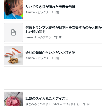
リハで泣き目が腫れた発表会当日
Amebaトピックス
1日前
何故トランプ大統領が日本円を支援するのかと聞か
れた時の答え
nokoarikonのブログ
2日前
会社の先輩からいただいた頂き物
Amebaトピックス
1日前
話題のスイカ丸ごとアイス♡
さとみるくのロサンゼルス⇔ハワイ夢日記
7日前