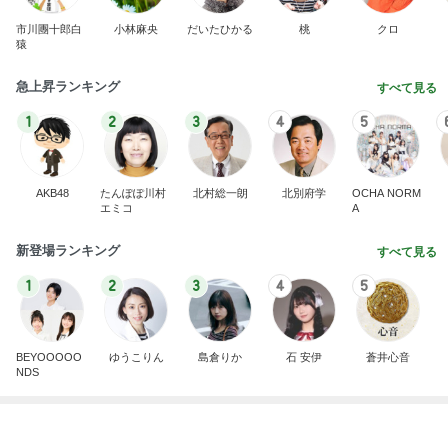
市川團十郎白
小林麻央
だいたひかる
桃
クロ
猿
急上昇ランキング
すべて見る
1
2
3
4
5
AKB48
たんぽぽ川村
北村総一朗
北別府学
OCHA NORM
エミコ
A
新登場ランキング
すべて見る
1
2
3
4
5
BEYOOOOO
ゆうこりん
島倉りか
石 安伊
蒼井心音
NDS