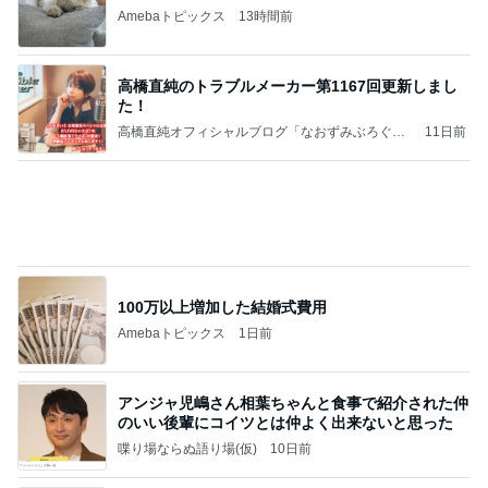
Amebaトピックス
13時間前
高橋直純のトラブルメーカー第1167回更新しまし
た！
高橋直純オフィシャルブログ「なおずみぶろぐ」
11日前
Powered by Ameba
100万以上増加した結婚式費用
Amebaトピックス
1日前
アンジャ児嶋さん相葉ちゃんと食事で紹介された仲
のいい後輩にコイツとは仲よく出来ないと思った
喋り場ならぬ語り場(仮)
10日前