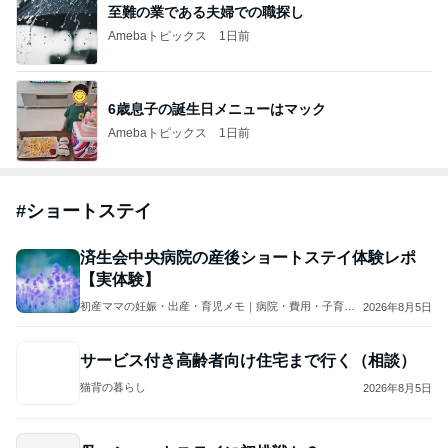
至難の業である夫婦での職探し
Amebaトピックス
1日前
6歳息子の誕生日メニューはマック
Amebaトピックス
1日前
#
ショートステイ
済生会中央病院の産後ショートステイ体験レポ
【実体験】
初産ママの妊娠・出産・育児メモ｜病院・費用・子育て
2026年8月5日
用品・経験・生活まとめ
サービス付き高齢者向け住宅まで行く（相談）
猫背の暮らし
2026年8月5日