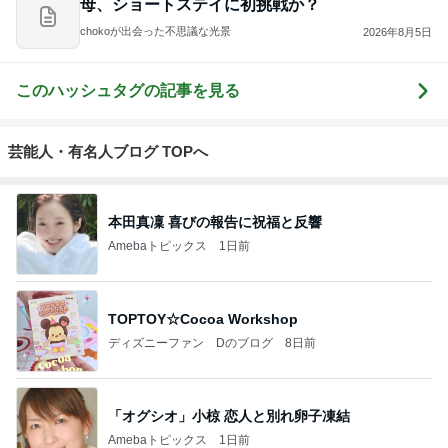
母、ショートステイに初挑戦か？
chokoが出会った不思議な光景
2026年8月5日
このハッシュタグの記事を見る
芸能人・有名人ブログ TOPへ
本田真凜 喜びの報告に祝福と反響
Amebaトピックス
1日前
TOPTOY☆Cocoa Workshop
ディズニーファン Dのブログ
8日前
「オグシオ」小椋 恋人と別れ卵子凍結
Amebaトピックス
1日前