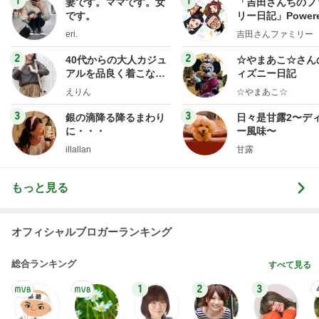
1
1
妻です。ママです。女
「吉田さんちのフ
です。
リー日記」Powere
y Ameba 吉田さ
eri.
吉田さんファミリー
ミリーオフィシャ
ログ
2
2
40代からの大人カジュ
☆やまあこ☆さん
アルを品良く着こなす
ィズニー日記
ファッションブログ
えりん
☆やまあこ☆
3
3
銀の滴降る降るまわり
日々是甘露2〜デ
に・・・
ー風味〜
illallan
甘露
もっと見る
オフィシャルブロガーランキング
総合ランキング
すべて見る
1
2
3