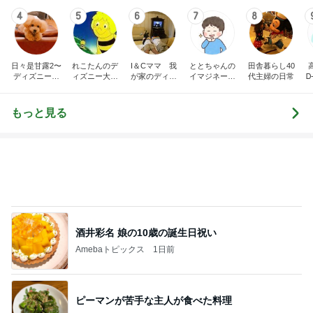
4
5
6
7
8
日々是甘露2〜
れこたんのデ
I＆Cママ 我
ととちゃんの
田舎暮らし40
ディズニー風
ィズニー大好
が家のディズ
イマジネーシ
代主婦の日常
Ꭰ
味〜
き♡孫4人
ニー♡ブログ
ョンタイム
もっと見る
酒井彩名 娘の10歳の誕生日祝い
Amebaトピックス
1日前
ピーマンが苦手な主人が食べた料理