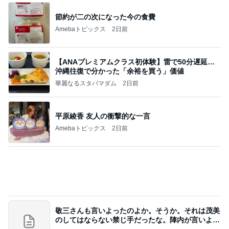
節約が二の次になった今の食費
Amebaトピックス
2日前
【ANAプレミアムクラス初体験】雷で50分遅延…
沖縄往復で分かった「余裕を買う」価値
華麗なるスタバマダム
2日前
平原綾香 友人の衝撃的な一言
Amebaトピックス
2日前
敬三さんも言いよったのよか。そうか。それは茂美
のしてはならない禁じ手だったな。陣内が言いよる
のよ