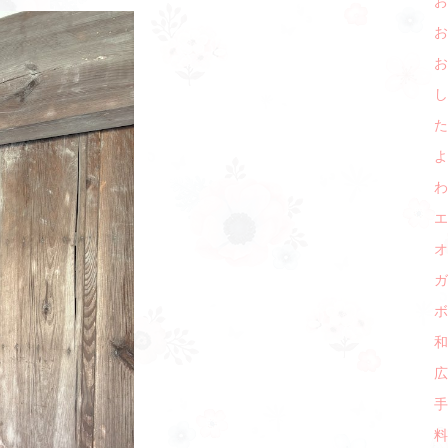
お
お
お
し
た
よ
わ
エ
オ
ガ
ボ
和
広
手
料