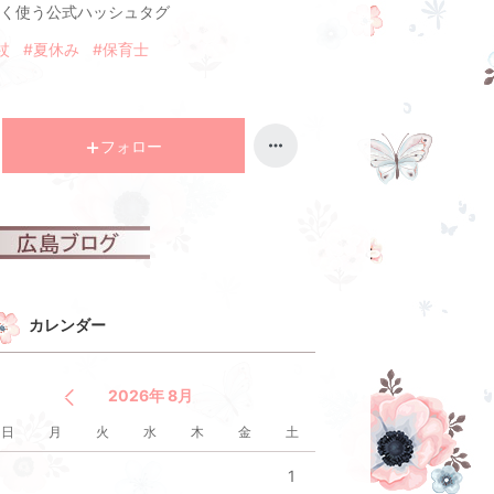
く使う公式ハッシュタグ
杖
#夏休み
#保育士
フォロー
カレンダー
2026年 8月
日
月
火
水
木
金
土
1