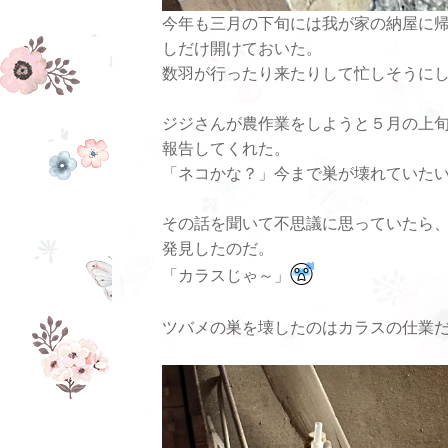
今年も三月の下旬には我が家の納屋に
しだけ開けておいた。
数羽が行ったり来たりして忙しそうに
ジジさんが農作業をしようと５月の上
報告してくれた。
「ネコかな？」今まで巣が壊れていた
その話を聞いて不思議に思っていたら
発見したのだ。
「カラスじゃ～」
ツバメの巣を壊したのはカラスの仕業