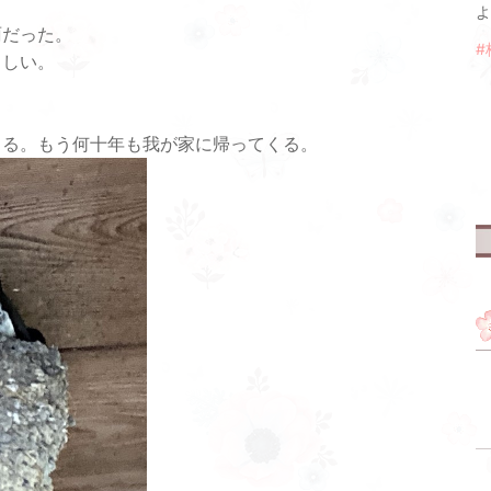
よ
雨だった。
#
らしい。
くる。もう何十年も我が家に帰ってくる。