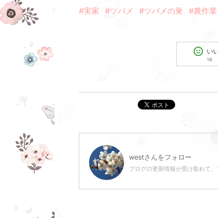
#実家
#ツバメ
#ツバメの巣
#農作業
い
16
ポスト
west
さんをフォロー
ブログの更新情報が受け取れて、