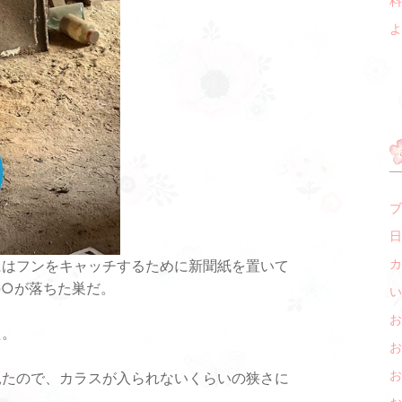
料
よ
ブ
日
カ
にはフンをキャッチするために新聞紙を置いて
の○が落ちた巣だ。
い
お
た。
お
お
見たので、カラスが入られないくらいの狭さに