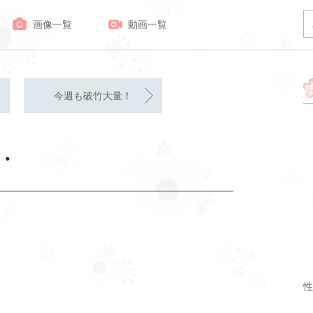
画像一覧
動画一覧
今週も破竹大量！
・
性