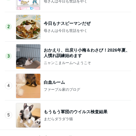
母さんは今日も世話をやく
今日もナスピーマンだぜ
2
母さんは今日も世話をやく
おかえり、出戻り小梅＆わさび！2026年夏、
人慣れ訓練始めます
3
ニャンこまルームへようこそ
白血ルーム
4
ファーブル家のブログ
もうもう軍団のウイルス検査結果
5
まだらダラダラ猫