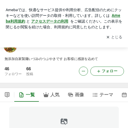
自家製麺いづみ
アプリをダウンロードして
ブログの更新通知
を受け取りまし
開く
ょう。
自家製麺いづみ
無添加自家製麺いづみのつぶやきです お客様に感謝を込めて
46
66
フォロー
フォロワー
投稿
一覧
人気
画像
テーマ