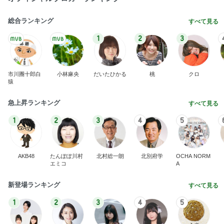
総合ランキング
すべて見る
1
2
3
市川團十郎白
小林麻央
だいたひかる
桃
クロ
猿
急上昇ランキング
すべて見る
1
2
3
4
5
AKB48
たんぽぽ川村
北村総一朗
北別府学
OCHA NORM
エミコ
A
新登場ランキング
すべて見る
1
2
3
4
5