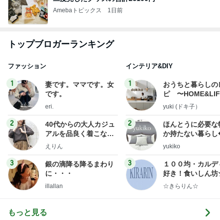
Amebaトピックス
1日前
トップブロガーランキング
ファッション
インテリア&DIY
1
1
妻です。ママです。女
おうちと暮らしの
です。
ピ 〜HOME&LI
eri.
yuki (ドキ子）
2
2
40代からの大人カジュ
ほんとうに必要な
アルを品良く着こなす
か持たない暮らし
ファッションブログ
ep Life Simple
えりん
yukiko
ンテリアのきろく
3
3
銀の滴降る降るまわり
１００均・カルデ
に・・・
好き！食いしん坊
らりん☆のブログ
illallan
☆きらりん☆
もっと見る