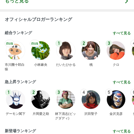
もっと見る
オフィシャルブロガーランキング
総合ランキング
すべて見る
1
2
3
市川團十郎白
小林麻央
だいたひかる
桃
クロ
猿
急上昇ランキング
すべて見る
1
2
3
4
5
デーモン閣下
片岡愛之助
林下清志(ビッ
沢田聖子
金沢克彦
グダディ)
新登場ランキング
すべて見る