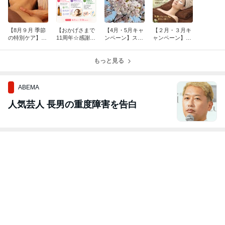
【8月９月 季節
【おかげさまで
【4月・5月キャ
【２月・３月キ
の特別ケア】暑
11周年☆感謝キ
ンペーン】スリ
ャンペーン】潤
さ疲労を解消＆
ャンペーン】6
ミング・呼吸筋
いで育てる 目
炭酸パック「毛
月・7月期間限
ゆるめ・眠りア
元・首元 集中ケ
穴」「くすみ」
定
もっと見る
ロマ 春のお悩
ア！
ケア♪
み別ケア♪
ABEMA
人気芸人 長男の重度障害を告白