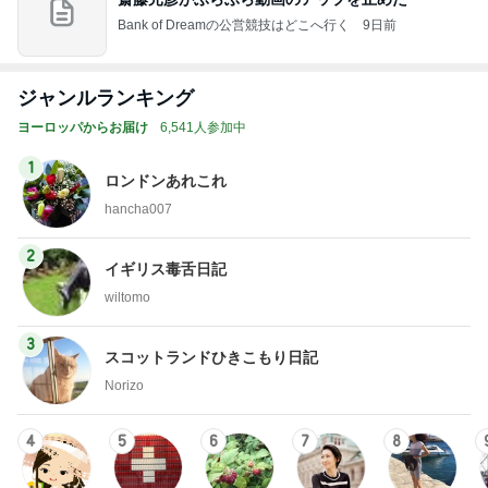
Bank of Dreamの公営競技はどこへ行く
9日前
ジャンルランキング
ヨーロッパからお届け
6,541人参加中
1
ロンドンあれこれ
hancha007
2
イギリス毒舌日記
wiltomo
3
スコットランドひきこもり日記
Norizo
4
5
6
7
8