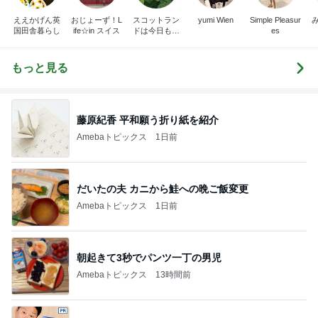
ええかげん英
おじょーず！L
スコットラン
yumi Wien
Simple Pleasur
国田舎暮らし
ife☆in スイス
ドは今日も曇
es
り空
もっと見る
藤原紀香 平和願う折り紙を紹介
Amebaトピックス
1日前
だいたの夫 カニから鮭への晩ご飯変更
Amebaトピックス
1日前
朝起きて3秒でパンツ一丁の男児
Amebaトピックス
13時間前