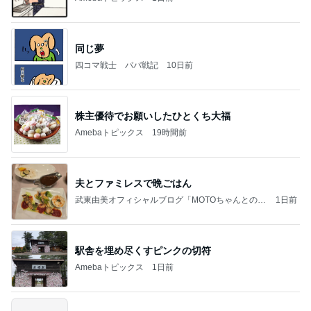
同じ夢
四コマ戦士 パパ戦記
10日前
株主優待でお願いしたひとくち大福
Amebaトピックス
19時間前
夫とファミレスで晩ごはん
武東由美オフィシャルブログ「MOTOちゃんとのは
1日前
っぴぃな毎日」Powered by Ameba
駅舎を埋め尽くすピンクの切符
Amebaトピックス
1日前