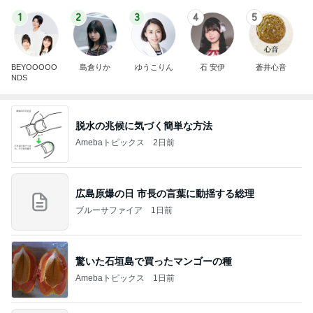
1
2
3
4
5
BEYOOOOO
島倉りか
ゆうこりん
石 安伊
蒼井心音
NDS
脱水の兆候に気づく簡単な方法
Amebaトピックス
2日前
広島原爆の日 市長の言葉に動揺する総理
ブルーサファイア
1日前
驚いた石垣島で買ったマンゴーの種
Amebaトピックス
1日前