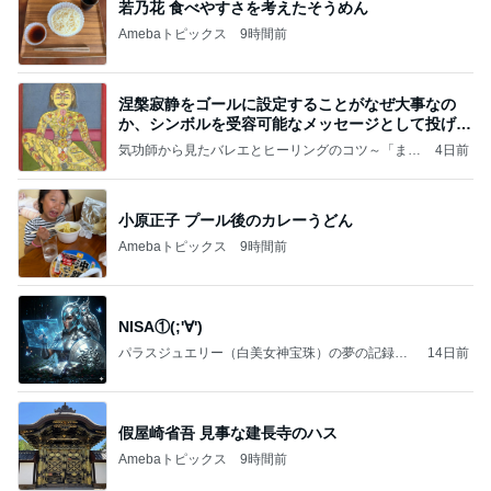
若乃花 食べやすさを考えたそうめん
Amebaトピックス
9時間前
涅槃寂静をゴールに設定することがなぜ大事なの
か、シンボルを受容可能なメッセージとして投げる
ことが
気功師から見たバレエとヒーリングのコツ～「まと
4日前
いのば」ブログ
小原正子 プール後のカレーうどん
Amebaトピックス
9時間前
NISA①(;'∀')
パラスジュエリー（白美女神宝珠）の夢の記録
14日前
（続編）
假屋崎省吾 見事な建長寺のハス
Amebaトピックス
9時間前