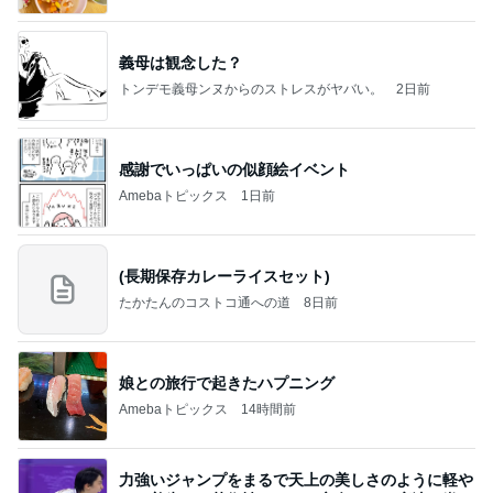
義母は観念した？
トンデモ義母ンヌからのストレスがヤバい。
2日前
感謝でいっぱいの似顔絵イベント
Amebaトピックス
1日前
(長期保存カレーライスセット)
たかたんのコストコ通への道
8日前
娘との旅行で起きたハプニング
Amebaトピックス
14時間前
力強いジャンプをまるで天上の美しさのように軽や