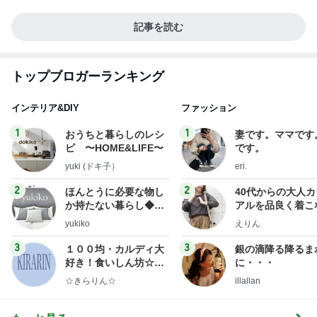
記事を読む
トップブロガーランキング
インテリア&DIY
ファッション
1
1
おうちと暮らしのレシ
妻です。ママです
ピ 〜HOME&LIFE〜
です。
yuki (ドキ子）
eri.
2
2
ほんとうに必要な物し
40代からの大人
か持たない暮らし◆Ke
アルを品良く着こ
ep Life Simple◆〜イ
ファッションブロ
yukiko
えりん
ンテリアのきろく〜
3
3
１００均・カルディ大
銀の滴降る降るま
好き！食いしん坊☆き
に・・・
らりん☆のブログ
☆きらりん☆
illallan