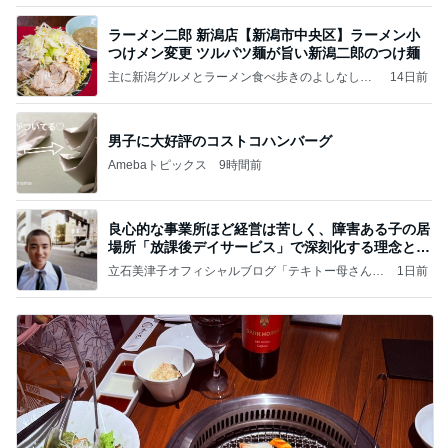
ラーメン二郎 新潟店【新潟市中央区】ラーメン小
つけメン変更 ツルパツ麺が旨い新潟二郎のつけ麺
主に新潟グルメとラーメン食べ歩きのよしなしご
14日前
と
男子に大好評のコストコハンバーグ
Amebaトピックス
9時間前
良心的な事業所ほど経営は苦しく、障害ある子の居
場所「放課後デイサービス」で深刻化する理念と現
実の
立石美津子オフィシャルブログ「テキトー母さんの
1日前
すすめ」Powered by Ameba