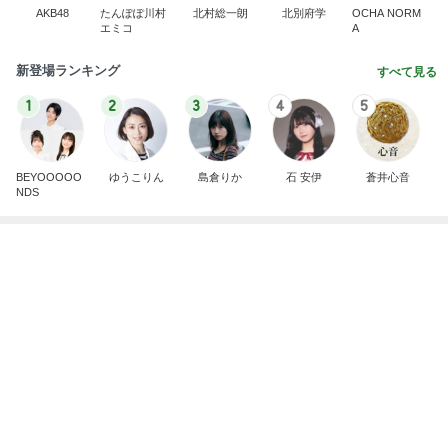
ぶら提げる可愛いティントホルダー
Amebaトピックス
10時間前
【ANAプレミアムクラス初体験】雷で50分遅延…
沖縄往復で分かった「余裕を買う」価値
華麗なるスタバマダム
2日前
だいた 息子と手作り豆腐ドーナツ
Amebaトピックス
1日前
最近の香港で食べて感動したもの、いろいろまと
め！