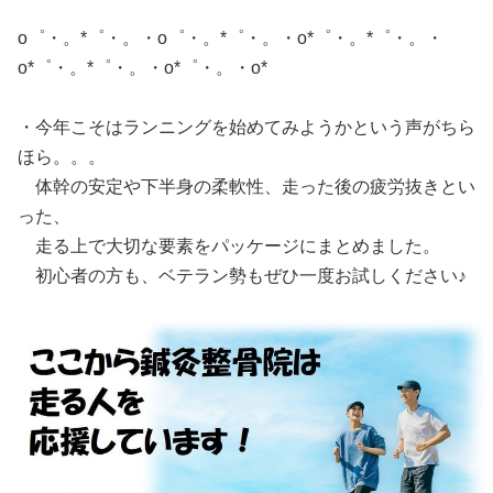
o゜・。*゜・。・o゜・。*゜・。・o*゜・。*゜・。・
o*゜・。*゜・。・o*゜・。・o*
・今年こそはランニングを始めてみようかという声がちら
ほら。。。
体幹の安定や下半身の柔軟性、走った後の疲労抜きとい
った、
走る上で大切な要素をパッケージにまとめました。
初心者の方も、ベテラン勢もぜひ一度お試しください♪