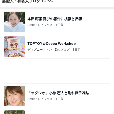
インテリア&DIY
旅行
1
1
おうちと暮らしのレシ
「吉田さんちのフ
ピ 〜HOME&LIFE〜
リー日記」Powere
y Ameba 吉田さ
yuki (ドキ子）
吉田さんファミリー
ミリーオフィシャ
ログ
2
2
ほんとうに必要な物し
☆やまあこ☆さん
か持たない暮らし◆Ke
ィズニー日記
ep Life Simple◆〜イ
yukiko
☆やまあこ☆
ンテリアのきろく〜
3
3
１００均・カルディ大
日々是甘露2〜デ
好き！食いしん坊☆き
ー風味〜
らりん☆のブログ
☆きらりん☆
甘露
もっと見る
オフィシャルブロガーランキング
総合ランキング
すべて見る