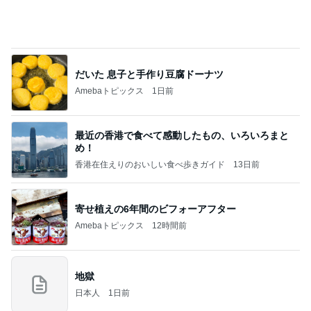
話題のスイカ丸ごとアイス♡
さとみるくのロサンゼルス⇔ハワイ夢日記
7日前
株主優待で手出し0円の学用品
Amebaトピックス
1日前
記事を読む