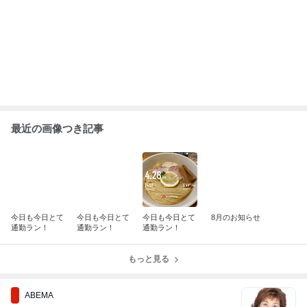
高嶋政宏さんと政伸さんの母で俳優の
寿美花代さん 死去