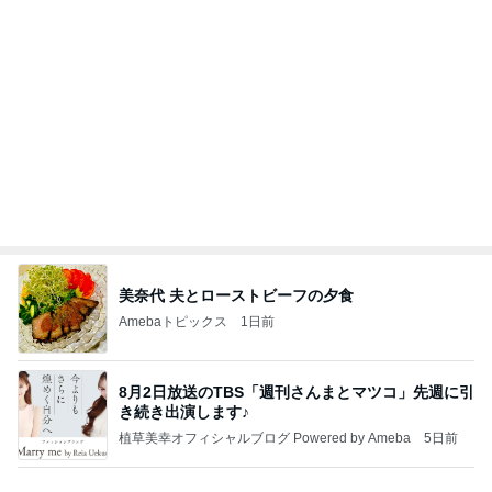
香港在住えりのおいしい食べ歩きガイド
13日前
寄せ植えの6年間のビフォーアフター
Amebaトピックス
12時間前
地獄
日本人
1日前
柏木由紀子 癒しのフラッペマカロン
Amebaトピックス
1日前
敬三さんも言いよったのよか。そうか。それは茂美