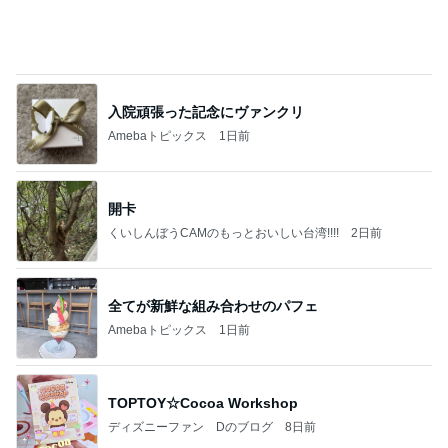
のしてはならない禁じ手だったな。陣内が言いよる
のよ
nanasantojiroのブログ
3日前
台湾の人気小籠包店の日本一号店
Amebaトピックス
2日前
記事を読む