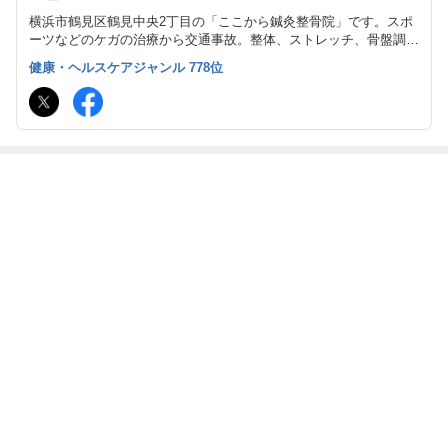
横浜市鶴見区鶴見中央2丁目の「ここから鍼灸整骨院」です。スポ
ーツなどのケガの治療から交通事故。整体、ストレッチ、骨盤調整
などの自費治療まで幅広いメニューでお待ちしております。各種保
健康・ヘルスケアジャンル 778位
険取扱。
最近の画像つき記事
今日も今日とて
今日も今日とて
今日も今日とて
8月のお知らせ
通勤ラン！
通勤ラン！
通勤ラン！
もっと見る
ABEMA