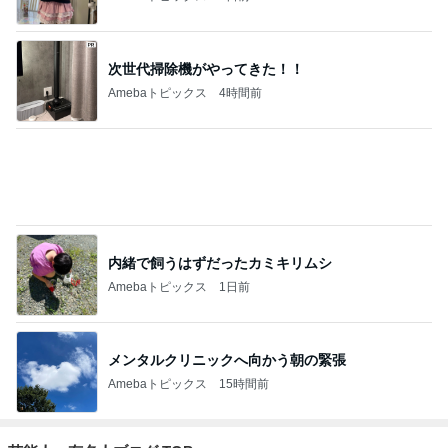
2
wantonのブログ
『光軍の戦士たち』
3
ライトワーカーまきてぃ.の覚醒するブログ
ライトワーカーまきてぃ.
4
5
6
7
8
世にも美しい
富田林かとう
『視界が変わ
シンプルに豊
ドクターヒロ
ガンの治し方
歯科医院 み
ると人生が変
かに美しく自
のリアル・サ
ちこ先生ブロ
わる』あいこ
由に生きる
イエンス
グ
のアイケア日
記
もっと見る
トップブロガーランキング