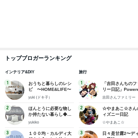
有名なのかな！？
だいたひかるオフィシャルブログ Powered by Ame
2日前
ba
開いた口が塞がらないずさんな工事
Amebaトピックス
1日前
記事を読む