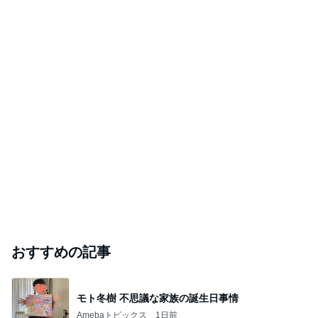
TOPTOY☆Cocoa Workshop
ディズニーファン Dのブログ
8日前
「オグシオ」小椋 恋人と別れ卵子凍結
Amebaトピックス
1日前
開卡
くいしんぼうCAMのもっとおいしい台湾!!!!
2日前
ジャンルランキング
健康・ヘルスケア
15,070人参加中
1
あなたの身体は食べ物で創られている
マリン