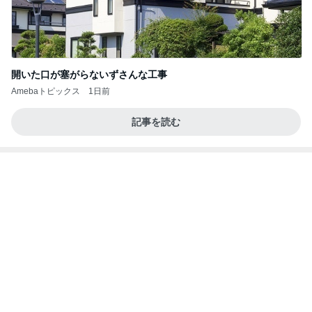
毎年大人気の可愛すぎるおせち
Amebaトピックス
1日前
高橋直純のトラブルメーカー第1167回更新しまし
た！
高橋直純オフィシャルブログ「なおずみぶろぐ」
11日前
Powered by Ameba
高橋英樹 200円野菜に感激した妻
Amebaトピックス
1日前
アンジャ児嶋さん相葉ちゃんと食事で紹介された仲
のいい後輩にコイツとは仲よく出来ないと思った
喋り場ならぬ語り場(仮)
10日前