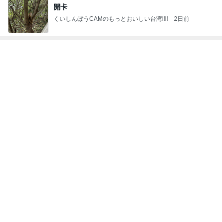
1
2
3
市川團十郎白
小林麻央
だいたひかる
桃
クロ
猿
急上昇ランキング
すべて見る
1
2
3
4
5
AKB48
たんぽぽ川村
北村総一朗
北別府学
OCHA NORM
エミコ
A
新登場ランキング
すべて見る
1
2
3
4
5
BEYOOOOO
ゆうこりん
島倉りか
石 安伊
蒼井心音
NDS