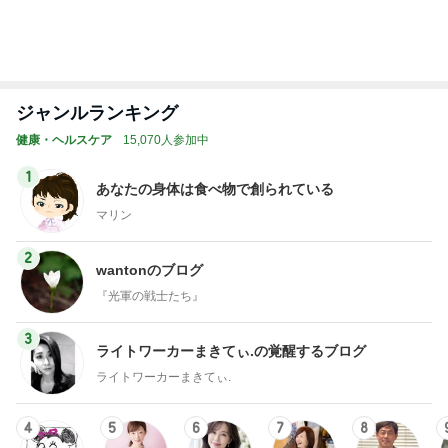
美奈代 夫とローストビーフの夕食
Amebaトピックス
1日前
8月2日放送のTBS「週刊さんまとマツコ」先週に引
き続き出演します♪
植草美幸オフィシャルブログ Powered by Ameba
5日前
入院頑張った記念にヴァンクリ
Amebaトピックス
1日前
開卡
くいしんぼうCAMのもっとおいしい台湾!!!!
2日前