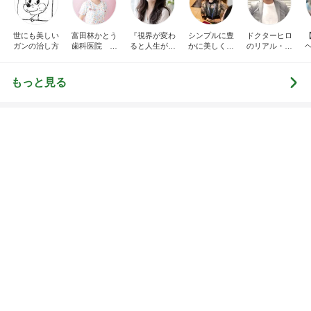
全てが新鮮な組み合わせのパフェ
Amebaトピックス
1日前
TOPTOY☆Cocoa Workshop
ディズニーファン Dのブログ
8日前
5000円分チケット付モスサマーバッグ
Amebaトピックス
2日前