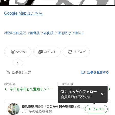
Google Mapはこちら
#
横浜市鶴見区
#
整骨院
#
鍼灸院
#
梅雨明け
#
海の日
いいね
コメント
リブログ
4
記事を報告する
記事をシェア
前の記事
次の記事
今日も今日とて通勤ラン！久
6月24日(水)は臨時休診で
気に入ったらフォロー
しぶり
す。
会員登録は不要です
横浜市鶴見区の「ここから鍼灸整骨院」のブログ
フォロー
ここから鍼灸整骨院