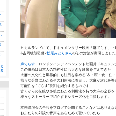
」
へ
蔵
イサ
賢
ヒカルランドにて、ドキュメンタリー映画「麻てらす」上
&吉岡敏朗監督×
松尾みどりさん
の初の対談が実現しました
ジ
麻てらす
ロンドンインディペンデント映画賞ドキュメン
見る
この映画は日本人の精神性にも大きな影響を与えてきた
見る
大麻の文化性と世界的にも注目を集める“衣・医・食・住・
様々な分野にわたるその利用法に着目し、大麻が次代を導
可能性を “てらす”役割を紹介するものです。
古くからの伝統や多岐にわたる利用法を持つ大麻の全容を
様々なストーリーで紹介するシリーズ化を目指します。
本来講演会の全容をブログで公開することなどはありえな
おふたりの対談の音声をあらためて聴いていたら