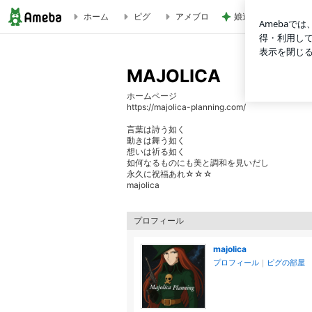
ホーム
ピグ
アメブロ
娘達のリクエストで
愛をベースに意識がひらかれんことを✳︎吉岡敏朗監督×松尾みどり
MAJOLICA
ホームページ
https://majolica-planning.com/
言葉は詩う如く
動きは舞う如く
想いは祈る如く
如何なるものにも美と調和を見いだし
永久に祝福あれ☆☆☆
majolica
プロフィール
majolica
プロフィール
｜
ピグの部屋