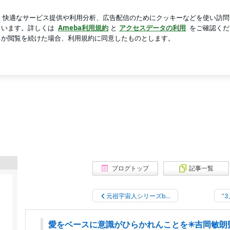
作った甘辛チキン
芸能人ブログ
人気ブログ
新規登録
さん〈麻てらす対談〉 | MAJOLICA
ブログトップ
記事一覧
元祖宇宙人シリーズb…
”
愛をベースに意識がひらかれんことを✳︎吉岡敏朗