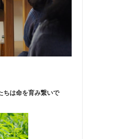
し
たちは命を育み繋いで