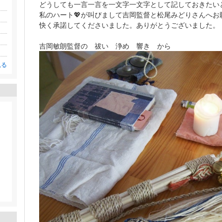
どうしても一言一言を一文字一文字として記しておきたい
私のハート💖が叫びまして吉岡監督と松尾みどりさんへお
快く承諾してくださいました。ありがとうございました。
吉岡敏朗監督の 祓い 浄め 響き から
見る