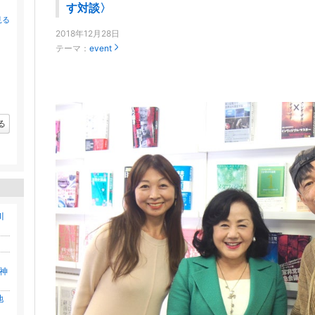
す対談〉
見る
2018年12月28日
テーマ：
event
る
川
〉
、
神
地