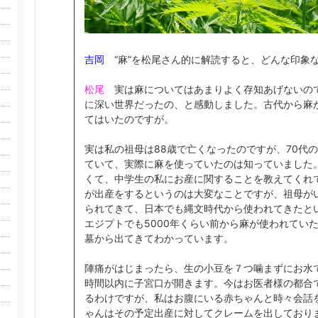
吉岡
“麻”を松尾さん的に解読すると、どんな印象
松尾
実は麻についてはあまりよく存知あげないの
に深い世界だったの、と感動しました。古代から麻
てはいたのですが。
実は私の祖母は88歳で亡くなったのですが、70代
ていて、実際に麻を使っていたのは知っていました
くて、中学生の私にお産に関することを教えてくれ
が出産をするというのは大変なことですが、祖母が
られてきて、日本でも縄文時代から使われてきたと
エジプトでも5000年くらい前から麻が使われてい
墓から出てきてわかっています。
陣痛がはじまったら、生の小豆を７つ噛まずにお水
時間以内に子宮口が開きます。今はお医者様の都合
るわけですが、私はお腹にいる赤ちゃんと時々会話
ゃんはその予定出産に対してクレームを出しており