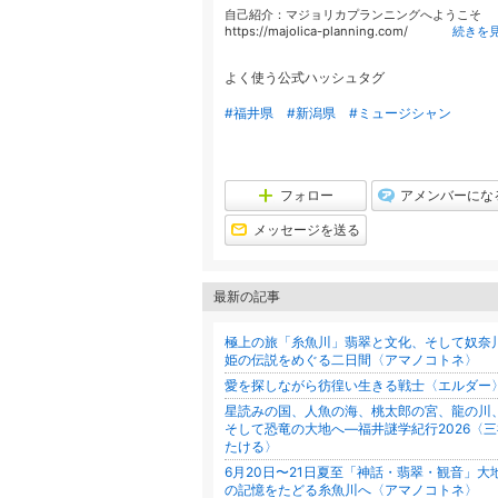
自己紹介：マジョリカプランニングへようこそ
https://majolica-planning.com/
続きを
よく使う公式ハッシュタグ
#福井県
#新潟県
#ミュージシャン
フォロー
アメンバーにな
メッセージを送る
最新の記事
極上の旅「糸魚川」翡翠と文化、そして奴奈
姫の伝説をめぐる二日間〈アマノコトネ〉
愛を探しながら彷徨い生きる戦士〈エルダー
星読みの国、人魚の海、桃太郎の宮、龍の川
そして恐竜の大地へ—福井謎学紀行2026〈三
たける〉
6月20日〜21日夏至「神話・翡翠・観音」大
の記憶をたどる糸魚川へ〈アマノコトネ〉