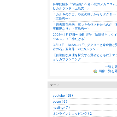
科学的解釈「”錬金術” 不老不死のメカニズム
ヒカルランド〈五島秀一〉
「カルキの予言」浄化の戦いからリダクター
〈五島秀一〉
「過去現在未来」三つを合体させたものが「
王権現なり」〈五島秀一〉
2026年4月17日〜19日 謎学「陰陽道とフク
ウルス」〈三神たける〉
3月14日 Dr.Shuの「リダクターと錬金術と
者の石」五島秀一×ヒカルランド
【普遍的な真理を探究する賢者とともに】マ
ョリカプランニング
一覧を
画像一覧を
テーマ
youtube ( 95 )
poem ( 6 )
healing ( 7 )
オンラインショッピング ( 2 )